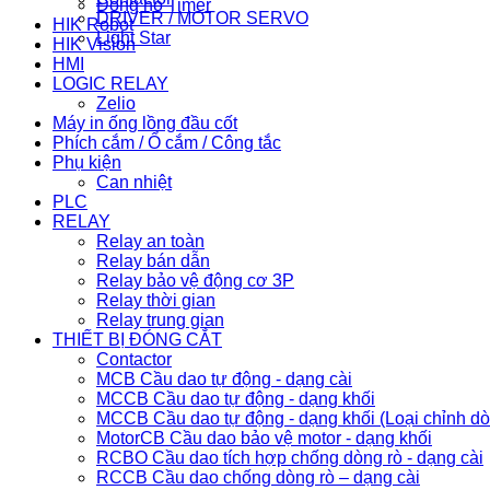
Đồng hồ Timer
DRIVER / MOTOR SERVO
HIK Robot
Light Star
HIK Vision
HMI
LOGIC RELAY
Zelio
Máy in ống lồng đầu cốt
Phích cắm / Ổ cắm / Công tắc
Phụ kiện
Can nhiệt
PLC
RELAY
Relay an toàn
Relay bán dẫn
Relay bảo vệ động cơ 3P
Relay thời gian
Relay trung gian
THIẾT BỊ ĐÓNG CẮT
Contactor
MCB Cầu dao tự động - dạng cài
MCCB Cầu dao tự động - dạng khối
MCCB Cầu dao tự động - dạng khối (Loại chỉnh d
MotorCB Cầu dao bảo vệ motor - dạng khối
RCBO Cầu dao tích hợp chống dòng rò - dạng cài
RCCB Cầu dao chống dòng rò – dạng cài