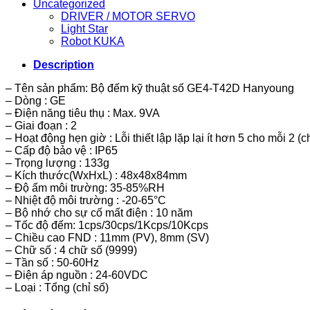
Uncategorized
DRIVER / MOTOR SERVO
Light Star
Robot KUKA
Description
– Tên sản phẩm: Bộ đếm kỹ thuật số GE4-T42D Hanyoung
– Dòng : GE
– Điện năng tiêu thụ : Max. 9VA
– Giai đoạn : 2
– Hoạt động hẹn giờ : Lỗi thiết lập lặp lại ít hơn 5 cho mỗi 2 (
– Cấp độ bảo vệ : IP65
– Trọng lượng : 133g
– Kích thước(WxHxL) : 48x48x84mm
– Độ ẩm môi trường: 35-85%RH
– Nhiệt độ môi trường : -20-65°C
– Bộ nhớ cho sự cố mất điện : 10 năm
– Tốc độ đếm: 1cps/30cps/1Kcps/10Kcps
– Chiều cao FND : 11mm (PV), 8mm (SV)
– Chữ số : 4 chữ số (9999)
– Tần số : 50-60Hz
– Điện áp nguồn : 24-60VDC
– Loại : Tổng (chỉ số)