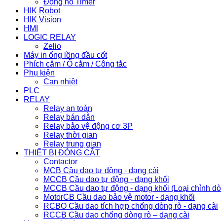
Đồng hồ Timer
HIK Robot
HIK Vision
HMI
LOGIC RELAY
Zelio
Máy in ống lồng đầu cốt
Phích cắm / Ổ cắm / Công tắc
Phụ kiện
Can nhiệt
PLC
RELAY
Relay an toàn
Relay bán dẫn
Relay bảo vệ động cơ 3P
Relay thời gian
Relay trung gian
THIẾT BỊ ĐÓNG CẮT
Contactor
MCB Cầu dao tự động - dạng cài
MCCB Cầu dao tự động - dạng khối
MCCB Cầu dao tự động - dạng khối (Loại chỉnh d
MotorCB Cầu dao bảo vệ motor - dạng khối
RCBO Cầu dao tích hợp chống dòng rò - dạng cài
RCCB Cầu dao chống dòng rò – dạng cài