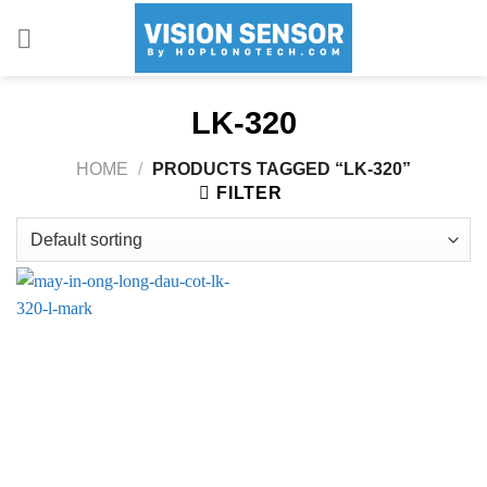
Skip
to
content
LK-320
HOME
/
PRODUCTS TAGGED “LK-320”
FILTER