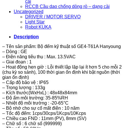
cài
RCCB Cầu dao chống dòng rò – dạng cài
Uncategorized
DRIVER / MOTOR SERVO
Light Star
Robot KUKA
Description
– Tên sản phẩm: Bộ đếm kỹ thuật số GE4-T61A Hanyoung
– Dòng : GE
– Điện năng tiêu thụ : Max. 13.5VAC
– Giai đoạn : 1
– Hoạt động hẹn giờ : Lỗi thiết lập lặp lại ít hơn 5 cho mỗi 2
(chu kỳ so sánh), 100 thời gian ổn định khi bật nguồn (thời
gian ổn định)
– Cấp độ bảo vệ : IP65
– Trọng lượng : 133g
– Kích thước(WxHxL) : 48x48x84mm
– Độ ẩm môi trường: 35-85%RH
– Nhiệt độ môi trường : -20-65°C
– Bộ nhớ cho sự cố mất điện : 10 năm
– Tốc độ đếm: 1cps/30cps/1Kcps/10Kcps
– Chiều cao FND : 11mm (PV), 8mm (SV)
– Chữ số : 6 chữ số (999999)