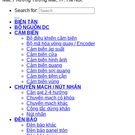
Search for:
BIẾN TẦN
BỘ NGUỒN DC
CẢM BIẾN
Bộ điều khiển cảm biến
Bộ mã hóa vòng quay / Encoder
Cảm biến áp suất
Cảm biến cửa
Cảm biến hình ảnh
Cảm biến quang
Cảm biến sợi quang
Cảm biến tiệm cận
Cảm biến vùng
CHUYỂN MẠCH / NÚT NHẤN
Cần gạt 2-4 hướng
Chuyển mạch có khóa
Chuyển mạch khác
Công tắc dừng khẩn
Nút nhấn
ĐÈN BÁO
Đèn báo khác
Đèn báo panel tròn