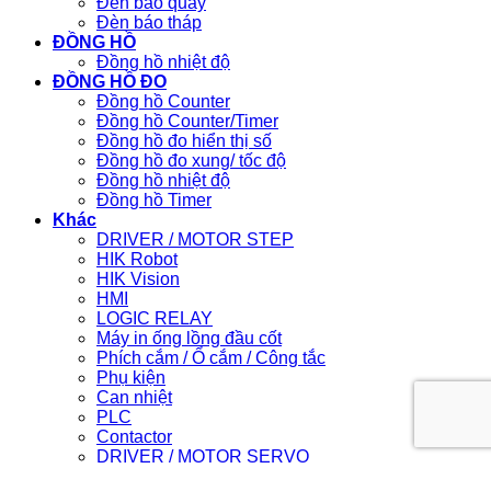
Đèn báo quay
Đèn báo tháp
ĐỒNG HỒ
Đồng hồ nhiệt độ
ĐỒNG HỒ ĐO
Đồng hồ Counter
Đồng hồ Counter/Timer
Đồng hồ đo hiển thị số
Đồng hồ đo xung/ tốc độ
Đồng hồ nhiệt độ
Đồng hồ Timer
Khác
DRIVER / MOTOR STEP
HIK Robot
HIK Vision
HMI
LOGIC RELAY
Máy in ống lồng đầu cốt
Phích cắm / Ổ cắm / Công tắc
Phụ kiện
Can nhiệt
PLC
Contactor
DRIVER / MOTOR SERVO
Light Star