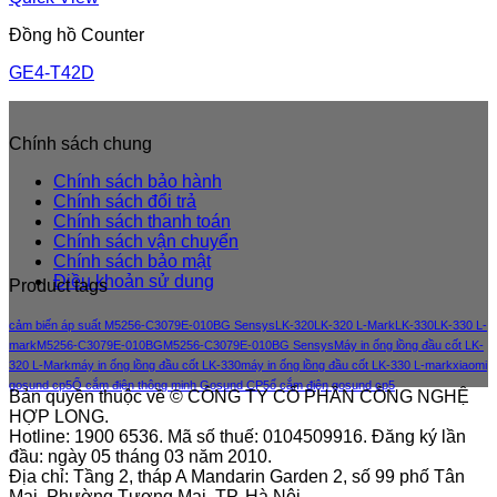
Đồng hồ Counter
GE4-T42D
Chính sách chung
Chính sách bảo hành
Chính sách đổi trả
Chính sách thanh toán
Chính sách vận chuyển
Chính sách bảo mật
Điều khoản sử dung
Product tags
cảm biến áp suất M5256-C3079E-010BG Sensys
LK-320
LK-320 L-Mark
LK-330
LK-330 L-
mark
M5256-C3079E-010BG
M5256-C3079E-010BG Sensys
Máy in ống lồng đầu cốt LK-
320 L-Mark
máy in ống lồng đầu cốt LK-330
máy in ống lồng đầu cốt LK-330 L-mark
xiaomi
gosund cp5
Ổ cắm điện thông minh Gosund CP5
ổ cắm điện gosund cp5
Bản quyền thuộc về © CÔNG TY CỔ PHẦN CÔNG NGHỆ
HỢP LONG.
Hotline: 1900 6536. Mã số thuế: 0104509916. Đăng ký lần
đầu: ngày 05 tháng 03 năm 2010.
Địa chỉ: Tầng 2, tháp A Mandarin Garden 2, số 99 phố Tân
Mai, Phường Tương Mai, TP. Hà Nội.