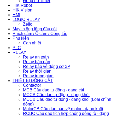
Đồng hồ Timer
HIK Robot
HIK Vision
HMI
LOGIC RELAY
Zelio
Máy in ống lồng đầu cốt
Phích cắm / Ổ cắm / Công tắc
Phụ kiện
Can nhiệt
PLC
RELAY
Relay an toàn
Relay bán dẫn
Relay bảo vệ động cơ 3P
Relay thời gian
Relay trung gian
THIẾT BỊ ĐÓNG CẮT
Contactor
MCB Cầu dao tự động - dạng cài
MCCB Cầu dao tự động - dạng khối
MCCB Cầu dao tự động - dạng khối (Loại chỉnh
dòng)
MotorCB Cầu dao bảo vệ motor - dạng khối
RCBO Cầu dao tích hợp chống dòng rò - dạng