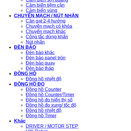
Cảm biến tiệm cận
Cảm biến vùng
CHUYỂN MẠCH / NÚT NHẤN
Cần gạt 2-4 hướng
Chuyển mạch có khóa
Chuyển mạch khác
Công tắc dừng khẩn
Nút nhấn
ĐÈN BÁO
Đèn báo khác
Đèn báo panel tròn
Đèn báo quay
Đèn báo tháp
ĐỒNG HỒ
Đồng hồ nhiệt độ
ĐỒNG HỒ ĐO
Đồng hồ Counter
Đồng hồ Counter/Timer
Đồng hồ đo hiển thị số
Đồng hồ đo xung/ tốc độ
Đồng hồ nhiệt độ
Đồng hồ Timer
Khác
DRIVER / MOTOR STEP