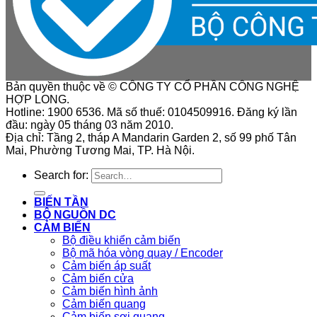
Bản quyền thuộc về © CÔNG TY CỔ PHẦN CÔNG NGHỆ
HỢP LONG.
Hotline: 1900 6536. Mã số thuế: 0104509916. Đăng ký lần
đầu: ngày 05 tháng 03 năm 2010.
Địa chỉ: Tầng 2, tháp A Mandarin Garden 2, số 99 phố Tân
Mai, Phường Tương Mai, TP. Hà Nội.
Search for:
BIẾN TẦN
BỘ NGUỒN DC
CẢM BIẾN
Bộ điều khiển cảm biến
Bộ mã hóa vòng quay / Encoder
Cảm biến áp suất
Cảm biến cửa
Cảm biến hình ảnh
Cảm biến quang
Cảm biến sợi quang