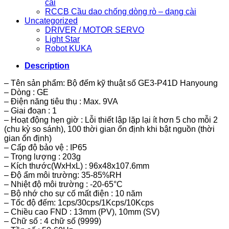
cài
RCCB Cầu dao chống dòng rò – dạng cài
Uncategorized
DRIVER / MOTOR SERVO
Light Star
Robot KUKA
Description
– Tên sản phẩm: Bộ đếm kỹ thuật số GE3-P41D Hanyoung
– Dòng : GE
– Điện năng tiêu thụ : Max. 9VA
– Giai đoạn : 1
– Hoạt động hẹn giờ : Lỗi thiết lập lặp lại ít hơn 5 cho mỗi 2
(chu kỳ so sánh), 100 thời gian ổn định khi bật nguồn (thời
gian ổn định)
– Cấp độ bảo vệ : IP65
– Trọng lượng : 203g
– Kích thước(WxHxL) : 96x48x107.6mm
– Độ ẩm môi trường: 35-85%RH
– Nhiệt độ môi trường : -20-65°C
– Bộ nhớ cho sự cố mất điện : 10 năm
– Tốc độ đếm: 1cps/30cps/1Kcps/10Kcps
– Chiều cao FND : 13mm (PV), 10mm (SV)
– Chữ số : 4 chữ số (9999)