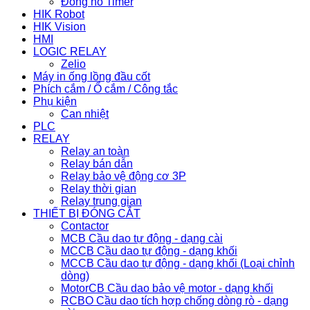
Đồng hồ Timer
HIK Robot
HIK Vision
HMI
LOGIC RELAY
Zelio
Máy in ống lồng đầu cốt
Phích cắm / Ổ cắm / Công tắc
Phụ kiện
Can nhiệt
PLC
RELAY
Relay an toàn
Relay bán dẫn
Relay bảo vệ động cơ 3P
Relay thời gian
Relay trung gian
THIẾT BỊ ĐÓNG CẮT
Contactor
MCB Cầu dao tự động - dạng cài
MCCB Cầu dao tự động - dạng khối
MCCB Cầu dao tự động - dạng khối (Loại chỉnh
dòng)
MotorCB Cầu dao bảo vệ motor - dạng khối
RCBO Cầu dao tích hợp chống dòng rò - dạng