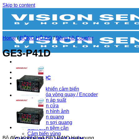
Skip to content
Home
/
ĐỒNG HỒ ĐO
/
Đồng hồ Counter
GE3-P41D
BIẾN TẦN
BỘ NGUỒN DC
CẢM BIẾN
Bộ điều khiển cảm biến
Bộ mã hóa vòng quay / Encoder
Cảm biến áp suất
Cảm biến cửa
Cảm biến hình ảnh
Cảm biến quang
Cảm biến sợi quang
Cảm biến tiệm cận
Cảm biến vùng
Bộ đếm kỹ thuật số GE3-P41D Hanyoung