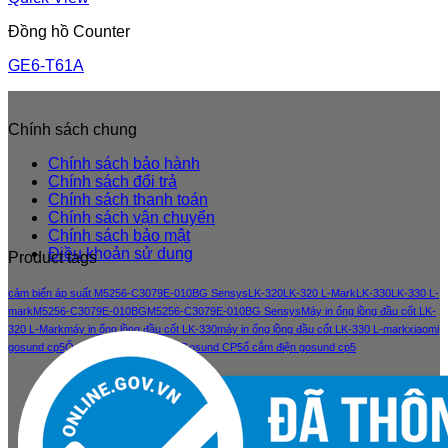
Đồng hồ Counter
GE6-T61A
Chính sách chung
Chính sách bảo hành
Chính sách đổi trả
Chính sách thanh toán
Chính sách vận chuyển
Chính sách bảo mật
Điều khoản sử dung
Product tags
cảm biến áp suất M5256-C3079E-010BG Sensys
LK-320
LK-320 L-Mark
LK-330
LK-330 L-
mark
M5256-C3079E-010BG
M5256-C3079E-010BG Sensys
Máy in ống lồng đầu cốt LK-
320 L-Mark
máy in ống lồng đầu cốt LK-330
máy in ống lồng đầu cốt LK-330 L-mark
xiaomi
gosund cp5
Ổ cắm điện thông minh Gosund CP5
ổ cắm điện gosund cp5