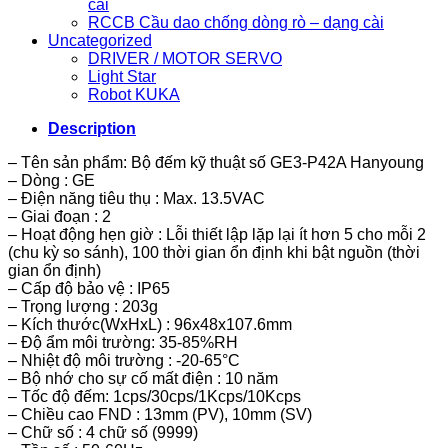
cài
RCCB Cầu dao chống dòng rò – dạng cài
Uncategorized
DRIVER / MOTOR SERVO
Light Star
Robot KUKA
Description
– Tên sản phẩm: Bộ đếm kỹ thuật số GE3-P42A Hanyoung
– Dòng : GE
– Điện năng tiêu thụ : Max. 13.5VAC
– Giai đoạn : 2
– Hoạt động hẹn giờ : Lỗi thiết lập lặp lại ít hơn 5 cho mỗi 2
(chu kỳ so sánh), 100 thời gian ổn định khi bật nguồn (thời
gian ổn định)
– Cấp độ bảo vệ : IP65
– Trọng lượng : 203g
– Kích thước(WxHxL) : 96x48x107.6mm
– Độ ẩm môi trường: 35-85%RH
– Nhiệt độ môi trường : -20-65°C
– Bộ nhớ cho sự cố mất điện : 10 năm
– Tốc độ đếm: 1cps/30cps/1Kcps/10Kcps
– Chiều cao FND : 13mm (PV), 10mm (SV)
– Chữ số : 4 chữ số (9999)