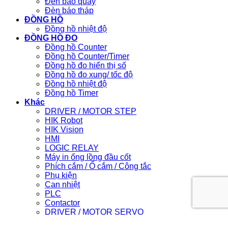
Đèn báo quay
Đèn báo tháp
ĐỒNG HỒ
Đồng hồ nhiệt độ
ĐỒNG HỒ ĐO
Đồng hồ Counter
Đồng hồ Counter/Timer
Đồng hồ đo hiển thị số
Đồng hồ đo xung/ tốc độ
Đồng hồ nhiệt độ
Đồng hồ Timer
Khác
DRIVER / MOTOR STEP
HIK Robot
HIK Vision
HMI
LOGIC RELAY
Máy in ống lồng đầu cốt
Phích cắm / Ổ cắm / Công tắc
Phụ kiện
Can nhiệt
PLC
Contactor
DRIVER / MOTOR SERVO
Light Star