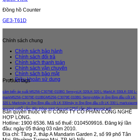
Đồng hồ Counter
GE3-T61D
Chính sách chung
Chính sách bảo hành
Chính sách đổi trả
Chính sách thanh toán
Chính sách vận chuyển
Chính sách bảo mật
Điều khoản sử dung
Product tags
cảm biến áp suất M5256-C3079E-010BG Sensys
LK-320
LK-320 L-Mark
LK-330
LK-330 L-
mark
M5256-C3079E-010BG
M5256-C3079E-010BG Sensys
Máy in ống lồng đầu cốt LK-
320 L-Mark
máy in ống lồng đầu cốt LK-330
máy in ống lồng đầu cốt LK-330 L-mark
xiaomi
gosund cp5
Ổ cắm điện thông minh Gosund CP5
ổ cắm điện gosund cp5
Bản quyền thuộc về © CÔNG TY CỔ PHẦN CÔNG NGHỆ
HỢP LONG.
Hotline: 1900 6536. Mã số thuế: 0104509916. Đăng ký lần
đầu: ngày 05 tháng 03 năm 2010.
Địa chỉ: Tầng 2, tháp A Mandarin Garden 2, số 99 phố Tân
Mai, Phường Tương Mai, TP. Hà Nội.