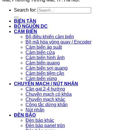
Search for:
BIẾN TẦN
BỘ NGUỒN DC
CẢM BIẾN
Bộ điều khiển cảm biến
Bộ mã hóa vòng quay / Encoder
Cảm biến áp suất
Cảm biến cửa
Cảm biến hình ảnh
Cảm biến quang
Cảm biến sợi quang
Cảm biến tiệm cận
Cảm biến vùng
CHUYỂN MẠCH / NÚT NHẤN
Cần gạt 2-4 hướng
Chuyển mạch có khóa
Chuyển mạch khác
Công tắc dừng khẩn
Nút nhấn
ĐÈN BÁO
Đèn báo khác
Đèn báo panel tròn