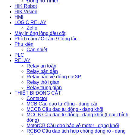
Đồng hồ Timer
HIK Robot
HIK Vision
HMI
LOGIC RELAY
Zelio
Máy in ống lồng đầu cốt
Phích cắm / Ổ cắm / Công tắc
Phụ kiện
Can nhiệt
PLC
RELAY
Relay an toàn
Relay bán dẫn
Relay bảo vệ động cơ 3P
Relay thời gian
Relay trung gian
THIẾT BỊ ĐÓNG CẮT
Contactor
MCB Cầu dao tự động - dạng cài
MCCB Cầu dao tự động - dạng khối
MCCB Cầu dao tự động - dạng khối (Loại chỉnh
dòng)
MotorCB Cầu dao bảo vệ motor - dạng khối
RCBO Cầu dao tích hợp chống dòng rò - dạng