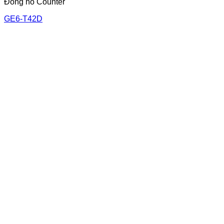
Đồng hồ Counter
GE6-T42D