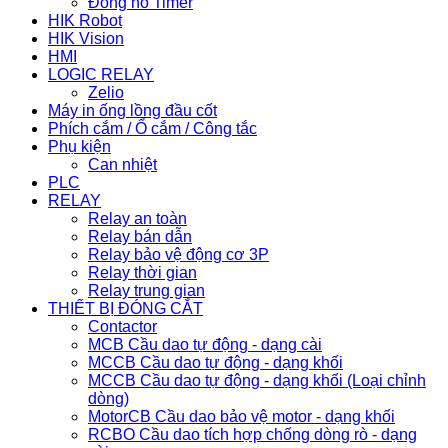
Đồng hồ Timer
HIK Robot
HIK Vision
HMI
LOGIC RELAY
Zelio
Máy in ống lồng đầu cốt
Phích cắm / Ổ cắm / Công tắc
Phụ kiện
Can nhiệt
PLC
RELAY
Relay an toàn
Relay bán dẫn
Relay bảo vệ động cơ 3P
Relay thời gian
Relay trung gian
THIẾT BỊ ĐÓNG CẮT
Contactor
MCB Cầu dao tự động - dạng cài
MCCB Cầu dao tự động - dạng khối
MCCB Cầu dao tự động - dạng khối (Loại chỉnh
dòng)
MotorCB Cầu dao bảo vệ motor - dạng khối
RCBO Cầu dao tích hợp chống dòng rò - dạng