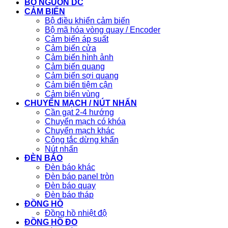
BỘ NGUỒN DC
CẢM BIẾN
Bộ điều khiển cảm biến
Bộ mã hóa vòng quay / Encoder
Cảm biến áp suất
Cảm biến cửa
Cảm biến hình ảnh
Cảm biến quang
Cảm biến sợi quang
Cảm biến tiệm cận
Cảm biến vùng
CHUYỂN MẠCH / NÚT NHẤN
Cần gạt 2-4 hướng
Chuyển mạch có khóa
Chuyển mạch khác
Công tắc dừng khẩn
Nút nhấn
ĐÈN BÁO
Đèn báo khác
Đèn báo panel tròn
Đèn báo quay
Đèn báo tháp
ĐỒNG HỒ
Đồng hồ nhiệt độ
ĐỒNG HỒ ĐO