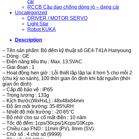
cài
RCCB Cầu dao chống dòng rò – dạng cài
Uncategorized
DRIVER / MOTOR SERVO
Light Star
Robot KUKA
Description
– Tên sản phẩm: Bộ đếm kỹ thuật số GE4-T41A Hanyoung
– Dòng : GE
– Điện năng tiêu thụ : Max. 13.5VAC
– Giai đoạn : 1
– Hoạt động hẹn giờ : Lỗi thiết lập lặp lại ít hơn 5 cho mỗi 2
(chu kỳ so sánh), 100 thời gian ổn định khi bật nguồn (thời
gian ổn định)
– Cấp độ bảo vệ : IP65
– Trọng lượng : 133g
– Kích thước(WxHxL) : 48x48x84mm
– Độ ẩm môi trường: 35-85%RH
– Nhiệt độ môi trường : -20-65°C
– Bộ nhớ cho sự cố mất điện : 10 năm
– Tốc độ đếm: 1cps/30cps/1Kcps/10Kcps
– Chiều cao FND : 11mm (PV), 8mm (SV)
– Chữ số : 4 chữ số (9999)