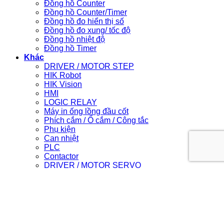
Đồng hồ Counter
Đồng hồ Counter/Timer
Đồng hồ đo hiển thị số
Đồng hồ đo xung/ tốc độ
Đồng hồ nhiệt độ
Đồng hồ Timer
Khác
DRIVER / MOTOR STEP
HIK Robot
HIK Vision
HMI
LOGIC RELAY
Máy in ống lồng đầu cốt
Phích cắm / Ổ cắm / Công tắc
Phụ kiện
Can nhiệt
PLC
Contactor
DRIVER / MOTOR SERVO
Light Star
Login
Newsletter
Login