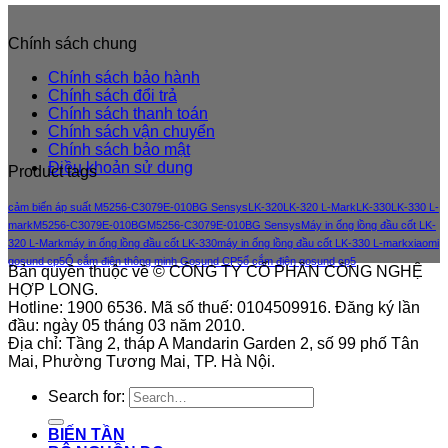
Chính sách chung
Chính sách bảo hành
Chính sách đổi trả
Chính sách thanh toán
Chính sách vận chuyển
Chính sách bảo mật
Điều khoản sử dung
Product tags
cảm biến áp suất M5256-C3079E-010BG Sensys
LK-320
LK-320 L-Mark
LK-330
LK-330 L-
mark
M5256-C3079E-010BG
M5256-C3079E-010BG Sensys
Máy in ống lồng đầu cốt LK-
320 L-Mark
máy in ống lồng đầu cốt LK-330
máy in ống lồng đầu cốt LK-330 L-mark
xiaomi
gosund cp5
Ổ cắm điện thông minh Gosund CP5
ổ cắm điện gosund cp5
Bản quyền thuộc về © CÔNG TY CỔ PHẦN CÔNG NGHỆ
HỢP LONG.
Hotline: 1900 6536. Mã số thuế: 0104509916. Đăng ký lần
đầu: ngày 05 tháng 03 năm 2010.
Địa chỉ: Tầng 2, tháp A Mandarin Garden 2, số 99 phố Tân
Mai, Phường Tương Mai, TP. Hà Nội.
Search for:
BIẾN TẦN