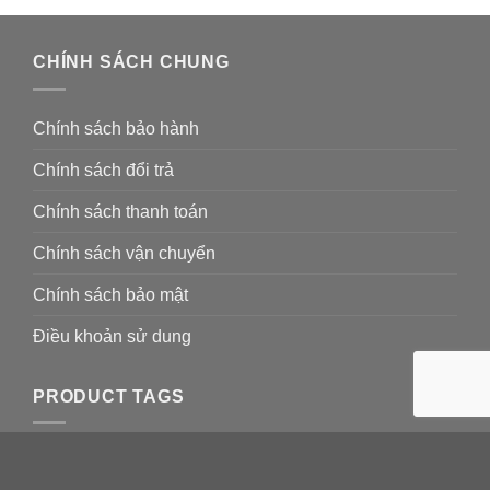
CHÍNH SÁCH CHUNG
Chính sách bảo hành
Chính sách đổi trả
Chính sách thanh toán
Chính sách vận chuyển
Chính sách bảo mật
Điều khoản sử dung
PRODUCT TAGS
cảm biến áp suất M5256-C3079E-010BG Sensys
LK-320
LK-320 L-Mark
LK-
330
LK-330 L-mark
M5256-C3079E-010BG
M5256-C3079E-010BG Sensys
Máy