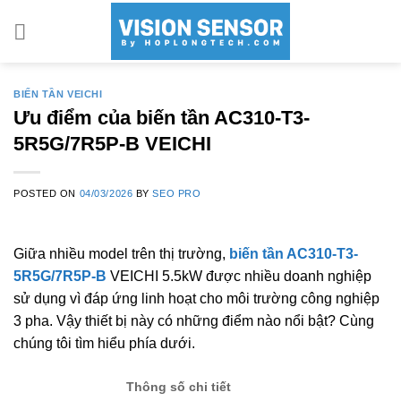
Skip
to
content
BIẾN TẦN VEICHI
Ưu điểm của biến tần AC310-T3-
5R5G/7R5P-B VEICHI
POSTED ON
04/03/2026
BY
SEO PRO
Giữa nhiều model trên thị trường,
biến tần AC310-T3-
5R5G/7R5P-B
VEICHI 5.5kW được nhiều doanh nghiệp
sử dụng vì đáp ứng linh hoạt cho môi trường công nghiệp
3 pha. Vậy thiết bị này có những điểm nào nổi bật? Cùng
chúng tôi tìm hiểu phía dưới.
Thông số chi tiết