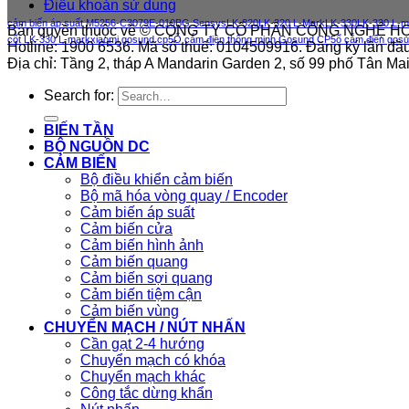
Điều khoản sử dung
cảm biến áp suất M5256-C3079E-010BG Sensys
LK-320
LK-320 L-Mark
LK-330
LK-330 L-m
Bản quyền thuộc về © CÔNG TY CỔ PHẦN CÔNG NGHỆ H
cốt LK-330 L-mark
xiaomi gosund cp5
Ổ cắm điện thông minh Gosund CP5
ổ cắm điện gos
Hotline: 1900 6536. Mã số thuế: 0104509916. Đăng ký lần đầ
Địa chỉ: Tầng 2, tháp A Mandarin Garden 2, số 99 phố Tân M
Search for:
BIẾN TẦN
BỘ NGUỒN DC
CẢM BIẾN
Bộ điều khiển cảm biến
Bộ mã hóa vòng quay / Encoder
Cảm biến áp suất
Cảm biến cửa
Cảm biến hình ảnh
Cảm biến quang
Cảm biến sợi quang
Cảm biến tiệm cận
Cảm biến vùng
CHUYỂN MẠCH / NÚT NHẤN
Cần gạt 2-4 hướng
Chuyển mạch có khóa
Chuyển mạch khác
Công tắc dừng khẩn