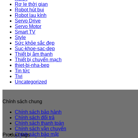
Rơ le thời gian
Robot hút bụi
Robot lau kính
Servo Drive
Servo Motor
Smart TV
Style
Sức khỏe sắc đẹp
Suc-khoe-sac-dep
Thiết bị âm thanh
Thiết bị chuyển mạch
thiet-bi-nha-bep
Tin tức
Tivi
Uncategorized
Chính sách chung
Chính sách bảo hành
Chính sách đổi trả
Chính sách thanh toán
Chính sách vận chuyển
Chính sách bảo mật
Product tags