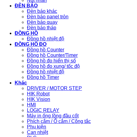
Nút nhấn
ĐÈN BÁO
Đèn báo khác
Đèn báo panel tròn
Đèn báo quay
Đèn báo tháp
ĐỒNG HỒ
Đồng hồ nhiệt độ
ĐỒNG HỒ ĐO
Đồng hồ Counter
Đồng hồ Counter/Timer
Đồng hồ đo hiển thị số
Đồng hồ đo xung/ tốc độ
Đồng hồ nhiệt độ
Đồng hồ Timer
Khác
DRIVER / MOTOR STEP
HIK Robot
HIK Vision
HMI
LOGIC RELAY
Máy in ống lồng đầu cốt
Phích cắm / Ổ cắm / Công tắc
Phụ kiện
Can nhiệt