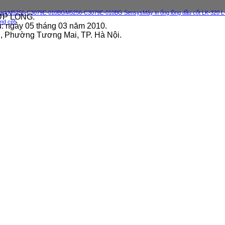
ark
M5256-C3079E-010BG
M5256-C3079E-010BG Sensys
Máy in ống lồng đầu cốt LK-320 
ỢP LONG.
und cp5
u: ngày 05 tháng 03 năm 2010.
ai, Phường Tương Mai, TP. Hà Nội.