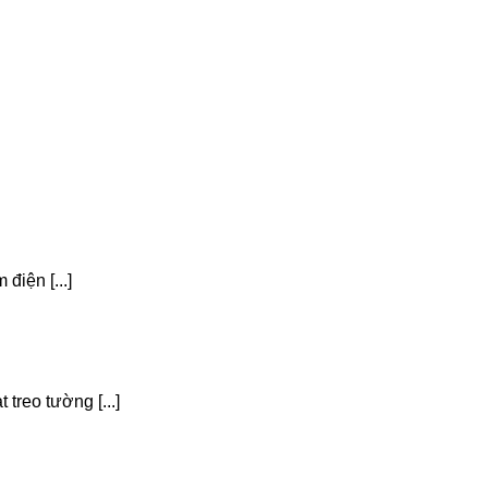
điện [...]
treo tường [...]