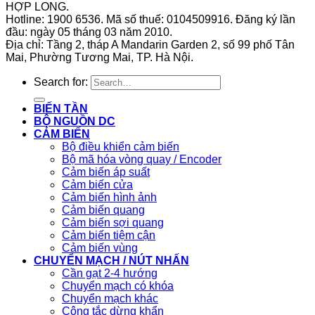
HỢP LONG.
Hotline: 1900 6536. Mã số thuế: 0104509916. Đăng ký lần
đầu: ngày 05 tháng 03 năm 2010.
Địa chỉ: Tầng 2, tháp A Mandarin Garden 2, số 99 phố Tân
Mai, Phường Tương Mai, TP. Hà Nội.
Search for:
BIẾN TẦN
BỘ NGUỒN DC
CẢM BIẾN
Bộ điều khiển cảm biến
Bộ mã hóa vòng quay / Encoder
Cảm biến áp suất
Cảm biến cửa
Cảm biến hình ảnh
Cảm biến quang
Cảm biến sợi quang
Cảm biến tiệm cận
Cảm biến vùng
CHUYỂN MẠCH / NÚT NHẤN
Cần gạt 2-4 hướng
Chuyển mạch có khóa
Chuyển mạch khác
Công tắc dừng khẩn