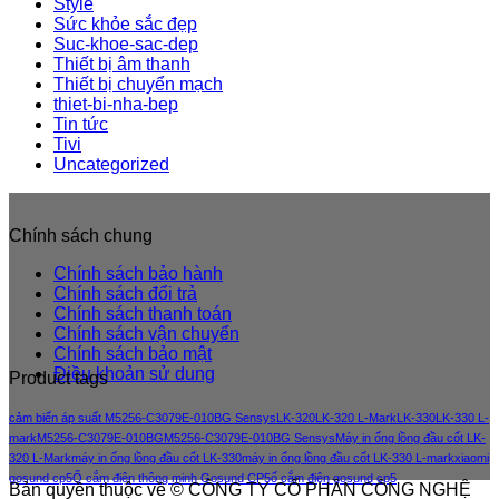
Style
Sức khỏe sắc đẹp
Suc-khoe-sac-dep
Thiết bị âm thanh
Thiết bị chuyển mạch
thiet-bi-nha-bep
Tin tức
Tivi
Uncategorized
Chính sách chung
Chính sách bảo hành
Chính sách đổi trả
Chính sách thanh toán
Chính sách vận chuyển
Chính sách bảo mật
Điều khoản sử dung
Product tags
cảm biến áp suất M5256-C3079E-010BG Sensys
LK-320
LK-320 L-Mark
LK-330
LK-330 L-
mark
M5256-C3079E-010BG
M5256-C3079E-010BG Sensys
Máy in ống lồng đầu cốt LK-
320 L-Mark
máy in ống lồng đầu cốt LK-330
máy in ống lồng đầu cốt LK-330 L-mark
xiaomi
gosund cp5
Ổ cắm điện thông minh Gosund CP5
ổ cắm điện gosund cp5
Bản quyền thuộc về © CÔNG TY CỔ PHẦN CÔNG NGHỆ