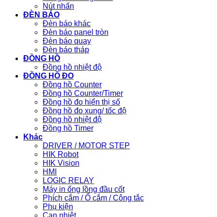
Nút nhấn
ĐÈN BÁO
Đèn báo khác
Đèn báo panel tròn
Đèn báo quay
Đèn báo tháp
ĐỒNG HỒ
Đồng hồ nhiệt độ
ĐỒNG HỒ ĐO
Đồng hồ Counter
Đồng hồ Counter/Timer
Đồng hồ đo hiển thị số
Đồng hồ đo xung/ tốc độ
Đồng hồ nhiệt độ
Đồng hồ Timer
Khác
DRIVER / MOTOR STEP
HIK Robot
HIK Vision
HMI
LOGIC RELAY
Máy in ống lồng đầu cốt
Phích cắm / Ổ cắm / Công tắc
Phụ kiện
Can nhiệt