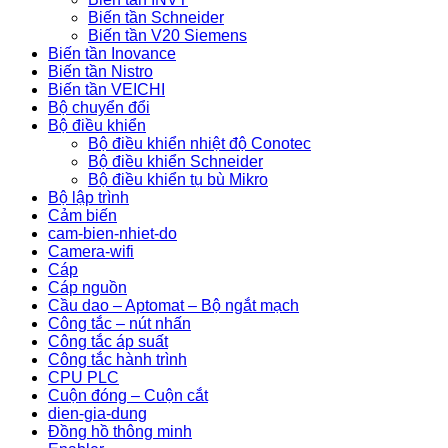
Biến tần Schneider
Biến tần V20 Siemens
Biến tần Inovance
Biến tần Nistro
Biến tần VEICHI
Bộ chuyển đổi
Bộ điều khiển
Bộ điều khiển nhiệt độ Conotec
Bộ điều khiển Schneider
Bộ điều khiển tụ bù Mikro
Bộ lập trình
Cảm biến
cam-bien-nhiet-do
Camera-wifi
Cáp
Cáp nguồn
Cầu dao – Aptomat – Bộ ngắt mạch
Công tắc – nút nhấn
Công tắc áp suất
Công tắc hành trình
CPU PLC
Cuộn đóng – Cuộn cắt
dien-gia-dung
Đồng hồ thông minh