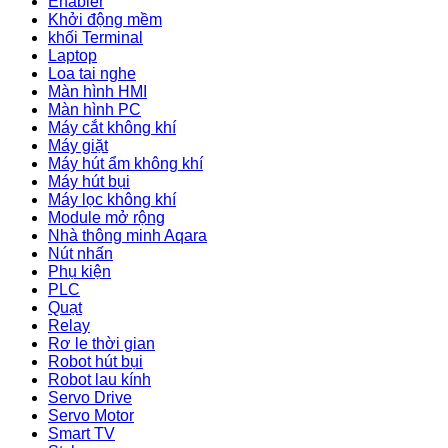
Enabler
Khởi động mềm
khối Terminal
Laptop
Loa tai nghe
Màn hình HMI
Màn hình PC
Máy cắt không khí
Máy giặt
Máy hút ẩm không khí
Máy hút bụi
Máy lọc không khí
Module mở rộng
Nhà thông minh Aqara
Nút nhấn
Phụ kiện
PLC
Quạt
Relay
Rơ le thời gian
Robot hút bụi
Robot lau kính
Servo Drive
Servo Motor
Smart TV