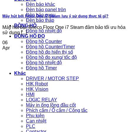
Đèn báo khác
Đèn báo panel tròn
Đèn báo quay
Máy hút bụi Floor One i7 Steam lưu ý sử dụng thực tế gì?
Đèn báo tháp
ĐỒNG HỒ
Máy hút bụi Tineco Floor One i7 Steam đảm bảo tối ưu hóa
Đồng hồ nhiệt độ
sử dụng [...]
ĐỒNG HỒ ĐO
Đồng hồ Counter
06
Đồng hồ Counter/Timer
Apr
Đồng hồ đo hiển thị số
Đồng hồ đo xung/ tốc độ
Đồng hồ nhiệt độ
Đồng hồ Timer
Khác
DRIVER / MOTOR STEP
HIK Robot
HIK Vision
HMI
LOGIC RELAY
Máy in ống lồng đầu cốt
Phích cắm / Ổ cắm / Công tắc
Phụ kiện
Can nhiệt
PLC
Contactor