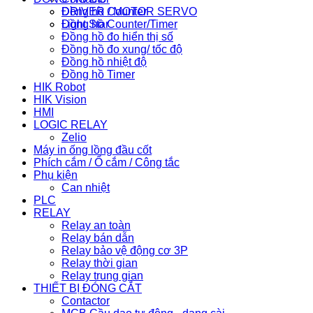
Đồng hồ Counter
DRIVER / MOTOR SERVO
Đồng hồ Counter/Timer
Light Star
Đồng hồ đo hiển thị số
Đồng hồ đo xung/ tốc độ
Đồng hồ nhiệt độ
Đồng hồ Timer
HIK Robot
HIK Vision
HMI
LOGIC RELAY
Zelio
Máy in ống lồng đầu cốt
Phích cắm / Ổ cắm / Công tắc
Phụ kiện
Can nhiệt
PLC
RELAY
Relay an toàn
Relay bán dẫn
Relay bảo vệ động cơ 3P
Relay thời gian
Relay trung gian
THIẾT BỊ ĐÓNG CẮT
Contactor