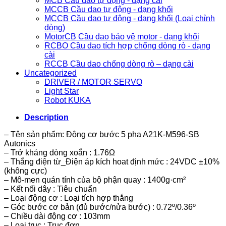
MCB Cầu dao tự động - dạng cài
MCCB Cầu dao tự động - dạng khối
MCCB Cầu dao tự động - dạng khối (Loại chỉnh
dòng)
MotorCB Cầu dao bảo vệ motor - dạng khối
RCBO Cầu dao tích hợp chống dòng rò - dạng
cài
RCCB Cầu dao chống dòng rò – dạng cài
Uncategorized
DRIVER / MOTOR SERVO
Light Star
Robot KUKA
Description
– Tên sản phẩm: Động cơ bước 5 pha A21K-M596-SB
Autonics
– Trở kháng dòng xoắn : 1.76Ω
– Thắng điện từ_Điện áp kích hoat định mức : 24VDC ±10%
(không cực)
– Mô-men quán tính của bộ phận quay : 1400g·cm²
– Kết nối dây : Tiêu chuẩn
– Loại động cơ : Loại tích hợp thắng
– Góc bước cơ bản (đủ bước/nửa bước) : 0.72º/0.36º
– Chiều dài động cơ : 103mm
– Loại trục : Trục đơn