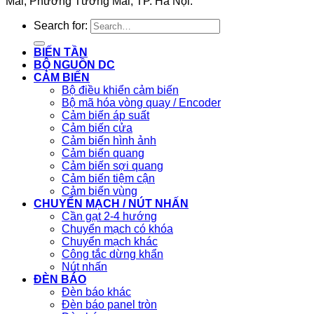
Mai, Phường Tương Mai, TP. Hà Nội.
Search for:
BIẾN TẦN
BỘ NGUỒN DC
CẢM BIẾN
Bộ điều khiển cảm biến
Bộ mã hóa vòng quay / Encoder
Cảm biến áp suất
Cảm biến cửa
Cảm biến hình ảnh
Cảm biến quang
Cảm biến sợi quang
Cảm biến tiệm cận
Cảm biến vùng
CHUYỂN MẠCH / NÚT NHẤN
Cần gạt 2-4 hướng
Chuyển mạch có khóa
Chuyển mạch khác
Công tắc dừng khẩn
Nút nhấn
ĐÈN BÁO
Đèn báo khác
Đèn báo panel tròn