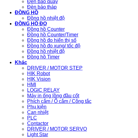
Đèn báo quay
Đèn báo tháp
ĐỒNG HỒ
Đồng hồ nhiệt độ
ĐỒNG HỒ ĐO
Đồng hồ Counter
Đồng hồ Counter/Timer
Đồng hồ đo hiển thị số
Đồng hồ đo xung/ tốc độ
Đồng hồ nhiệt độ
Đồng hồ Timer
Khác
DRIVER / MOTOR STEP
HIK Robot
HIK Vision
HMI
LOGIC RELAY
Máy in ống lồng đầu cốt
Phích cắm / Ổ cắm / Công tắc
Phụ kiện
Can nhiệt
PLC
Contactor
DRIVER / MOTOR SERVO
Light Star