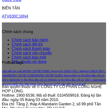
BIẾN TẦN
ATV630C16N4
Chính sách chung
Chính sách bảo hành
Chính sách đổi trả
Chính sách thanh toán
Chính sách vận chuyển
Chính sách bảo mật
Điều khoản sử dung
Product tags
cảm biến áp suất M5256-C3079E-010BG Sensys
LK-320
LK-320 L-Mark
LK-330
LK-330 L-
mark
M5256-C3079E-010BG
M5256-C3079E-010BG Sensys
Máy in ống lồng đầu cốt LK-
320 L-Mark
máy in ống lồng đầu cốt LK-330
máy in ống lồng đầu cốt LK-330 L-mark
xiaomi
gosund cp5
Ổ cắm điện thông minh Gosund CP5
ổ cắm điện gosund cp5
Bản quyền thuộc về © CÔNG TY CỔ PHẦN CÔNG NGHỆ
HỢP LONG.
Hotline: 1900 6536. Mã số thuế: 0104509916. Đăng ký lần
đầu: ngày 05 tháng 03 năm 2010.
Địa chỉ: Tầng 2, tháp A Mandarin Garden 2, số 99 phố Tân