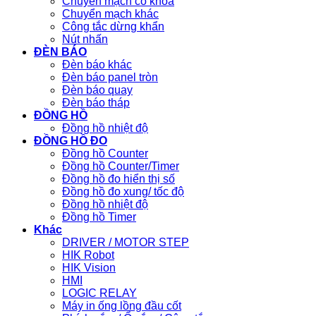
Chuyển mạch có khóa
Chuyển mạch khác
Công tắc dừng khẩn
Nút nhấn
ĐÈN BÁO
Đèn báo khác
Đèn báo panel tròn
Đèn báo quay
Đèn báo tháp
ĐỒNG HỒ
Đồng hồ nhiệt độ
ĐỒNG HỒ ĐO
Đồng hồ Counter
Đồng hồ Counter/Timer
Đồng hồ đo hiển thị số
Đồng hồ đo xung/ tốc độ
Đồng hồ nhiệt độ
Đồng hồ Timer
Khác
DRIVER / MOTOR STEP
HIK Robot
HIK Vision
HMI
LOGIC RELAY
Máy in ống lồng đầu cốt