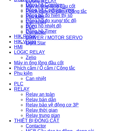
LOGIC RELAY
Đồng hồ Counter
Máy in ống lồng đầu cốt
Đồng hồ Counter/Timer
Phích cắm / Ổ cắm / Công tắc
Đồng hồ đo hiển thị số
Phụ kiện
Đồng hồ đo xung/ tốc độ
Can nhiệt
Đồng hồ nhiệt độ
PLC
Đồng hồ Timer
Contactor
HIK Robot
DRIVER / MOTOR SERVO
HIK Vision
Light Star
HMI
LOGIC RELAY
Zelio
Máy in ống lồng đầu cốt
Phích cắm / Ổ cắm / Công tắc
Phụ kiện
Can nhiệt
PLC
RELAY
Relay an toàn
Relay bán dẫn
Relay bảo vệ động cơ 3P
Relay thời gian
Relay trung gian
THIẾT BỊ ĐÓNG CẮT
Contactor