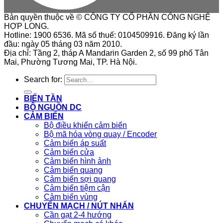
Bản quyền thuộc về © CÔNG TY CỔ PHẦN CÔNG NGHỆ
HỢP LONG.
Hotline: 1900 6536. Mã số thuế: 0104509916. Đăng ký lần
đầu: ngày 05 tháng 03 năm 2010.
Địa chỉ: Tầng 2, tháp A Mandarin Garden 2, số 99 phố Tân
Mai, Phường Tương Mai, TP. Hà Nội.
Search for:
BIẾN TẦN
BỘ NGUỒN DC
CẢM BIẾN
Bộ điều khiển cảm biến
Bộ mã hóa vòng quay / Encoder
Cảm biến áp suất
Cảm biến cửa
Cảm biến hình ảnh
Cảm biến quang
Cảm biến sợi quang
Cảm biến tiệm cận
Cảm biến vùng
CHUYỂN MẠCH / NÚT NHẤN
Cần gạt 2-4 hướng