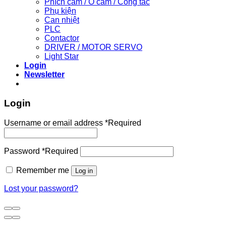
Phích cắm / Ổ cắm / Công tắc
Phụ kiện
Can nhiệt
PLC
Contactor
DRIVER / MOTOR SERVO
Light Star
Login
Newsletter
Login
Username or email address
*
Required
Password
*
Required
Remember me
Log in
Lost your password?