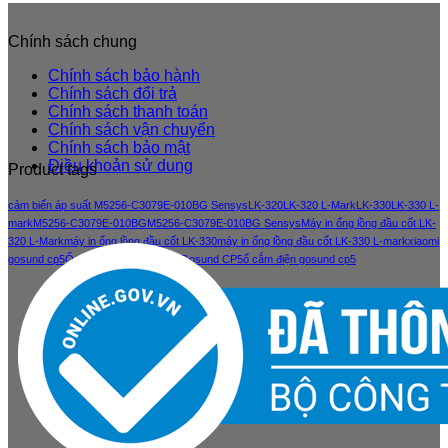
Chính sách chung
Chính sách bảo hành
Chính sách đổi trả
Chính sách thanh toán
Chính sách vận chuyển
Chính sách bảo mật
Điều khoản sử dung
Product tags
cảm biến áp suất M5256-C3079E-010BG Sensys
LK-320
LK-320 L-Mark
LK-330
LK-330 L-
mark
M5256-C3079E-010BG
M5256-C3079E-010BG Sensys
Máy in ống lồng đầu cốt LK-
320 L-Mark
máy in ống lồng đầu cốt LK-330
máy in ống lồng đầu cốt LK-330 L-mark
xiaomi
gosund cp5
Ổ cắm điện thông minh Gosund CP5
ổ cắm điện gosund cp5