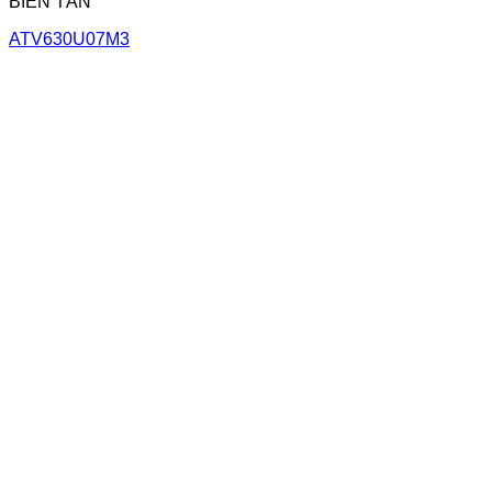
BIẾN TẦN
ATV630U07M3