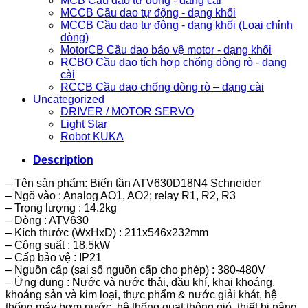
MCB Cầu dao tự động - dạng cài
MCCB Cầu dao tự động - dạng khối
MCCB Cầu dao tự động - dạng khối (Loại chỉnh
dòng)
MotorCB Cầu dao bảo vệ motor - dạng khối
RCBO Cầu dao tích hợp chống dòng rò - dạng
cài
RCCB Cầu dao chống dòng rò – dạng cài
Uncategorized
DRIVER / MOTOR SERVO
Light Star
Robot KUKA
Description
– Tên sản phẩm: Biến tần ATV630D18N4 Schneider
– Ngõ vào : Analog AO1, AO2; relay R1, R2, R3
– Trọng lượng : 14.2kg
– Dòng : ATV630
– Kích thước (WxHxD) : 211x546x232mm
– Công suất : 18.5kW
– Cấp bảo vệ : IP21
– Nguồn cấp (sai số nguồn cấp cho phép) : 380-480V
– Ứng dụng : Nước và nước thải, dầu khí, khai khoáng,
khoáng sản và kim loại, thực phẩm & nước giải khát, hệ
thống máy bơm nước, hệ thống quạt thông gió, thiết bị nâng