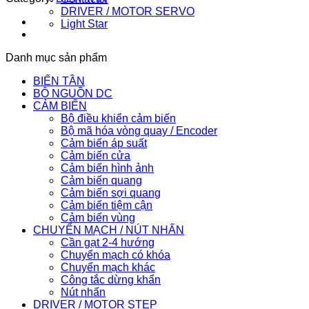
DRIVER / MOTOR SERVO
Light Star
Danh mục sản phẩm
BIẾN TẦN
BỘ NGUỒN DC
CẢM BIẾN
Bộ điều khiển cảm biến
Bộ mã hóa vòng quay / Encoder
Cảm biến áp suất
Cảm biến cửa
Cảm biến hình ảnh
Cảm biến quang
Cảm biến sợi quang
Cảm biến tiệm cận
Cảm biến vùng
CHUYỂN MẠCH / NÚT NHẤN
Cần gạt 2-4 hướng
Chuyển mạch có khóa
Chuyển mạch khác
Công tắc dừng khẩn
Nút nhấn
DRIVER / MOTOR STEP