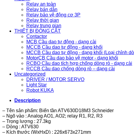
Relay an toàn
Relay bán dẫn
Relay bảo vệ động cơ 3P
Relay thời gian
Relay trung gian
THIẾT BỊ ĐÓNG CẮT
Contactor
MCB Cầu dao tự động - dạng cài
MCCB Cầu dao tự động - dạng khối
MCCB Cầu dao tự động - dạng khối (Loại chỉnh d
MotorCB Cầu dao bảo vệ motor - dạng khối
RCBO Cầu dao tích hợp chống dòng rò - dạng cài
RCCB Cầu dao chống dòng rò – dạng cài
Uncategorized
DRIVER / MOTOR SERVO
Light Star
Robot KUKA
Description
– Tên sản phẩm: Biến tần ATV630D18M3 Schneider
– Ngõ vào : Analog AO1, AO2; relay R1, R2, R3
– Trọng lượng : 27.3kg
– Dòng : ATV630
– Kích thước (WxHxD) : 226x673x271mm