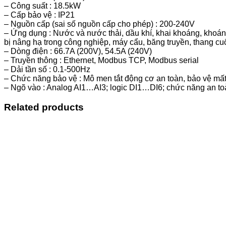
– Công suất : 18.5kW
– Cấp bảo vệ : IP21
– Nguồn cấp (sai số nguồn cấp cho phép) : 200-240V
– Ứng dụng : Nước và nước thải, dầu khí, khai khoáng, khoáng
bị nâng hạ trong công nghiệp, máy cẩu, băng truyền, thang cu
– Dòng điện : 66.7A (200V), 54.5A (240V)
– Truyền thông : Ethernet, Modbus TCP, Modbus serial
– Dải tần số : 0.1-500Hz
– Chức năng bảo vệ : Mô men tắt động cơ an toàn, bảo vệ mất
– Ngõ vào : Analog AI1…AI3; logic DI1…DI6; chức năng an 
Related products