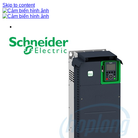
Skip to content
BIẾN TẦN
BỘ NGUỒN DC
CẢM BIẾN
Bộ điều khiển cảm biến
Bộ mã hóa vòng quay / Encoder
Cảm biến áp suất
Cảm biến cửa
Cảm biến hình ảnh
Cảm biến quang
Cảm biến sợi quang
Cảm biến tiệm cận
Cảm biến vùng
CHUYỂN MẠCH / NÚT NHẤN
Cần gạt 2-4 hướng
Chuyển mạch có khóa
Chuyển mạch khác
Công tắc dừng khẩn
Nút nhấn
ĐÈN BÁO