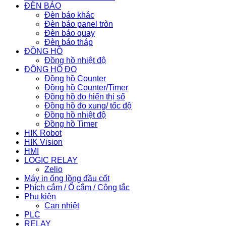
ĐÈN BÁO
Đèn báo khác
Đèn báo panel tròn
Đèn báo quay
Đèn báo tháp
ĐỒNG HỒ
Đồng hồ nhiệt độ
ĐỒNG HỒ ĐO
Đồng hồ Counter
Đồng hồ Counter/Timer
Đồng hồ đo hiển thị số
Đồng hồ đo xung/ tốc độ
Đồng hồ nhiệt độ
Đồng hồ Timer
HIK Robot
HIK Vision
HMI
LOGIC RELAY
Zelio
Máy in ống lồng đầu cốt
Phích cắm / Ổ cắm / Công tắc
Phụ kiện
Can nhiệt
PLC
RELAY