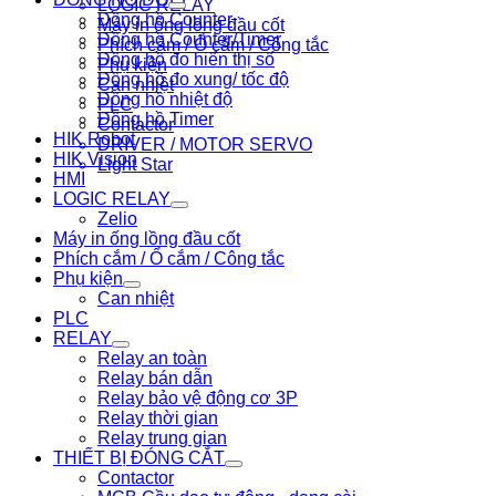
LOGIC RELAY
Đồng hồ Counter
Máy in ống lồng đầu cốt
Đồng hồ Counter/Timer
Phích cắm / Ổ cắm / Công tắc
Đồng hồ đo hiển thị số
Phụ kiện
Đồng hồ đo xung/ tốc độ
Can nhiệt
Đồng hồ nhiệt độ
PLC
Đồng hồ Timer
Contactor
HIK Robot
DRIVER / MOTOR SERVO
HIK Vision
Light Star
HMI
LOGIC RELAY
Zelio
Máy in ống lồng đầu cốt
Phích cắm / Ổ cắm / Công tắc
Phụ kiện
Can nhiệt
PLC
RELAY
Relay an toàn
Relay bán dẫn
Relay bảo vệ động cơ 3P
Relay thời gian
Relay trung gian
THIẾT BỊ ĐÓNG CẮT
Contactor