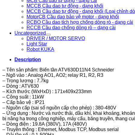
MCB Cầu dao tự động - dạng cài
MCCB Cầu dao tự động - dạng khối
MCCB Cầu dao tự động - dạng khối (Loại chỉnh d
MotorCB Cầu dao bảo vệ motor - dạng khối
RCBO Cầu dao tích hợp chống dòng rò - dạng cài
RCCB Cầu dao chống dòng rò – dạng cài
Uncategorized
DRIVER / MOTOR SERVO
Light Star
Robot KUKA
Description
– Tên sản phẩm: Biến tần ATV630D11N4 Schneider
– Ngõ vào : Analog AO1, AO2; relay R1, R2, R3
– Trọng lượng : 7.7kg
– Dòng : ATV630
– Kích thước (WxHxD) : 171x409x233mm
– Công suất : 11kW
– Cấp bảo vệ : IP21
– Nguồn cấp (sai số nguồn cấp cho phép) : 380-480V
– Ứng dụng : Nước và nước thải, dầu khí, khai khoáng, khoáng
bị nâng hạ trong công nghiệp, máy cẩu, băng truyền, thang cu
– Dòng điện : 19.8A (380V), 17A (480V)
– Truyền thông : Ethernet, Modbus TCP, Modbus serial
– Dải tần số : 0.1-500Hz