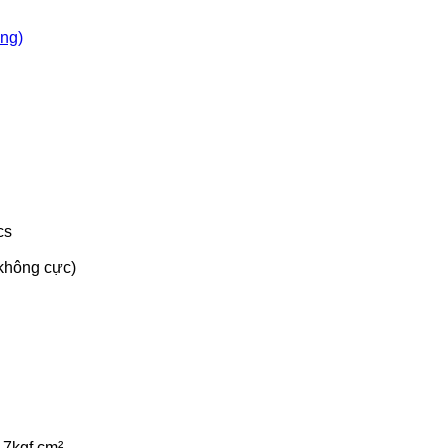
òng)
cs
không cực)
-7kgf.cm²