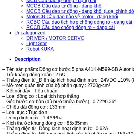
MCB Cầu dao tự động - dạng cài
MCCB Cầu dao tự động - dạng khối
MCCB Cầu dao tự động - dạng khối (Loại chỉnh d
MotorCB Cầu dao bảo vệ motor - dạng khối
RCBO Cầu dao tích hợp chống dòng rò - dạng cài
RCCB Cầu dao chống dòng rò – dạng cài
Uncategorized
DRIVER / MOTOR SERVO
Light Star
Robot KUKA
Description
– Tên sản phẩm: Động cơ bước 5 pha A41K-M599-SB Autoni
– Trở kháng dòng xoắn : 2.6Ω
– Thắng điện từ_Điện áp kích hoat định mức : 24VDC ±10% (
– Mô-men quán tính của bộ phận quay : 2700g·cm²
– Kết nối dây : Tiêu chuẩn
– Loại động cơ : Loại tích hợp thắng
– Góc bước cơ bản (đủ bước/nửa bước) : 0.72º/0.36º
– Chiều dài động cơ : 133mm
– Loại trục : Trục đơn
– Dòng định mức : 1.4A/Pha
– Kích thước khung động cơ : 85x85mm
– Thắng điện từ_Dòng kích hoạt định mức : 0.62A
– Thắng điện từ_Mô-men quá tính của bộ phận quay : 153×10