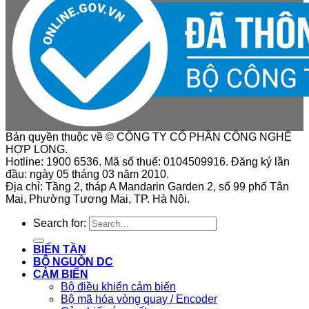
Bản quyền thuộc về © CÔNG TY CỔ PHẦN CÔNG NGHỆ
HỢP LONG.
Hotline: 1900 6536. Mã số thuế: 0104509916. Đăng ký lần
đầu: ngày 05 tháng 03 năm 2010.
Địa chỉ: Tầng 2, tháp A Mandarin Garden 2, số 99 phố Tân
Mai, Phường Tương Mai, TP. Hà Nội.
Search for:
BIẾN TẦN
BỘ NGUỒN DC
CẢM BIẾN
Bộ điều khiển cảm biến
Bộ mã hóa vòng quay / Encoder