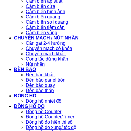
Cảm biến áp suất
Cảm biến cửa
Cảm biến hình ảnh
Cảm biến quang
Cảm biến sợi quang
Cảm biến tiệm cận
Cảm biến vùng
CHUYỂN MẠCH / NÚT NHẤN
Cần gạt 2-4 hướng
Chuyển mạch có khóa
Chuyển mạch khác
Công tắc dừng khẩn
Nút nhấn
ĐÈN BÁO
Đèn báo khác
Đèn báo panel tròn
Đèn báo quay
Đèn báo tháp
ĐỒNG HỒ
Đồng hồ nhiệt độ
ĐỒNG HỒ ĐO
Đồng hồ Counter
Đồng hồ Counter/Timer
Đồng hồ đo hiển thị số
Đồng hồ đo xung/ tốc độ