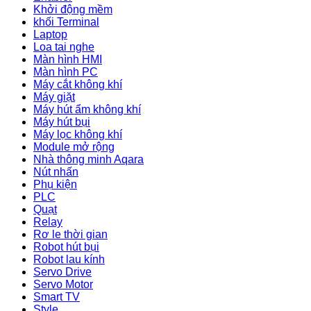
Khởi động mềm
khối Terminal
Laptop
Loa tai nghe
Màn hình HMI
Màn hình PC
Máy cắt không khí
Máy giặt
Máy hút ẩm không khí
Máy hút bụi
Máy lọc không khí
Module mở rộng
Nhà thông minh Aqara
Nút nhấn
Phụ kiện
PLC
Quạt
Relay
Rơ le thời gian
Robot hút bụi
Robot lau kính
Servo Drive
Servo Motor
Smart TV
Style