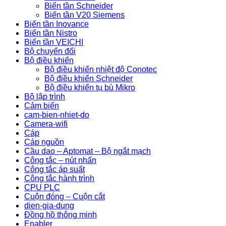
Biến tần Schneider
Biến tần V20 Siemens
Biến tần Inovance
Biến tần Nistro
Biến tần VEICHI
Bộ chuyển đổi
Bộ điều khiển
Bộ điều khiển nhiệt độ Conotec
Bộ điều khiển Schneider
Bộ điều khiển tụ bù Mikro
Bộ lập trình
Cảm biến
cam-bien-nhiet-do
Camera-wifi
Cáp
Cáp nguồn
Cầu dao – Aptomat – Bộ ngắt mạch
Công tắc – nút nhấn
Công tắc áp suất
Công tắc hành trình
CPU PLC
Cuộn đóng – Cuộn cắt
dien-gia-dung
Đồng hồ thông minh
Enabler