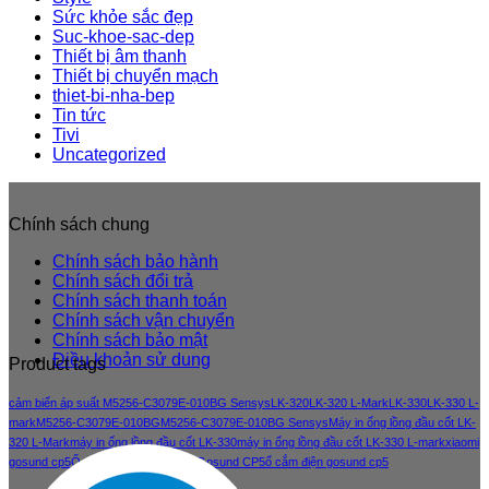
Sức khỏe sắc đẹp
Suc-khoe-sac-dep
Thiết bị âm thanh
Thiết bị chuyển mạch
thiet-bi-nha-bep
Tin tức
Tivi
Uncategorized
Chính sách chung
Chính sách bảo hành
Chính sách đổi trả
Chính sách thanh toán
Chính sách vận chuyển
Chính sách bảo mật
Điều khoản sử dung
Product tags
cảm biến áp suất M5256-C3079E-010BG Sensys
LK-320
LK-320 L-Mark
LK-330
LK-330 L-
mark
M5256-C3079E-010BG
M5256-C3079E-010BG Sensys
Máy in ống lồng đầu cốt LK-
320 L-Mark
máy in ống lồng đầu cốt LK-330
máy in ống lồng đầu cốt LK-330 L-mark
xiaomi
gosund cp5
Ổ cắm điện thông minh Gosund CP5
ổ cắm điện gosund cp5