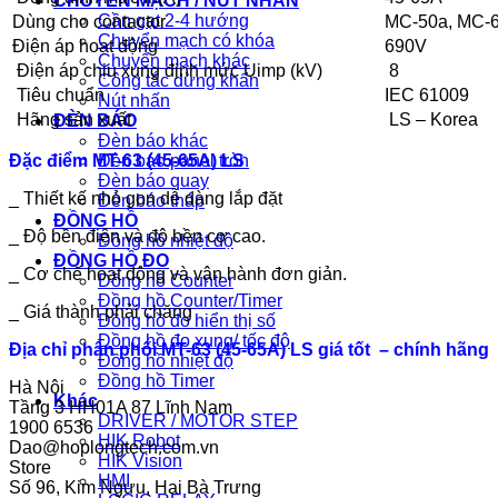
CHUYỂN MẠCH / NÚT NHẤN
Cần gạt 2-4 hướng
Dùng cho contactor
MC-50a, MC-
Chuyển mạch có khóa
Điện áp hoạt động
690V
Chuyển mạch khác
Điện áp chịu xung định mức Uimp (kV)
8
Công tắc dừng khẩn
Tiêu chuẩn
IEC 61009
Nút nhấn
Hãng sản xuất
LS – Korea
ĐÈN BÁO
Đèn báo khác
Đặc điểm MT-63 (45-65A) LS
Đèn báo panel tròn
Đèn báo quay
_ Thiết kế nhỏ gọn dễ dàng lắp đặt
Đèn báo tháp
ĐỒNG HỒ
_ Độ bền điện và độ bền cơ cao.
Đồng hồ nhiệt độ
ĐỒNG HỒ ĐO
_ Cơ chế hoạt động và vận hành đơn giản.
Đồng hồ Counter
Đồng hồ Counter/Timer
_ Giá thành phải chăng
Đồng hồ đo hiển thị số
Đồng hồ đo xung/ tốc độ
Địa chỉ phân phối MT-63 (45-65A) LS giá tốt – chính hãng
Đồng hồ nhiệt độ
Đồng hồ Timer
Hà Nội
Khác
Tầng 3 HH01A 87 Lĩnh Nam
DRIVER / MOTOR STEP
1900 6536
HIK Robot
Dao@hoplongtech.com.vn
HIK Vision
Store
HMI
Số 96, Kim Ngưu, Hai Bà Trưng