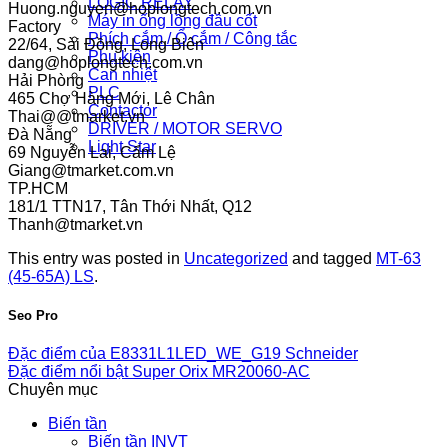
LOGIC RELAY
Huong.nguyen@hoplongtech.com.vn
Máy in ống lồng đầu cốt
Factory
Phích cắm / Ổ cắm / Công tắc
22/64, Sài Đồng, Long Biên
Phụ kiện
dang@hoplongtech.com.vn
Can nhiệt
Hải Phòng
PLC
465 Chợ Hàng Mới, Lê Chân
Contactor
Thai@@tmarket.vn
DRIVER / MOTOR SERVO
Đà Nẵng
Light Star
69 Nguyễn Lai, Cẩm Lệ
Giang@tmarket.com.vn
TP.HCM
181/1 TTN17, Tân Thới Nhất, Q12
Thanh@tmarket.vn
This entry was posted in
Uncategorized
and tagged
MT-63
(45-65A) LS
.
Seo Pro
Đặc điểm của E8331L1LED_WE_G19 Schneider
Đặc điểm nổi bật Super Orix MR20060-AC
Chuyên mục
Biến tần
Biến tần INVT