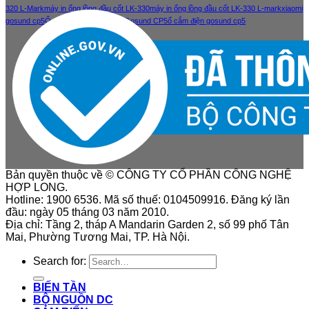
320 L-Mark
máy in ống lồng đầu cốt LK-330
máy in ống lồng đầu cốt LK-330 L-mark
xiaomi
gosund cp5
Ổ cắm điện thông minh Gosund CP5
ổ cắm điện gosund cp5
Bản quyền thuộc về © CÔNG TY CỔ PHẦN CÔNG NGHỆ
HỢP LONG.
Hotline: 1900 6536. Mã số thuế: 0104509916. Đăng ký lần
đầu: ngày 05 tháng 03 năm 2010.
Địa chỉ: Tầng 2, tháp A Mandarin Garden 2, số 99 phố Tân
Mai, Phường Tương Mai, TP. Hà Nội.
Search for:
BIẾN TẦN
BỘ NGUỒN DC