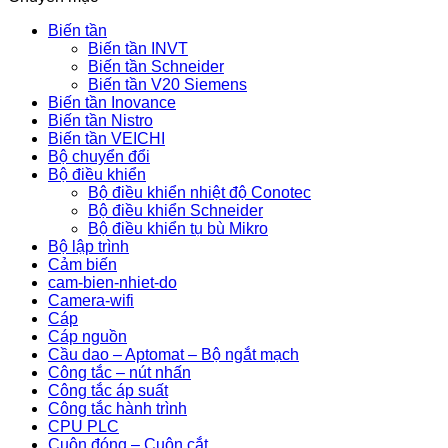
Biến tần
Biến tần INVT
Biến tần Schneider
Biến tần V20 Siemens
Biến tần Inovance
Biến tần Nistro
Biến tần VEICHI
Bộ chuyển đổi
Bộ điều khiển
Bộ điều khiển nhiệt độ Conotec
Bộ điều khiển Schneider
Bộ điều khiển tụ bù Mikro
Bộ lập trình
Cảm biến
cam-bien-nhiet-do
Camera-wifi
Cáp
Cáp nguồn
Cầu dao – Aptomat – Bộ ngắt mạch
Công tắc – nút nhấn
Công tắc áp suất
Công tắc hành trình
CPU PLC
Cuộn đóng – Cuộn cắt