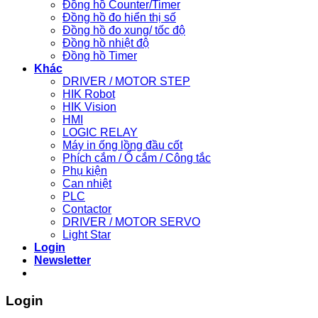
Đồng hồ Counter/Timer
Đồng hồ đo hiển thị số
Đồng hồ đo xung/ tốc độ
Đồng hồ nhiệt độ
Đồng hồ Timer
Khác
DRIVER / MOTOR STEP
HIK Robot
HIK Vision
HMI
LOGIC RELAY
Máy in ống lồng đầu cốt
Phích cắm / Ổ cắm / Công tắc
Phụ kiện
Can nhiệt
PLC
Contactor
DRIVER / MOTOR SERVO
Light Star
Login
Newsletter
Login