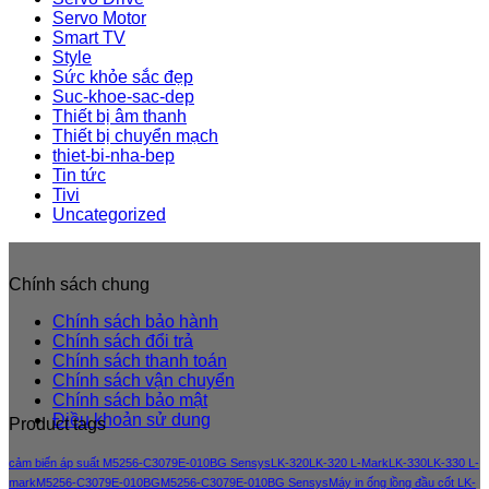
Servo Motor
Smart TV
Style
Sức khỏe sắc đẹp
Suc-khoe-sac-dep
Thiết bị âm thanh
Thiết bị chuyển mạch
thiet-bi-nha-bep
Tin tức
Tivi
Uncategorized
Chính sách chung
Chính sách bảo hành
Chính sách đổi trả
Chính sách thanh toán
Chính sách vận chuyển
Chính sách bảo mật
Điều khoản sử dung
Product tags
cảm biến áp suất M5256-C3079E-010BG Sensys
LK-320
LK-320 L-Mark
LK-330
LK-330 L-
mark
M5256-C3079E-010BG
M5256-C3079E-010BG Sensys
Máy in ống lồng đầu cốt LK-