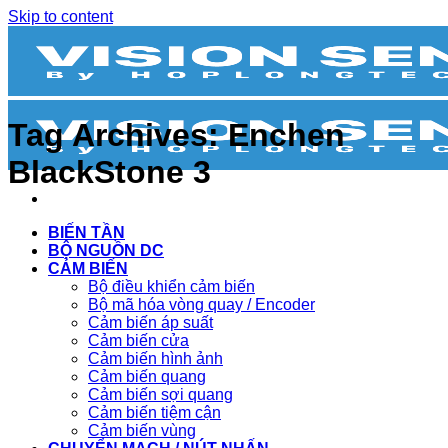
Skip to content
Tag Archives:
Enchen
BlackStone 3
BIẾN TẦN
BỘ NGUỒN DC
CẢM BIẾN
Bộ điều khiển cảm biến
Bộ mã hóa vòng quay / Encoder
Cảm biến áp suất
Cảm biến cửa
Cảm biến hình ảnh
Cảm biến quang
Cảm biến sợi quang
Cảm biến tiệm cận
Cảm biến vùng