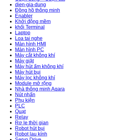
dien-gia-dung
Đồng hồ thông minh
Enabler
Khởi động mềm
khối Terminal
Laptop
Loa tai nghe
Màn hình HMI
Màn hình PC
Máy cắt không khí
Máy giặt
Máy hút ẩm không khí
Máy hút bụi
Máy lọc không khí
Module mở rộng
Nhà thông minh Aqara
Nút nhấn
Phụ kiện
PLC
Quạt
Relay
Rơ le thời gian
Robot hút bụi
Robot lau kính
Servo Drive