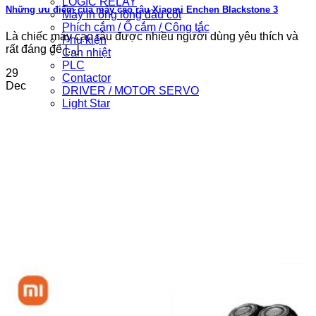
LOGIC RELAY
Những ưu điểm của máy cạo râu Xiaomi Enchen Blackstone 3
Máy in ống lồng đầu cốt
Phích cắm / Ổ cắm / Công tắc
Là chiếc máy cạo râu được nhiều người dùng yêu thích và
Phụ kiện
rất đáng để [...]
Can nhiệt
PLC
29
Contactor
Dec
DRIVER / MOTOR SERVO
Light Star