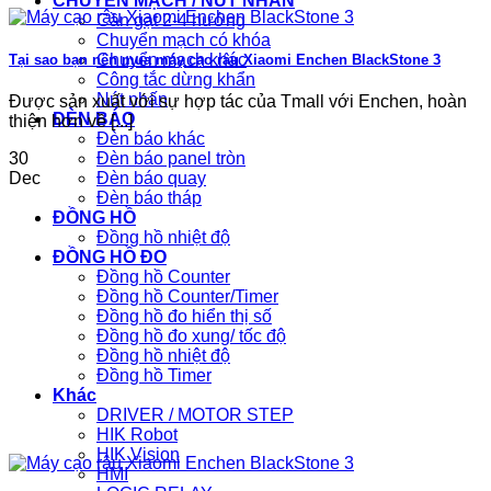
CHUYỂN MẠCH / NÚT NHẤN
Cần gạt 2-4 hướng
Chuyển mạch có khóa
Chuyển mạch khác
Tại sao bạn nên mua máy cạo râu Xiaomi Enchen BlackStone 3
Công tắc dừng khẩn
Nút nhấn
Được sản xuất với sự hợp tác của Tmall với Enchen, hoàn
ĐÈN BÁO
thiện hơn về [...]
Đèn báo khác
Đèn báo panel tròn
30
Đèn báo quay
Dec
Đèn báo tháp
ĐỒNG HỒ
Đồng hồ nhiệt độ
ĐỒNG HỒ ĐO
Đồng hồ Counter
Đồng hồ Counter/Timer
Đồng hồ đo hiển thị số
Đồng hồ đo xung/ tốc độ
Đồng hồ nhiệt độ
Đồng hồ Timer
Khác
DRIVER / MOTOR STEP
HIK Robot
HIK Vision
HMI