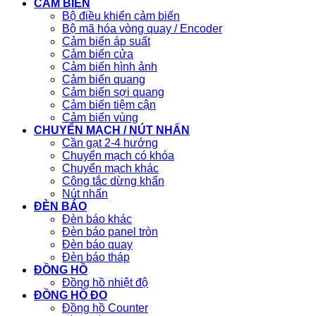
CẢM BIẾN
Bộ điều khiển cảm biến
Bộ mã hóa vòng quay / Encoder
Cảm biến áp suất
Cảm biến cửa
Cảm biến hình ảnh
Cảm biến quang
Cảm biến sợi quang
Cảm biến tiệm cận
Cảm biến vùng
CHUYỂN MẠCH / NÚT NHẤN
Cần gạt 2-4 hướng
Chuyển mạch có khóa
Chuyển mạch khác
Công tắc dừng khẩn
Nút nhấn
ĐÈN BÁO
Đèn báo khác
Đèn báo panel tròn
Đèn báo quay
Đèn báo tháp
ĐỒNG HỒ
Đồng hồ nhiệt độ
ĐỒNG HỒ ĐO
Đồng hồ Counter