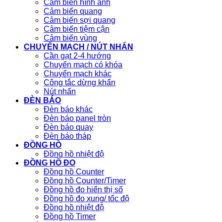
Cảm biến hình ảnh
Cảm biến quang
Cảm biến sợi quang
Cảm biến tiệm cận
Cảm biến vùng
CHUYỂN MẠCH / NÚT NHẤN
Cần gạt 2-4 hướng
Chuyển mạch có khóa
Chuyển mạch khác
Công tắc dừng khẩn
Nút nhấn
ĐÈN BÁO
Đèn báo khác
Đèn báo panel tròn
Đèn báo quay
Đèn báo tháp
ĐỒNG HỒ
Đồng hồ nhiệt độ
ĐỒNG HỒ ĐO
Đồng hồ Counter
Đồng hồ Counter/Timer
Đồng hồ đo hiển thị số
Đồng hồ đo xung/ tốc độ
Đồng hồ nhiệt độ
Đồng hồ Timer