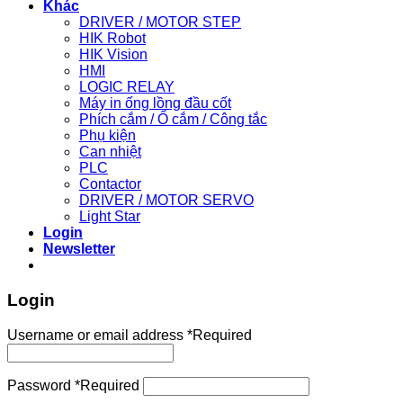
Khác
DRIVER / MOTOR STEP
HIK Robot
HIK Vision
HMI
LOGIC RELAY
Máy in ống lồng đầu cốt
Phích cắm / Ổ cắm / Công tắc
Phụ kiện
Can nhiệt
PLC
Contactor
DRIVER / MOTOR SERVO
Light Star
Login
Newsletter
Login
Username or email address
*
Required
Password
*
Required