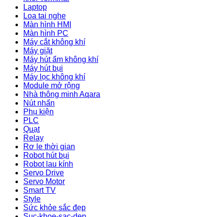
Laptop
Loa tai nghe
Màn hình HMI
Màn hình PC
Máy cắt không khí
Máy giặt
Máy hút ẩm không khí
Máy hút bụi
Máy lọc không khí
Module mở rộng
Nhà thông minh Aqara
Nút nhấn
Phụ kiện
PLC
Quạt
Relay
Rơ le thời gian
Robot hút bụi
Robot lau kính
Servo Drive
Servo Motor
Smart TV
Style
Sức khỏe sắc đẹp
Suc-khoe-sac-dep