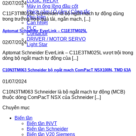
LOGIC RELAY
02/07/2024
Máy in ống lồng đầu cốt
Phích cắm / Ổ cắm / Công tắc
C11F3TM016L Schneider là bộ ngắt mạch tự động dùng
Phụ kiện
trong trường hợp quá tải, ngắn mạch, [...]
Can nhiệt
PLC
Aptomat Schneider EverLink – C11E3TM025L
Contactor
DRIVER / MOTOR SERVO
02/07/2024
Light Star
Aptomat Schneider EverLink – C11E3TM025L vượt trội trong
dòng bộ ngắt mạch tự động của [...]
C10N3TM063 Schneider bộ ngắt mạch ComPacT NSX100N, TMD 63A
01/07/2024
C10N3TM063 Schneider là bộ ngắt mạch tự động (MCB)
thuộc dòng ComPacT NSX của Schneider [...]
Chuyên mục
Biến tần
Biến tần INVT
Biến tần Schneider
Biến tần V20 Siemens