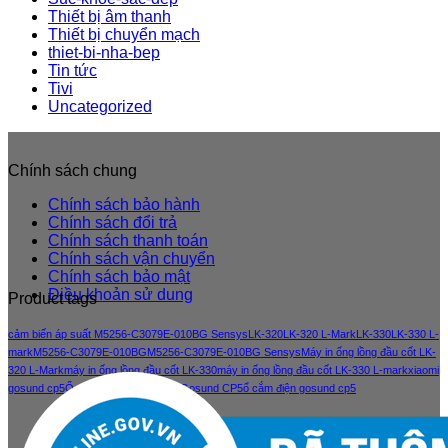
Thiết bị âm thanh
Thiết bị chuyển mạch
thiet-bi-nha-bep
Tin tức
Tivi
Uncategorized
Chính sách chung
Chính sách bảo hành
Chính sách đổi trả
Chính sách thanh toán
Chính sách vận chuyển
Chính sách bảo mật
Điều khoản sử dung
Product tags
cảm biến áp suất M5256-C3079E-010BG Sensys
LK-320
LK-320 L-Mark
LK-330
LK-330 L-
mark
M5256-C3079E-010BG
M5256-C3079E-010BG Sensys
Máy in ống lồng đầu cốt LK-
320 L-Mark
máy in ống lồng đầu cốt LK-330
máy in ống lồng đầu cốt LK-330 L-mark
xiaomi
gosund cp5
Ổ cắm điện thông minh Gosund CP5
ổ cắm điện gosund cp5