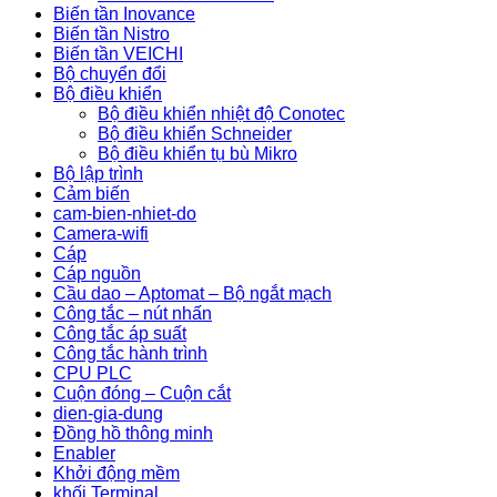
Biến tần Inovance
Biến tần Nistro
Biến tần VEICHI
Bộ chuyển đổi
Bộ điều khiển
Bộ điều khiển nhiệt độ Conotec
Bộ điều khiển Schneider
Bộ điều khiển tụ bù Mikro
Bộ lập trình
Cảm biến
cam-bien-nhiet-do
Camera-wifi
Cáp
Cáp nguồn
Cầu dao – Aptomat – Bộ ngắt mạch
Công tắc – nút nhấn
Công tắc áp suất
Công tắc hành trình
CPU PLC
Cuộn đóng – Cuộn cắt
dien-gia-dung
Đồng hồ thông minh
Enabler
Khởi động mềm
khối Terminal