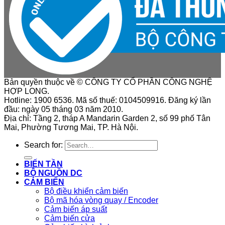
Bản quyền thuộc về © CÔNG TY CỔ PHẦN CÔNG NGHỆ
HỢP LONG.
Hotline: 1900 6536. Mã số thuế: 0104509916. Đăng ký lần
đầu: ngày 05 tháng 03 năm 2010.
Địa chỉ: Tầng 2, tháp A Mandarin Garden 2, số 99 phố Tân
Mai, Phường Tương Mai, TP. Hà Nội.
Search for:
BIẾN TẦN
BỘ NGUỒN DC
CẢM BIẾN
Bộ điều khiển cảm biến
Bộ mã hóa vòng quay / Encoder
Cảm biến áp suất
Cảm biến cửa