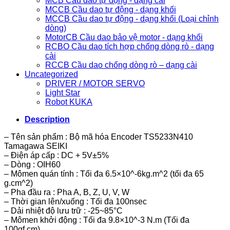
MCB Cầu dao tự động - dạng cài
MCCB Cầu dao tự động - dạng khối
MCCB Cầu dao tự động - dạng khối (Loại chỉnh
dòng)
MotorCB Cầu dao bảo vệ motor - dạng khối
RCBO Cầu dao tích hợp chống dòng rò - dạng
cài
RCCB Cầu dao chống dòng rò – dạng cài
Uncategorized
DRIVER / MOTOR SERVO
Light Star
Robot KUKA
Description
– Tên sản phẩm : Bộ mã hóa Encoder TS5233N410
Tamagawa SEIKI
– Điện áp cấp : DC + 5V±5%
– Dòng : OIH60
– Mômen quán tính : Tối đa 6.5×10^-6kg.m^2 (tối đa 65
g.cm^2)
– Pha đầu ra : Pha A, B, Z, U, V, W
– Thời gian lên/xuống : Tối đa 100nsec
– Dải nhiệt độ lưu trữ : -25~85°C
– Mômen khởi động : Tối đa 9.8×10^-3 N.m (Tối đa
100gf.cm)