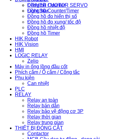
Đồng hồ Counter
DRIVER / MOTOR SERVO
Đồng hồ Counter/Timer
Light Star
Đồng hồ đo hiển thị số
Đồng hồ đo xung/ tốc độ
Đồng hồ nhiệt độ
Đồng hồ Timer
HIK Robot
HIK Vision
HMI
LOGIC RELAY
Zelio
Máy in ống lồng đầu cốt
Phích cắm / Ổ cắm / Công tắc
Phụ kiện
Can nhiệt
PLC
RELAY
Relay an toàn
Relay bán dẫn
Relay bảo vệ động cơ 3P
Relay thời gian
Relay trung gian
THIẾT BỊ ĐÓNG CẮT
Contactor