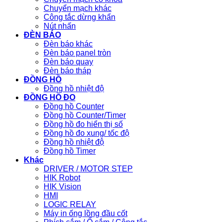
Chuyển mạch khác
Công tắc dừng khẩn
Nút nhấn
ĐÈN BÁO
Đèn báo khác
Đèn báo panel tròn
Đèn báo quay
Đèn báo tháp
ĐỒNG HỒ
Đồng hồ nhiệt độ
ĐỒNG HỒ ĐO
Đồng hồ Counter
Đồng hồ Counter/Timer
Đồng hồ đo hiển thị số
Đồng hồ đo xung/ tốc độ
Đồng hồ nhiệt độ
Đồng hồ Timer
Khác
DRIVER / MOTOR STEP
HIK Robot
HIK Vision
HMI
LOGIC RELAY
Máy in ống lồng đầu cốt