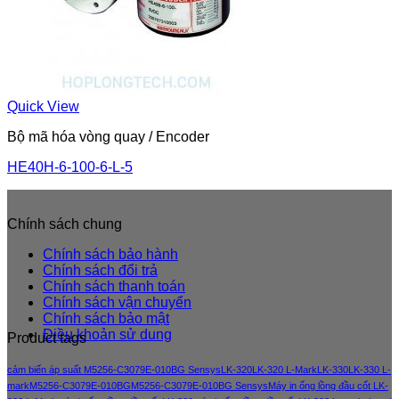
Quick View
Bộ mã hóa vòng quay / Encoder
HE40H-6-100-6-L-5
Chính sách chung
Chính sách bảo hành
Chính sách đổi trả
Chính sách thanh toán
Chính sách vận chuyển
Chính sách bảo mật
Điều khoản sử dung
Product tags
cảm biến áp suất M5256-C3079E-010BG Sensys
LK-320
LK-320 L-Mark
LK-330
LK-330 L-
mark
M5256-C3079E-010BG
M5256-C3079E-010BG Sensys
Máy in ống lồng đầu cốt LK-