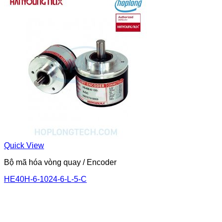
Quick View
Bộ mã hóa vòng quay / Encoder
HE40H-6-1024-6-L-5-C