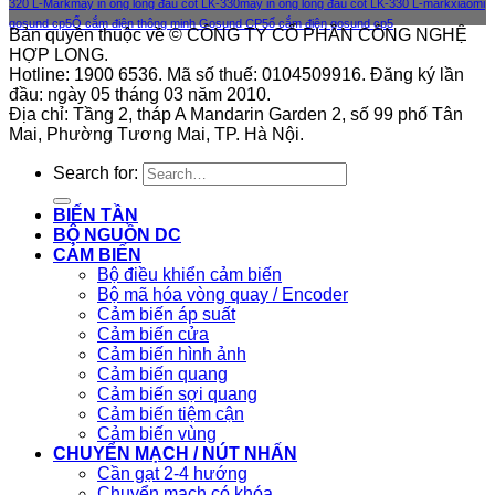
320 L-Mark
máy in ống lồng đầu cốt LK-330
máy in ống lồng đầu cốt LK-330 L-mark
xiaomi
gosund cp5
Ổ cắm điện thông minh Gosund CP5
ổ cắm điện gosund cp5
Bản quyền thuộc về © CÔNG TY CỔ PHẦN CÔNG NGHỆ
HỢP LONG.
Hotline: 1900 6536. Mã số thuế: 0104509916. Đăng ký lần
đầu: ngày 05 tháng 03 năm 2010.
Địa chỉ: Tầng 2, tháp A Mandarin Garden 2, số 99 phố Tân
Mai, Phường Tương Mai, TP. Hà Nội.
Search for:
BIẾN TẦN
BỘ NGUỒN DC
CẢM BIẾN
Bộ điều khiển cảm biến
Bộ mã hóa vòng quay / Encoder
Cảm biến áp suất
Cảm biến cửa
Cảm biến hình ảnh
Cảm biến quang
Cảm biến sợi quang
Cảm biến tiệm cận
Cảm biến vùng
CHUYỂN MẠCH / NÚT NHẤN
Cần gạt 2-4 hướng
Chuyển mạch có khóa