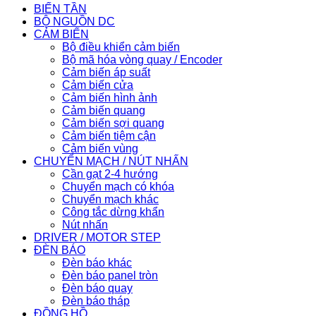
BIẾN TẦN
BỘ NGUỒN DC
CẢM BIẾN
Bộ điều khiển cảm biến
Bộ mã hóa vòng quay / Encoder
Cảm biến áp suất
Cảm biến cửa
Cảm biến hình ảnh
Cảm biến quang
Cảm biến sợi quang
Cảm biến tiệm cận
Cảm biến vùng
CHUYỂN MẠCH / NÚT NHẤN
Cần gạt 2-4 hướng
Chuyển mạch có khóa
Chuyển mạch khác
Công tắc dừng khẩn
Nút nhấn
DRIVER / MOTOR STEP
ĐÈN BÁO
Đèn báo khác
Đèn báo panel tròn
Đèn báo quay
Đèn báo tháp
ĐỒNG HỒ