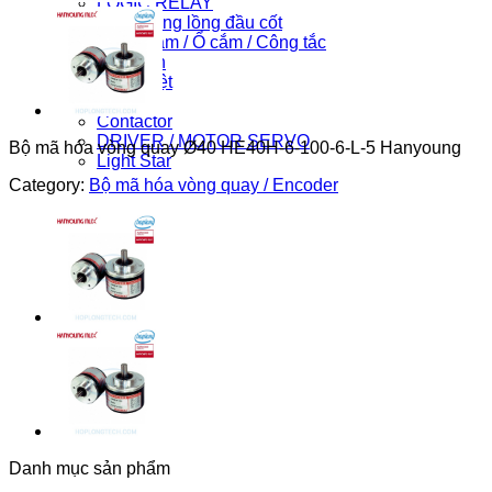
LOGIC RELAY
Máy in ống lồng đầu cốt
Phích cắm / Ổ cắm / Công tắc
Phụ kiện
Can nhiệt
PLC
Contactor
DRIVER / MOTOR SERVO
Bộ mã hóa vòng quay Ø40 HE40H-6-100-6-L-5 Hanyoung
Light Star
Category:
Bộ mã hóa vòng quay / Encoder
Danh mục sản phẩm