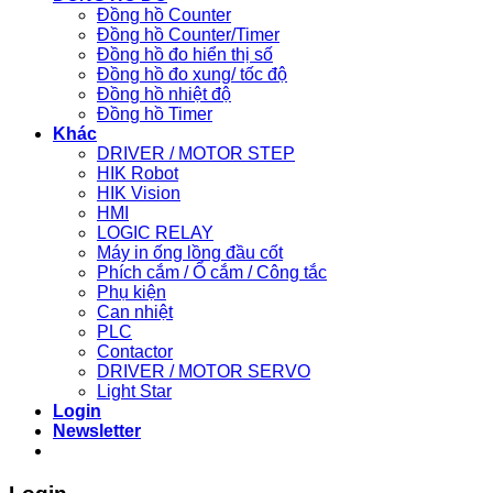
Đồng hồ Counter
Đồng hồ Counter/Timer
Đồng hồ đo hiển thị số
Đồng hồ đo xung/ tốc độ
Đồng hồ nhiệt độ
Đồng hồ Timer
Khác
DRIVER / MOTOR STEP
HIK Robot
HIK Vision
HMI
LOGIC RELAY
Máy in ống lồng đầu cốt
Phích cắm / Ổ cắm / Công tắc
Phụ kiện
Can nhiệt
PLC
Contactor
DRIVER / MOTOR SERVO
Light Star
Login
Newsletter