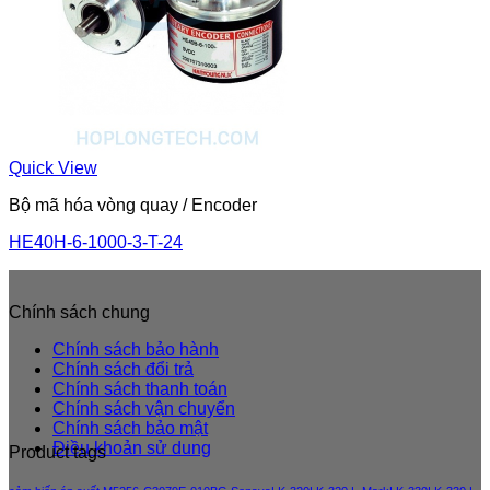
Quick View
Bộ mã hóa vòng quay / Encoder
HE40H-6-1000-3-T-24
Chính sách chung
Chính sách bảo hành
Chính sách đổi trả
Chính sách thanh toán
Chính sách vận chuyển
Chính sách bảo mật
Điều khoản sử dung
Product tags