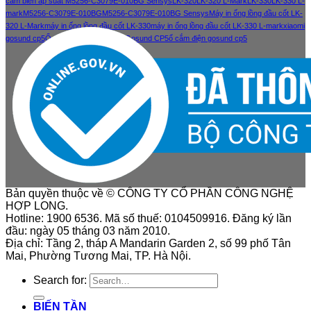
cảm biến áp suất M5256-C3079E-010BG Sensys
LK-320
LK-320 L-Mark
LK-330
LK-330 L-
mark
M5256-C3079E-010BG
M5256-C3079E-010BG Sensys
Máy in ống lồng đầu cốt LK-
320 L-Mark
máy in ống lồng đầu cốt LK-330
máy in ống lồng đầu cốt LK-330 L-mark
xiaomi
gosund cp5
Ổ cắm điện thông minh Gosund CP5
ổ cắm điện gosund cp5
Bản quyền thuộc về © CÔNG TY CỔ PHẦN CÔNG NGHỆ
HỢP LONG.
Hotline: 1900 6536. Mã số thuế: 0104509916. Đăng ký lần
đầu: ngày 05 tháng 03 năm 2010.
Địa chỉ: Tầng 2, tháp A Mandarin Garden 2, số 99 phố Tân
Mai, Phường Tương Mai, TP. Hà Nội.
Search for:
BIẾN TẦN