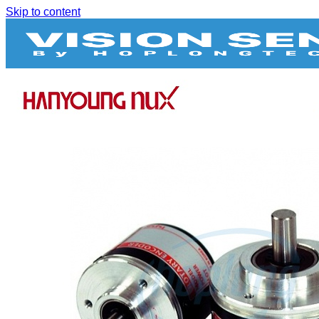
Skip to content
BIẾN TẦN
BỘ NGUỒN DC
CẢM BIẾN
Bộ điều khiển cảm biến
Bộ mã hóa vòng quay / Encoder
Cảm biến áp suất
Cảm biến cửa
Cảm biến hình ảnh
Cảm biến quang
Cảm biến sợi quang
Cảm biến tiệm cận
Cảm biến vùng