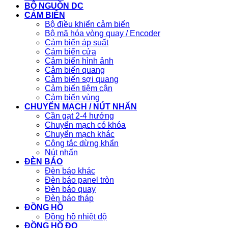
BỘ NGUỒN DC
CẢM BIẾN
Bộ điều khiển cảm biến
Bộ mã hóa vòng quay / Encoder
Cảm biến áp suất
Cảm biến cửa
Cảm biến hình ảnh
Cảm biến quang
Cảm biến sợi quang
Cảm biến tiệm cận
Cảm biến vùng
CHUYỂN MẠCH / NÚT NHẤN
Cần gạt 2-4 hướng
Chuyển mạch có khóa
Chuyển mạch khác
Công tắc dừng khẩn
Nút nhấn
ĐÈN BÁO
Đèn báo khác
Đèn báo panel tròn
Đèn báo quay
Đèn báo tháp
ĐỒNG HỒ
Đồng hồ nhiệt độ
ĐỒNG HỒ ĐO