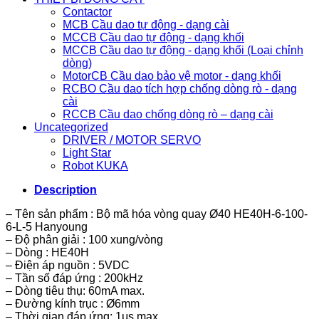
Contactor
MCB Cầu dao tự động - dạng cài
MCCB Cầu dao tự động - dạng khối
MCCB Cầu dao tự động - dạng khối (Loại chỉnh
dòng)
MotorCB Cầu dao bảo vệ motor - dạng khối
RCBO Cầu dao tích hợp chống dòng rò - dạng
cài
RCCB Cầu dao chống dòng rò – dạng cài
Uncategorized
DRIVER / MOTOR SERVO
Light Star
Robot KUKA
Description
– Tên sản phẩm : Bộ mã hóa vòng quay Ø40 HE40H-6-100-
6-L-5 Hanyoung
– Độ phân giải : 100 xung/vòng
– Dòng : HE40H
– Điện áp nguồn : 5VDC
– Tần số đáp ứng : 200kHz
– Dòng tiêu thụ: 60mA max.
– Đường kính trục : Ø6mm
– Thời gian đáp ứng: 1μs max.