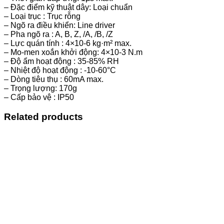
– Đặc điểm kỹ thuật dây: Loại chuẩn
– Loại trục : Trục rỗng
– Ngõ ra điều khiển: Line driver
– Pha ngõ ra : A, B, Z, /A, /B, /Z
– Lực quán tính : 4×10-6 kg·m² max.
– Mo-men xoắn khởi động: 4×10-3 N.m
– Độ ẩm hoạt động : 35-85% RH
– Nhiệt độ hoạt động : -10-60°C
– Dòng tiêu thụ : 60mA max.
– Trọng lượng: 170g
– Cấp bảo vệ : IP50
Related products