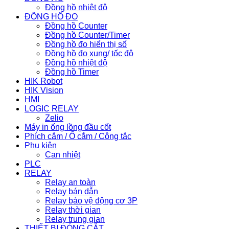
Đồng hồ nhiệt độ
ĐỒNG HỒ ĐO
Đồng hồ Counter
Đồng hồ Counter/Timer
Đồng hồ đo hiển thị số
Đồng hồ đo xung/ tốc độ
Đồng hồ nhiệt độ
Đồng hồ Timer
HIK Robot
HIK Vision
HMI
LOGIC RELAY
Zelio
Máy in ống lồng đầu cốt
Phích cắm / Ổ cắm / Công tắc
Phụ kiện
Can nhiệt
PLC
RELAY
Relay an toàn
Relay bán dẫn
Relay bảo vệ động cơ 3P
Relay thời gian
Relay trung gian
THIẾT BỊ ĐÓNG CẮT