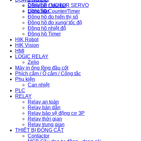
DRIVER / MOTOR SERVO
Đồng hồ Counter
Light Star
Đồng hồ Counter/Timer
Đồng hồ đo hiển thị số
Đồng hồ đo xung/ tốc độ
Đồng hồ nhiệt độ
Đồng hồ Timer
HIK Robot
HIK Vision
HMI
LOGIC RELAY
Zelio
Máy in ống lồng đầu cốt
Phích cắm / Ổ cắm / Công tắc
Phụ kiện
Can nhiệt
PLC
RELAY
Relay an toàn
Relay bán dẫn
Relay bảo vệ động cơ 3P
Relay thời gian
Relay trung gian
THIẾT BỊ ĐÓNG CẮT
Contactor