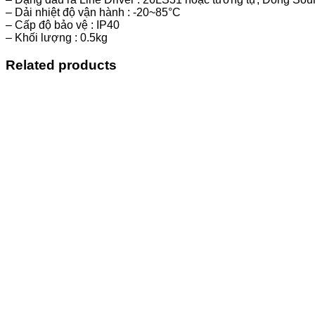
– Dải nhiệt độ vận hành : -20~85°C
– Cấp độ bảo vệ : IP40
– Khối lượng : 0.5kg
Related products