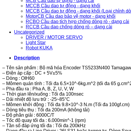
MCB Cầu dao tự động - dạng cài
MCCB Cầu dao tự động - dạng khối
MCCB Cầu dao tự động - dạng khối (Loại chỉnh d
MotorCB Cầu dao bảo vệ motor - dạng khối
RCBO Cầu dao tích hợp chống dòng rò - dạng cài
RCCB Cầu dao chống dòng rò – dạng cài
Uncategorized
DRIVER / MOTOR SERVO
Light Star
Robot KUKA
Description
– Tên sản phẩm : Bộ mã hóa Encoder TS5233N400 Tamagaw
– Điện áp cấp : DC + 5V±5%
– Dòng : OIH60
– Mômen quán tính : Tối đa 6.5×10^-6kg.m^2 (tối đa 65 g.cm^
– Pha đầu ra : Pha A, B, Z, U, V, W
– Thời gian lên/xuống : Tối đa 100nsec
– Dải nhiệt độ lưu trữ : -25~85°C
– Mômen khởi động : Tối đa 9.8×10^-3 N.m (Tối đa 100gf.cm)
– Dòng tiêu thụ : Tối đa 200mA (không tải)
– Độ phân giải : 6000C/T
– Tốc độ quay tối đa : 6.000min^-1 (rpm)
– Tần số đáp ứng tối đa : Tối đa 200kHz
– Dạng đầu ra Line Driver : 26LS31 hoặc tương tự, Dòng Sou