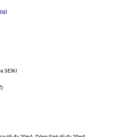
òng)
a SEIKI
2)
rce tối đa 20mA, Dòng Sink tối đa 20mA