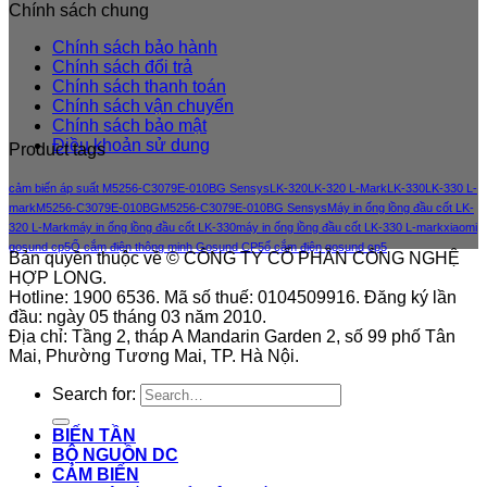
Chính sách chung
Chính sách bảo hành
Chính sách đổi trả
Chính sách thanh toán
Chính sách vận chuyển
Chính sách bảo mật
Điều khoản sử dung
Product tags
cảm biến áp suất M5256-C3079E-010BG Sensys
LK-320
LK-320 L-Mark
LK-330
LK-330 L-
mark
M5256-C3079E-010BG
M5256-C3079E-010BG Sensys
Máy in ống lồng đầu cốt LK-
320 L-Mark
máy in ống lồng đầu cốt LK-330
máy in ống lồng đầu cốt LK-330 L-mark
xiaomi
gosund cp5
Ổ cắm điện thông minh Gosund CP5
ổ cắm điện gosund cp5
Bản quyền thuộc về © CÔNG TY CỔ PHẦN CÔNG NGHỆ
HỢP LONG.
Hotline: 1900 6536. Mã số thuế: 0104509916. Đăng ký lần
đầu: ngày 05 tháng 03 năm 2010.
Địa chỉ: Tầng 2, tháp A Mandarin Garden 2, số 99 phố Tân
Mai, Phường Tương Mai, TP. Hà Nội.
Search for:
BIẾN TẦN
BỘ NGUỒN DC
CẢM BIẾN