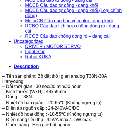
MCB Cầu dao tự động - dạng cài
MCCB Cầu dao tự động - dạng khối
MCCB Cầu dao tự động - dạng khối (Loại chỉnh
dòng)
MotorCB Cầu dao bảo vệ motor - dạng khối
RCBO Cầu dao tích hợp chống dòng rò - dạng
cài
RCCB Cầu dao chống dòng rò – dạng cài
Uncategorized
DRIVER / MOTOR SERVO
Light Star
Robot KUKA
Description
– Tên sản phẩm: Bộ đặt thời gian analog T38N-30A
Hanyoung
– Dải thời gian : 30 sec/30 min/30 hour
– Kích thước (WxH) : 48x59mm
– Dòng : T38N
– Nhiệt độ bảo quản : -20-65℃ (Không ngưng tụ)
– Điện áp nguồn cấp : 24-240VAC/DC
– Nhiệt độ hoạt động : -10-55℃ (Không ngưng tụ)
– Điện năng tiêu thụ : 4.5VA max./1.5W max.
– Chức năng : Hẹn giờ bật nguồn