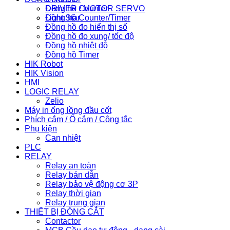
Đồng hồ Counter
DRIVER / MOTOR SERVO
Đồng hồ Counter/Timer
Light Star
Đồng hồ đo hiển thị số
Đồng hồ đo xung/ tốc độ
Đồng hồ nhiệt độ
Đồng hồ Timer
HIK Robot
HIK Vision
HMI
LOGIC RELAY
Zelio
Máy in ống lồng đầu cốt
Phích cắm / Ổ cắm / Công tắc
Phụ kiện
Can nhiệt
PLC
RELAY
Relay an toàn
Relay bán dẫn
Relay bảo vệ động cơ 3P
Relay thời gian
Relay trung gian
THIẾT BỊ ĐÓNG CẮT
Contactor