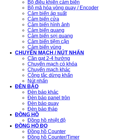
Bộ điều khiển cảm biến
Bộ mã hóa vòng quay / Encoder
Cảm biến áp suất
Cảm biến cửa
Cảm biến hình ảnh
Cảm biến quang
Cảm biến sợi quang
Cảm biến tiệm cận
Cảm biến vùng
CHUYỂN MẠCH / NÚT NHẤN
Cần gạt 2-4 hướng
Chuyển mạch có khóa
Chuyển mạch khác
Công tắc dừng khẩn
Nút nhấn
ĐÈN BÁO
Đèn báo khác
Đèn báo panel tròn
Đèn báo quay
Đèn báo tháp
ĐỒNG HỒ
Đồng hồ nhiệt độ
ĐỒNG HỒ ĐO
Đồng hồ Counter
Đồng hồ Counter/Timer