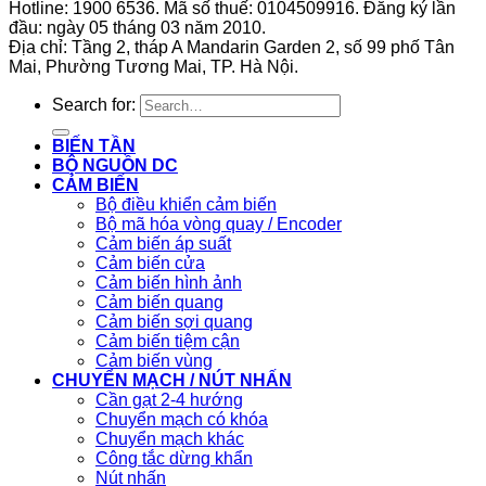
Hotline: 1900 6536. Mã số thuế: 0104509916. Đăng ký lần
đầu: ngày 05 tháng 03 năm 2010.
Địa chỉ: Tầng 2, tháp A Mandarin Garden 2, số 99 phố Tân
Mai, Phường Tương Mai, TP. Hà Nội.
Search for:
BIẾN TẦN
BỘ NGUỒN DC
CẢM BIẾN
Bộ điều khiển cảm biến
Bộ mã hóa vòng quay / Encoder
Cảm biến áp suất
Cảm biến cửa
Cảm biến hình ảnh
Cảm biến quang
Cảm biến sợi quang
Cảm biến tiệm cận
Cảm biến vùng
CHUYỂN MẠCH / NÚT NHẤN
Cần gạt 2-4 hướng
Chuyển mạch có khóa
Chuyển mạch khác
Công tắc dừng khẩn
Nút nhấn