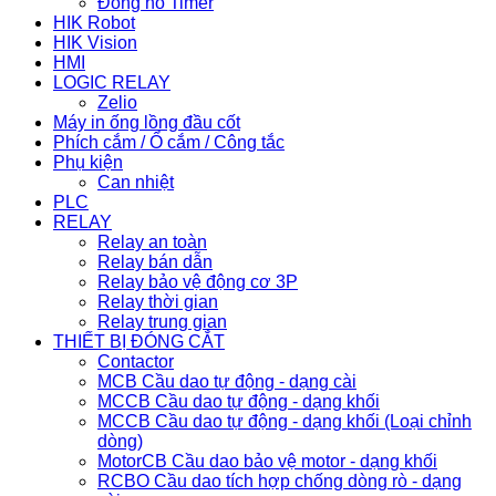
Đồng hồ Timer
HIK Robot
HIK Vision
HMI
LOGIC RELAY
Zelio
Máy in ống lồng đầu cốt
Phích cắm / Ổ cắm / Công tắc
Phụ kiện
Can nhiệt
PLC
RELAY
Relay an toàn
Relay bán dẫn
Relay bảo vệ động cơ 3P
Relay thời gian
Relay trung gian
THIẾT BỊ ĐÓNG CẮT
Contactor
MCB Cầu dao tự động - dạng cài
MCCB Cầu dao tự động - dạng khối
MCCB Cầu dao tự động - dạng khối (Loại chỉnh
dòng)
MotorCB Cầu dao bảo vệ motor - dạng khối
RCBO Cầu dao tích hợp chống dòng rò - dạng