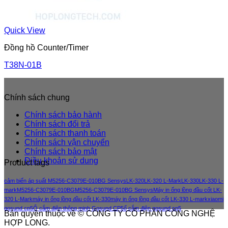
Quick View
Đồng hồ Counter/Timer
T38N-01B
Chính sách chung
Chính sách bảo hành
Chính sách đổi trả
Chính sách thanh toán
Chính sách vận chuyển
Chính sách bảo mật
Điều khoản sử dung
Product tags
cảm biến áp suất M5256-C3079E-010BG Sensys
LK-320
LK-320 L-Mark
LK-330
LK-330 L-
mark
M5256-C3079E-010BG
M5256-C3079E-010BG Sensys
Máy in ống lồng đầu cốt LK-
320 L-Mark
máy in ống lồng đầu cốt LK-330
máy in ống lồng đầu cốt LK-330 L-mark
xiaomi
gosund cp5
Ổ cắm điện thông minh Gosund CP5
ổ cắm điện gosund cp5
Bản quyền thuộc về © CÔNG TY CỔ PHẦN CÔNG NGHỆ
HỢP LONG.