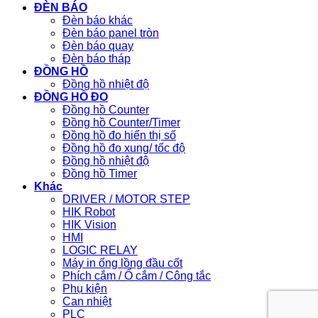
ĐÈN BÁO
Đèn báo khác
Đèn báo panel tròn
Đèn báo quay
Đèn báo tháp
ĐỒNG HỒ
Đồng hồ nhiệt độ
ĐỒNG HỒ ĐO
Đồng hồ Counter
Đồng hồ Counter/Timer
Đồng hồ đo hiển thị số
Đồng hồ đo xung/ tốc độ
Đồng hồ nhiệt độ
Đồng hồ Timer
Khác
DRIVER / MOTOR STEP
HIK Robot
HIK Vision
HMI
LOGIC RELAY
Máy in ống lồng đầu cốt
Phích cắm / Ổ cắm / Công tắc
Phụ kiện
Can nhiệt
PLC