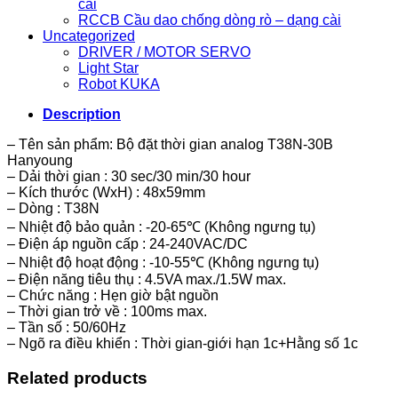
cài
RCCB Cầu dao chống dòng rò – dạng cài
Uncategorized
DRIVER / MOTOR SERVO
Light Star
Robot KUKA
Description
– Tên sản phẩm: Bộ đặt thời gian analog T38N-30B
Hanyoung
– Dải thời gian : 30 sec/30 min/30 hour
– Kích thước (WxH) : 48x59mm
– Dòng : T38N
– Nhiệt độ bảo quản : -20-65℃ (Không ngưng tụ)
– Điện áp nguồn cấp : 24-240VAC/DC
– Nhiệt độ hoạt động : -10-55℃ (Không ngưng tụ)
– Điện năng tiêu thụ : 4.5VA max./1.5W max.
– Chức năng : Hẹn giờ bật nguồn
– Thời gian trở về : 100ms max.
– Tần số : 50/60Hz
– Ngõ ra điều khiển : Thời gian-giới hạn 1c+Hằng số 1c
Related products