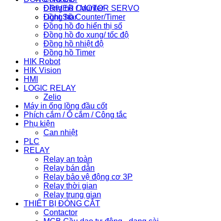
Đồng hồ Counter
DRIVER / MOTOR SERVO
Đồng hồ Counter/Timer
Light Star
Đồng hồ đo hiển thị số
Đồng hồ đo xung/ tốc độ
Đồng hồ nhiệt độ
Đồng hồ Timer
HIK Robot
HIK Vision
HMI
LOGIC RELAY
Zelio
Máy in ống lồng đầu cốt
Phích cắm / Ổ cắm / Công tắc
Phụ kiện
Can nhiệt
PLC
RELAY
Relay an toàn
Relay bán dẫn
Relay bảo vệ động cơ 3P
Relay thời gian
Relay trung gian
THIẾT BỊ ĐÓNG CẮT
Contactor