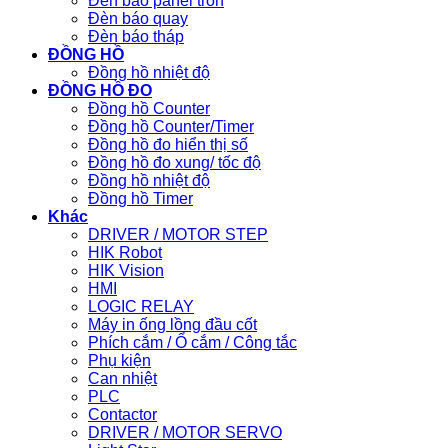
Đèn báo panel tròn
Đèn báo quay
Đèn báo tháp
ĐỒNG HỒ
Đồng hồ nhiệt độ
ĐỒNG HỒ ĐO
Đồng hồ Counter
Đồng hồ Counter/Timer
Đồng hồ đo hiển thị số
Đồng hồ đo xung/ tốc độ
Đồng hồ nhiệt độ
Đồng hồ Timer
Khác
DRIVER / MOTOR STEP
HIK Robot
HIK Vision
HMI
LOGIC RELAY
Máy in ống lồng đầu cốt
Phích cắm / Ổ cắm / Công tắc
Phụ kiện
Can nhiệt
PLC
Contactor
DRIVER / MOTOR SERVO