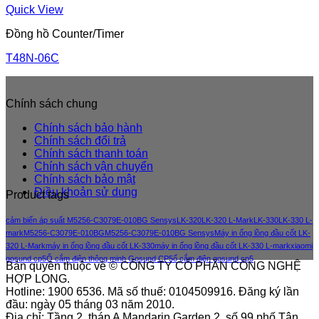
Quick View
Đồng hồ Counter/Timer
T48N-06C
Chính sách chung
Chính sách bảo hành
Chính sách đổi trả
Chính sách thanh toán
Chính sách vận chuyển
Chính sách bảo mật
Điều khoản sử dung
Product tags
cảm biến áp suất M5256-C3079E-010BG Sensys
LK-320
LK-320 L-Mark
LK-330
LK-330 L-
mark
M5256-C3079E-010BG
M5256-C3079E-010BG Sensys
Máy in ống lồng đầu cốt LK-
320 L-Mark
máy in ống lồng đầu cốt LK-330
máy in ống lồng đầu cốt LK-330 L-mark
xiaomi
gosund cp5
Ổ cắm điện thông minh Gosund CP5
ổ cắm điện gosund cp5
Bản quyền thuộc về © CÔNG TY CỔ PHẦN CÔNG NGHỆ
HỢP LONG.
Hotline: 1900 6536. Mã số thuế: 0104509916. Đăng ký lần
đầu: ngày 05 tháng 03 năm 2010.
Địa chỉ: Tầng 2, tháp A Mandarin Garden 2, số 99 phố Tân