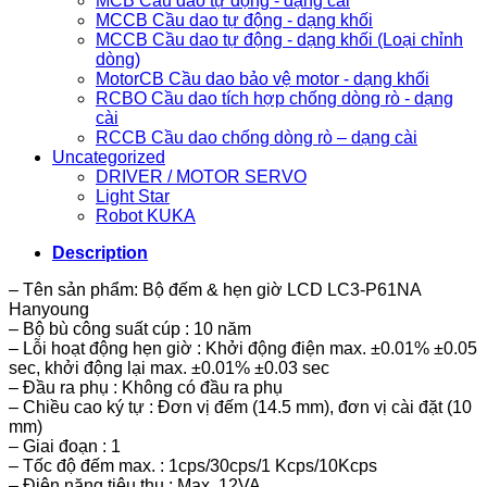
MCB Cầu dao tự động - dạng cài
MCCB Cầu dao tự động - dạng khối
MCCB Cầu dao tự động - dạng khối (Loại chỉnh
dòng)
MotorCB Cầu dao bảo vệ motor - dạng khối
RCBO Cầu dao tích hợp chống dòng rò - dạng
cài
RCCB Cầu dao chống dòng rò – dạng cài
Uncategorized
DRIVER / MOTOR SERVO
Light Star
Robot KUKA
Description
– Tên sản phẩm: Bộ đếm & hẹn giờ LCD LC3-P61NA
Hanyoung
– Bộ bù công suất cúp : 10 năm
– Lỗi hoạt động hẹn giờ : Khởi động điện max. ±0.01% ±0.05
sec, khởi động lại max. ±0.01% ±0.03 sec
– Đầu ra phụ : Không có đầu ra phụ
– Chiều cao ký tự : Đơn vị đếm (14.5 mm), đơn vị cài đặt (10
mm)
– Giai đoạn : 1
– Tốc độ đếm max. : 1cps/30cps/1 Kcps/10Kcps
– Điện năng tiêu thụ : Max. 12VA