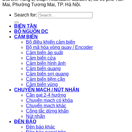
Mai, Phường Tương Mai, TP. Hà Nội.
Search for:
BIẾN TẦN
BỘ NGUỒN DC
CẢM BIẾN
Bộ điều khiển cảm biến
Bộ mã hóa vòng quay / Encoder
Cảm biến áp suất
Cảm biến cửa
Cảm biến hình ảnh
Cảm biến quang
Cảm biến sợi quang
Cảm biến tiệm cận
Cảm biến vùng
CHUYỂN MẠCH / NÚT NHẤN
Cần gạt 2-4 hướng
Chuyển mạch có khóa
Chuyển mạch khác
Công tắc dừng khẩn
Nút nhấn
ĐÈN BÁO
Đèn báo khác