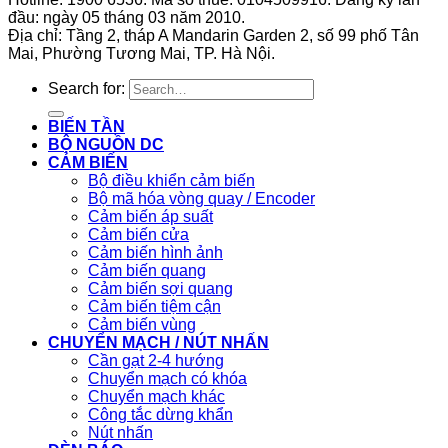
đầu: ngày 05 tháng 03 năm 2010.
Địa chỉ: Tầng 2, tháp A Mandarin Garden 2, số 99 phố Tân
Mai, Phường Tương Mai, TP. Hà Nội.
Search for:
BIẾN TẦN
BỘ NGUỒN DC
CẢM BIẾN
Bộ điều khiển cảm biến
Bộ mã hóa vòng quay / Encoder
Cảm biến áp suất
Cảm biến cửa
Cảm biến hình ảnh
Cảm biến quang
Cảm biến sợi quang
Cảm biến tiệm cận
Cảm biến vùng
CHUYỂN MẠCH / NÚT NHẤN
Cần gạt 2-4 hướng
Chuyển mạch có khóa
Chuyển mạch khác
Công tắc dừng khẩn
Nút nhấn