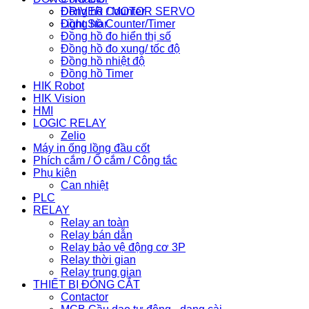
Đồng hồ Counter
DRIVER / MOTOR SERVO
Đồng hồ Counter/Timer
Light Star
Đồng hồ đo hiển thị số
Đồng hồ đo xung/ tốc độ
Đồng hồ nhiệt độ
Đồng hồ Timer
HIK Robot
HIK Vision
HMI
LOGIC RELAY
Zelio
Máy in ống lồng đầu cốt
Phích cắm / Ổ cắm / Công tắc
Phụ kiện
Can nhiệt
PLC
RELAY
Relay an toàn
Relay bán dẫn
Relay bảo vệ động cơ 3P
Relay thời gian
Relay trung gian
THIẾT BỊ ĐÓNG CẮT
Contactor