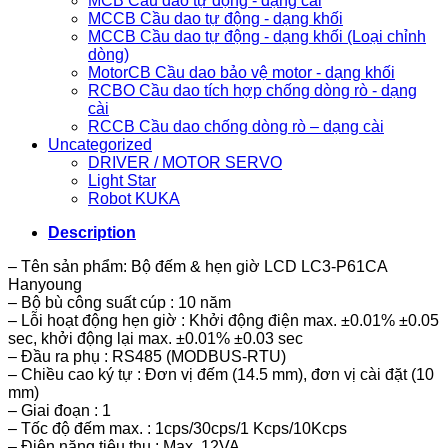
MCB Cầu dao tự động - dạng cài
MCCB Cầu dao tự động - dạng khối
MCCB Cầu dao tự động - dạng khối (Loại chỉnh
dòng)
MotorCB Cầu dao bảo vệ motor - dạng khối
RCBO Cầu dao tích hợp chống dòng rò - dạng
cài
RCCB Cầu dao chống dòng rò – dạng cài
Uncategorized
DRIVER / MOTOR SERVO
Light Star
Robot KUKA
Description
– Tên sản phẩm: Bộ đếm & hẹn giờ LCD LC3-P61CA
Hanyoung
– Bộ bù công suất cúp : 10 năm
– Lỗi hoạt động hẹn giờ : Khởi động điện max. ±0.01% ±0.05
sec, khởi động lại max. ±0.01% ±0.03 sec
– Đầu ra phụ : RS485 (MODBUS-RTU)
– Chiều cao ký tự : Đơn vị đếm (14.5 mm), đơn vị cài đặt (10
mm)
– Giai đoạn : 1
– Tốc độ đếm max. : 1cps/30cps/1 Kcps/10Kcps
– Điện năng tiêu thụ : Max. 12VA