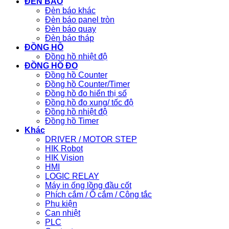
ĐÈN BÁO
Đèn báo khác
Đèn báo panel tròn
Đèn báo quay
Đèn báo tháp
ĐỒNG HỒ
Đồng hồ nhiệt độ
ĐỒNG HỒ ĐO
Đồng hồ Counter
Đồng hồ Counter/Timer
Đồng hồ đo hiển thị số
Đồng hồ đo xung/ tốc độ
Đồng hồ nhiệt độ
Đồng hồ Timer
Khác
DRIVER / MOTOR STEP
HIK Robot
HIK Vision
HMI
LOGIC RELAY
Máy in ống lồng đầu cốt
Phích cắm / Ổ cắm / Công tắc
Phụ kiện
Can nhiệt
PLC