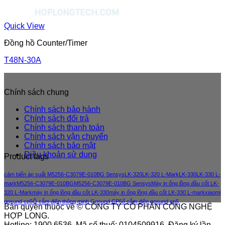
Quick View
Đồng hồ Counter/Timer
T48N-30A
Chính sách chung
Chính sách bảo hành
Chính sách đổi trả
Chính sách thanh toán
Chính sách vận chuyển
Chính sách bảo mật
Điều khoản sử dung
Product tags
cảm biến áp suất M5256-C3079E-010BG Sensys
LK-320
LK-320 L-Mark
LK-330
LK-330 L-
mark
M5256-C3079E-010BG
M5256-C3079E-010BG Sensys
Máy in ống lồng đầu cốt LK-
320 L-Mark
máy in ống lồng đầu cốt LK-330
máy in ống lồng đầu cốt LK-330 L-mark
xiaomi
gosund cp5
Ổ cắm điện thông minh Gosund CP5
ổ cắm điện gosund cp5
Bản quyền thuộc về © CÔNG TY CỔ PHẦN CÔNG NGHỆ
HỢP LONG.
Hotline: 1900 6536. Mã số thuế: 0104509916. Đăng ký lần