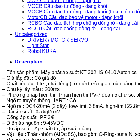
MCB Cầu dao tự động - dạng cài
MCCB Cầu dao tự động - dạng khối
MCCB Cầu dao tự động - dạng khối (Loại chỉnh d
MotorCB Cầu dao bảo vệ motor - dạng khối
RCBO Cầu dao tích hợp chống dòng rò - dạng cài
RCCB Cầu dao chống dòng rò – dạng cài
Uncategorized
DRIVER / MOTOR SERVO
Light Star
Robot KUKA
Description
– Tên sản phẩm: Máy phát áp suất KT-302HS-0410 Autonics
– Giá lắp đặt : Có giá đỡ
– Chất liệu đo : Hơi, chất lỏng (trừ môi trường ăn mòn bằng t
– Chu kỳ lấy mẫu : 200ms
– Phương pháp hiển thị : Phần hiển thị PV-7 đoạn 5 chữ số, p
– Ngõ ra truyền thông HART : Có
– Ngõ ra : DC4-20mA (2 dây); low-limit 3.8mA, high-limit 22.8
– Dải áp suất : 0-7kgf/cm2
– Cổng áp suất : PF 3/8
– Điện áp nguồn : 9-45VDC
– Đo áp suất : Áp suất dư, áp suất màng
– Vật liệu : Thân-nhôm (AlDc.8S), bao gồm O-Ring-buna N, sơ 
– Độ ẩm môi trường : 0-85% RH