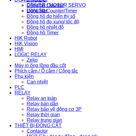
DRIVER / MOTOR SERVO
Đồng hồ Counter
Light Star
Đồng hồ Counter/Timer
Đồng hồ đo hiển thị số
Đồng hồ đo xung/ tốc độ
Đồng hồ nhiệt độ
Đồng hồ Timer
HIK Robot
HIK Vision
HMI
LOGIC RELAY
Zelio
Máy in ống lồng đầu cốt
Phích cắm / Ổ cắm / Công tắc
Phụ kiện
Can nhiệt
PLC
RELAY
Relay an toàn
Relay bán dẫn
Relay bảo vệ động cơ 3P
Relay thời gian
Relay trung gian
THIẾT BỊ ĐÓNG CẮT
Contactor