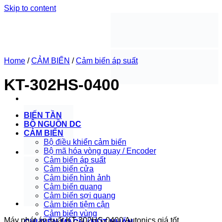
Skip to content
Home
/
CẢM BIẾN
/
Cảm biến áp suất
KT-302HS-0400
BIẾN TẦN
BỘ NGUỒN DC
CẢM BIẾN
Bộ điều khiển cảm biến
Bộ mã hóa vòng quay / Encoder
Cảm biến áp suất
Cảm biến cửa
Cảm biến hình ảnh
Cảm biến quang
Cảm biến sợi quang
Cảm biến tiệm cận
Cảm biến vùng
Máy phát áp suất KT-302HS-0400 Autonics giá tốt