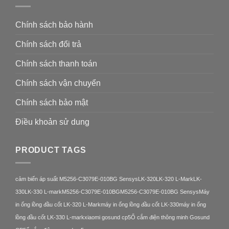
Chính sách bảo hành
Chính sách đổi trả
Chính sách thanh toán
Chính sách vận chuyển
Chính sách bảo mật
Điều khoản sử dung
PRODUCT TAGS
cảm biến áp suất M5256-C3079E-010BG Sensys
LK-320
LK-320 L-Mark
LK-
330
LK-330 L-mark
M5256-C3079E-010BG
M5256-C3079E-010BG Sensys
Máy
in ống lồng đầu cốt LK-320 L-Mark
máy in ống lồng đầu cốt LK-330
máy in ống
lồng đầu cốt LK-330 L-mark
xiaomi gosund cp5
Ổ cắm điện thông minh Gosund