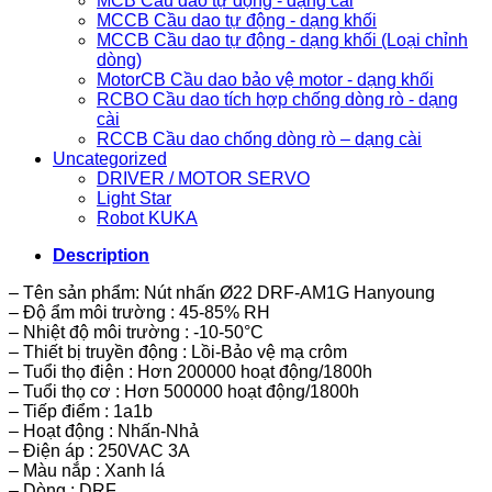
MCB Cầu dao tự động - dạng cài
MCCB Cầu dao tự động - dạng khối
MCCB Cầu dao tự động - dạng khối (Loại chỉnh
dòng)
MotorCB Cầu dao bảo vệ motor - dạng khối
RCBO Cầu dao tích hợp chống dòng rò - dạng
cài
RCCB Cầu dao chống dòng rò – dạng cài
Uncategorized
DRIVER / MOTOR SERVO
Light Star
Robot KUKA
Description
– Tên sản phẩm: Nút nhấn Ø22 DRF-AM1G Hanyoung
– Độ ẩm môi trường : 45-85% RH
– Nhiệt độ môi trường : -10-50°C
– Thiết bị truyền động : Lồi-Bảo vệ mạ crôm
– Tuổi thọ điện : Hơn 200000 hoạt động/1800h
– Tuổi thọ cơ : Hơn 500000 hoạt động/1800h
– Tiếp điểm : 1a1b
– Hoạt động : Nhấn-Nhả
– Điện áp : 250VAC 3A
– Màu nắp : Xanh lá
– Dòng : DRF