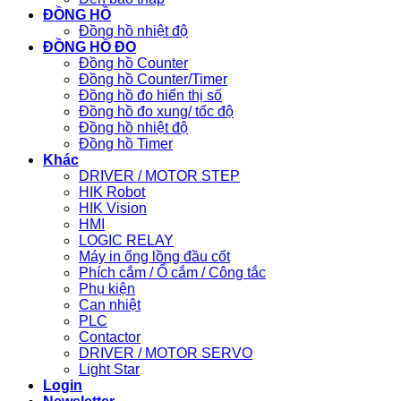
ĐỒNG HỒ
Đồng hồ nhiệt độ
ĐỒNG HỒ ĐO
Đồng hồ Counter
Đồng hồ Counter/Timer
Đồng hồ đo hiển thị số
Đồng hồ đo xung/ tốc độ
Đồng hồ nhiệt độ
Đồng hồ Timer
Khác
DRIVER / MOTOR STEP
HIK Robot
HIK Vision
HMI
LOGIC RELAY
Máy in ống lồng đầu cốt
Phích cắm / Ổ cắm / Công tắc
Phụ kiện
Can nhiệt
PLC
Contactor
DRIVER / MOTOR SERVO
Light Star
Login