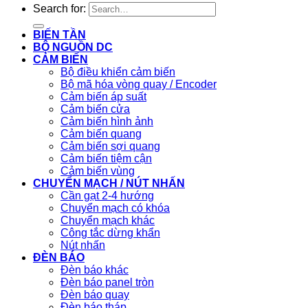
Search for:
BIẾN TẦN
BỘ NGUỒN DC
CẢM BIẾN
Bộ điều khiển cảm biến
Bộ mã hóa vòng quay / Encoder
Cảm biến áp suất
Cảm biến cửa
Cảm biến hình ảnh
Cảm biến quang
Cảm biến sợi quang
Cảm biến tiệm cận
Cảm biến vùng
CHUYỂN MẠCH / NÚT NHẤN
Cần gạt 2-4 hướng
Chuyển mạch có khóa
Chuyển mạch khác
Công tắc dừng khẩn
Nút nhấn
ĐÈN BÁO
Đèn báo khác
Đèn báo panel tròn
Đèn báo quay
Đèn báo tháp