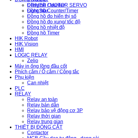
Đồng hồ Counter
DRIVER / MOTOR SERVO
Đồng hồ Counter/Timer
Light Star
Đồng hồ đo hiển thị số
Đồng hồ đo xung/ tốc độ
Đồng hồ nhiệt độ
Đồng hồ Timer
HIK Robot
HIK Vision
HMI
LOGIC RELAY
Zelio
Máy in ống lồng đầu cốt
Phích cắm / Ổ cắm / Công tắc
Phụ kiện
Can nhiệt
PLC
RELAY
Relay an toàn
Relay bán dẫn
Relay bảo vệ động cơ 3P
Relay thời gian
Relay trung gian
THIẾT BỊ ĐÓNG CẮT
Contactor