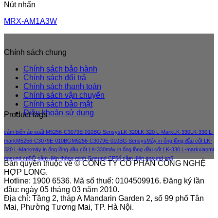
Nút nhấn
MRX-AM1A3W
Chính sách chung
Chính sách bảo hành
Chính sách đổi trả
Chính sách thanh toán
Chính sách vận chuyển
Chính sách bảo mật
Điều khoản sử dung
Product tags
cảm biến áp suất M5256-C3079E-010BG Sensys
LK-320
LK-320 L-Mark
LK-330
LK-330 L-
mark
M5256-C3079E-010BG
M5256-C3079E-010BG Sensys
Máy in ống lồng đầu cốt LK-
320 L-Mark
máy in ống lồng đầu cốt LK-330
máy in ống lồng đầu cốt LK-330 L-mark
xiaomi
gosund cp5
Ổ cắm điện thông minh Gosund CP5
ổ cắm điện gosund cp5
Bản quyền thuộc về © CÔNG TY CỔ PHẦN CÔNG NGHỆ
HỢP LONG.
Hotline: 1900 6536. Mã số thuế: 0104509916. Đăng ký lần
đầu: ngày 05 tháng 03 năm 2010.
Địa chỉ: Tầng 2, tháp A Mandarin Garden 2, số 99 phố Tân
Mai, Phường Tương Mai, TP. Hà Nội.