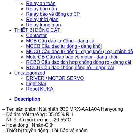
Relay an toàn
Relay bán dẫn
Relay bảo vệ động cơ 3P
Relay thời gian
Relay trung gian
THIẾT BỊ ĐÓNG CẮT
Contactor
MCB Cầu dao tự động - dạng cài
MCCB Cầu dao tự động - dạng khối
MCCB Cầu dao tự động - dạng khối (Loại chỉnh d
MotorCB Cầu dao bảo vệ motor - dạng khối
RCBO Cầu dao tích hợp chống dòng rò - dạng cài
RCCB Cầu dao chống dòng rò – dạng cài
Uncategorized
DRIVER / MOTOR SERVO
Light Star
Robot KUKA
Description
– Tên sản phẩm: Nút nhấn Ø30 MRX-AA1A0A Hanyoung
– Độ ẩm môi trường : 35-85% RH
– Nhiệt độ môi trường : -20-55°C
– Hoạt động : Nhấn-Giữ
– Thiết bị truyền động : Lồi-Bảo vệ nhôm