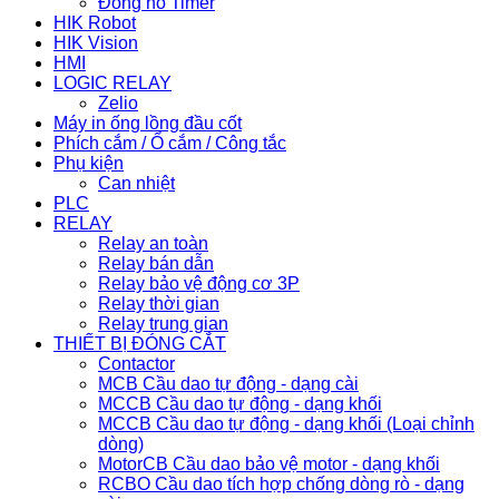
Đồng hồ Timer
HIK Robot
HIK Vision
HMI
LOGIC RELAY
Zelio
Máy in ống lồng đầu cốt
Phích cắm / Ổ cắm / Công tắc
Phụ kiện
Can nhiệt
PLC
RELAY
Relay an toàn
Relay bán dẫn
Relay bảo vệ động cơ 3P
Relay thời gian
Relay trung gian
THIẾT BỊ ĐÓNG CẮT
Contactor
MCB Cầu dao tự động - dạng cài
MCCB Cầu dao tự động - dạng khối
MCCB Cầu dao tự động - dạng khối (Loại chỉnh
dòng)
MotorCB Cầu dao bảo vệ motor - dạng khối
RCBO Cầu dao tích hợp chống dòng rò - dạng