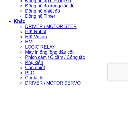
Đồng hồ đo hiển thị số
Đồng hồ đo xung/ tốc độ
Đồng hồ nhiệt độ
Đồng hồ Timer
Khác
DRIVER / MOTOR STEP
HIK Robot
HIK Vision
HMI
LOGIC RELAY
Máy in ống lồng đầu cốt
Phích cắm / Ổ cắm / Công tắc
Phụ kiện
Can nhiệt
PLC
Contactor
DRIVER / MOTOR SERVO
Light Star
Login
Newsletter
Login
Username or email address
*
Required