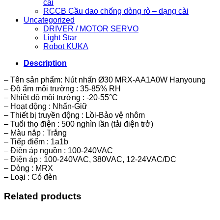
cài
RCCB Cầu dao chống dòng rò – dạng cài
Uncategorized
DRIVER / MOTOR SERVO
Light Star
Robot KUKA
Description
– Tên sản phẩm: Nút nhấn Ø30 MRX-AA1A0W Hanyoung
– Độ ẩm môi trường : 35-85% RH
– Nhiệt độ môi trường : -20-55°C
– Hoạt động : Nhấn-Giữ
– Thiết bị truyền động : Lồi-Bảo vệ nhôm
– Tuổi thọ điện : 500 nghìn lần (tải điện trở)
– Màu nắp : Trắng
– Tiếp điểm : 1a1b
– Điện áp nguồn : 100-240VAC
– Điện áp : 100-240VAC, 380VAC, 12-24VAC/DC
– Dòng : MRX
– Loại : Có đèn
Related products