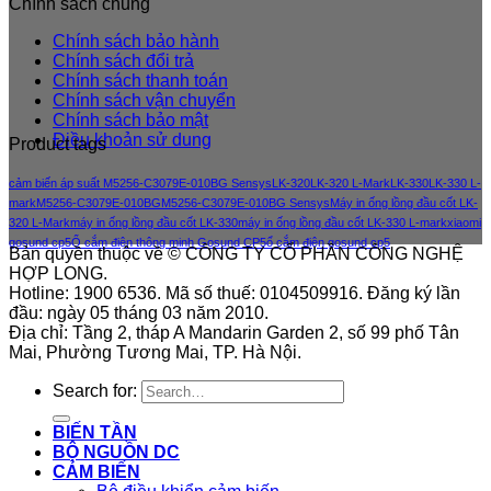
Chính sách chung
Chính sách bảo hành
Chính sách đổi trả
Chính sách thanh toán
Chính sách vận chuyển
Chính sách bảo mật
Điều khoản sử dung
Product tags
cảm biến áp suất M5256-C3079E-010BG Sensys
LK-320
LK-320 L-Mark
LK-330
LK-330 L-
mark
M5256-C3079E-010BG
M5256-C3079E-010BG Sensys
Máy in ống lồng đầu cốt LK-
320 L-Mark
máy in ống lồng đầu cốt LK-330
máy in ống lồng đầu cốt LK-330 L-mark
xiaomi
gosund cp5
Ổ cắm điện thông minh Gosund CP5
ổ cắm điện gosund cp5
Bản quyền thuộc về © CÔNG TY CỔ PHẦN CÔNG NGHỆ
HỢP LONG.
Hotline: 1900 6536. Mã số thuế: 0104509916. Đăng ký lần
đầu: ngày 05 tháng 03 năm 2010.
Địa chỉ: Tầng 2, tháp A Mandarin Garden 2, số 99 phố Tân
Mai, Phường Tương Mai, TP. Hà Nội.
Search for:
BIẾN TẦN
BỘ NGUỒN DC
CẢM BIẾN