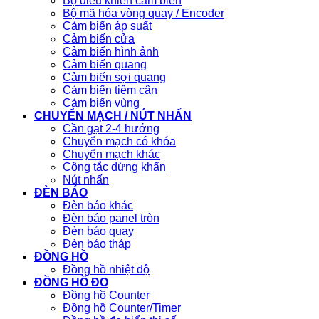
Bộ điều khiển cảm biến
Bộ mã hóa vòng quay / Encoder
Cảm biến áp suất
Cảm biến cửa
Cảm biến hình ảnh
Cảm biến quang
Cảm biến sợi quang
Cảm biến tiệm cận
Cảm biến vùng
CHUYỂN MẠCH / NÚT NHẤN
Cần gạt 2-4 hướng
Chuyển mạch có khóa
Chuyển mạch khác
Công tắc dừng khẩn
Nút nhấn
ĐÈN BÁO
Đèn báo khác
Đèn báo panel tròn
Đèn báo quay
Đèn báo tháp
ĐỒNG HỒ
Đồng hồ nhiệt độ
ĐỒNG HỒ ĐO
Đồng hồ Counter
Đồng hồ Counter/Timer