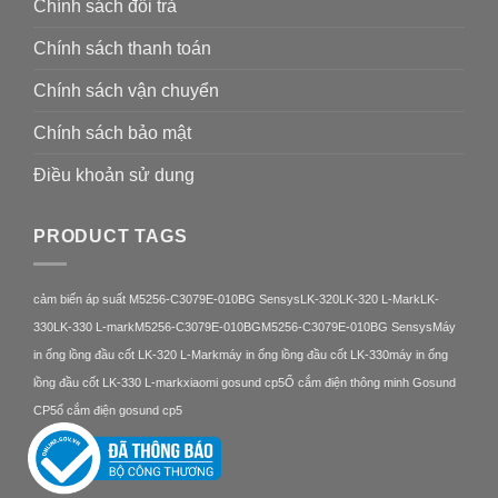
Chính sách đổi trả
Chính sách thanh toán
Chính sách vận chuyển
Chính sách bảo mật
Điều khoản sử dung
PRODUCT TAGS
cảm biến áp suất M5256-C3079E-010BG Sensys
LK-320
LK-320 L-Mark
LK-
330
LK-330 L-mark
M5256-C3079E-010BG
M5256-C3079E-010BG Sensys
Máy
in ống lồng đầu cốt LK-320 L-Mark
máy in ống lồng đầu cốt LK-330
máy in ống
lồng đầu cốt LK-330 L-mark
xiaomi gosund cp5
Ổ cắm điện thông minh Gosund
CP5
ổ cắm điện gosund cp5