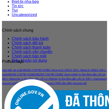
thiet-bi-nha-bep
Tin tức
Tivi
Uncategorized
Chính sách chung
Chính sách bảo hành
Chính sách đổi trả
Chính sách thanh toán
Chính sách vận chuyển
Chính sách bảo mật
Điều khoản sử dung
Product tags
cảm biến áp suất M5256-C3079E-010BG Sensys
LK-320
LK-320 L-Mark
LK-330
LK-330 L-
mark
M5256-C3079E-010BG
M5256-C3079E-010BG Sensys
Máy in ống lồng đầu cốt LK-
320 L-Mark
máy in ống lồng đầu cốt LK-330
máy in ống lồng đầu cốt LK-330 L-mark
xiaomi
gosund cp5
Ổ cắm điện thông minh Gosund CP5
ổ cắm điện gosund cp5