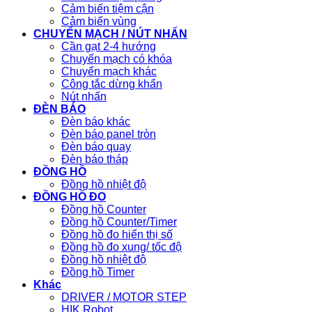
Cảm biến tiệm cận
Cảm biến vùng
CHUYỂN MẠCH / NÚT NHẤN
Cần gạt 2-4 hướng
Chuyển mạch có khóa
Chuyển mạch khác
Công tắc dừng khẩn
Nút nhấn
ĐÈN BÁO
Đèn báo khác
Đèn báo panel tròn
Đèn báo quay
Đèn báo tháp
ĐỒNG HỒ
Đồng hồ nhiệt độ
ĐỒNG HỒ ĐO
Đồng hồ Counter
Đồng hồ Counter/Timer
Đồng hồ đo hiển thị số
Đồng hồ đo xung/ tốc độ
Đồng hồ nhiệt độ
Đồng hồ Timer
Khác
DRIVER / MOTOR STEP
HIK Robot