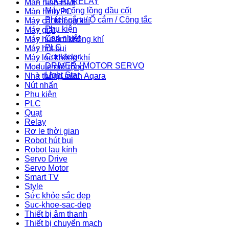
LOGIC RELAY
Màn hình HMI
Máy in ống lồng đầu cốt
Màn hình PC
Phích cắm / Ổ cắm / Công tắc
Máy cắt không khí
Phụ kiện
Máy giặt
Can nhiệt
Máy hút ẩm không khí
PLC
Máy hút bụi
Contactor
Máy lọc không khí
DRIVER / MOTOR SERVO
Module mở rộng
Light Star
Nhà thông minh Aqara
Nút nhấn
Phụ kiện
PLC
Quạt
Relay
Rơ le thời gian
Robot hút bụi
Robot lau kính
Servo Drive
Servo Motor
Smart TV
Style
Sức khỏe sắc đẹp
Suc-khoe-sac-dep
Thiết bị âm thanh
Thiết bị chuyển mạch