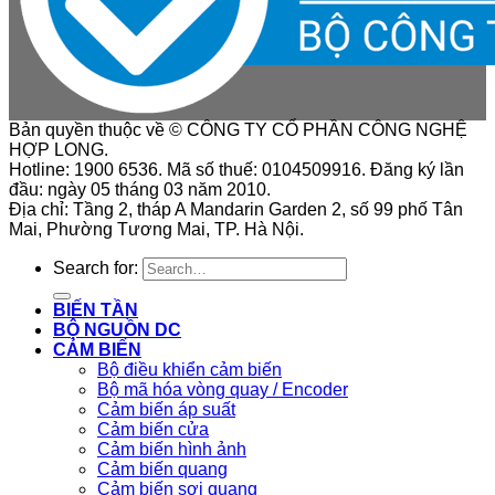
Bản quyền thuộc về © CÔNG TY CỔ PHẦN CÔNG NGHỆ
HỢP LONG.
Hotline: 1900 6536. Mã số thuế: 0104509916. Đăng ký lần
đầu: ngày 05 tháng 03 năm 2010.
Địa chỉ: Tầng 2, tháp A Mandarin Garden 2, số 99 phố Tân
Mai, Phường Tương Mai, TP. Hà Nội.
Search for:
BIẾN TẦN
BỘ NGUỒN DC
CẢM BIẾN
Bộ điều khiển cảm biến
Bộ mã hóa vòng quay / Encoder
Cảm biến áp suất
Cảm biến cửa
Cảm biến hình ảnh
Cảm biến quang
Cảm biến sợi quang