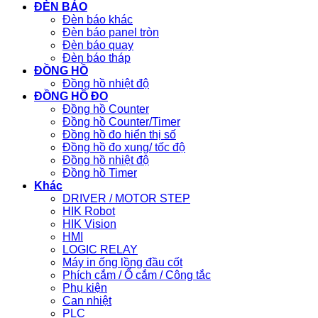
ĐÈN BÁO
Đèn báo khác
Đèn báo panel tròn
Đèn báo quay
Đèn báo tháp
ĐỒNG HỒ
Đồng hồ nhiệt độ
ĐỒNG HỒ ĐO
Đồng hồ Counter
Đồng hồ Counter/Timer
Đồng hồ đo hiển thị số
Đồng hồ đo xung/ tốc độ
Đồng hồ nhiệt độ
Đồng hồ Timer
Khác
DRIVER / MOTOR STEP
HIK Robot
HIK Vision
HMI
LOGIC RELAY
Máy in ống lồng đầu cốt
Phích cắm / Ổ cắm / Công tắc
Phụ kiện
Can nhiệt
PLC