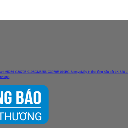
ark
M5256-C3079E-010BG
M5256-C3079E-010BG Sensys
Máy in ống lồng đầu cốt LK-320 
und cp5