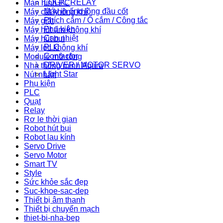
LOGIC RELAY
Màn hình PC
Máy in ống lồng đầu cốt
Máy cắt không khí
Phích cắm / Ổ cắm / Công tắc
Máy giặt
Phụ kiện
Máy hút ẩm không khí
Can nhiệt
Máy hút bụi
PLC
Máy lọc không khí
Contactor
Module mở rộng
DRIVER / MOTOR SERVO
Nhà thông minh Aqara
Light Star
Nút nhấn
Phụ kiện
PLC
Quạt
Relay
Rơ le thời gian
Robot hút bụi
Robot lau kính
Servo Drive
Servo Motor
Smart TV
Style
Sức khỏe sắc đẹp
Suc-khoe-sac-dep
Thiết bị âm thanh
Thiết bị chuyển mạch
thiet-bi-nha-bep