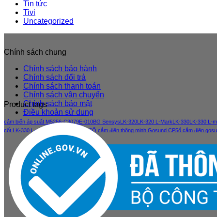
Tin tức
Tivi
Uncategorized
Chính sách chung
Chính sách bảo hành
Chính sách đổi trả
Chính sách thanh toán
Chính sách vận chuyển
Chính sách bảo mật
Product tags
Điều khoản sử dung
cảm biến áp suất M5256-C3079E-010BG Sensys
LK-320
LK-320 L-Mark
LK-330
LK-330 L-m
cốt LK-330 L-mark
xiaomi gosund cp5
Ổ cắm điện thông minh Gosund CP5
ổ cắm điện gos