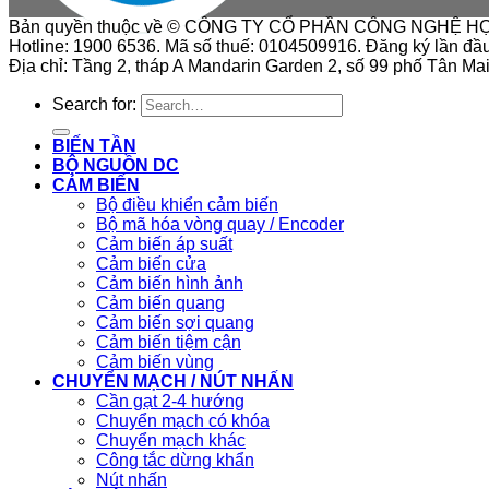
Bản quyền thuộc về © CÔNG TY CỔ PHẦN CÔNG NGHỆ H
Hotline: 1900 6536. Mã số thuế: 0104509916. Đăng ký lần đầ
Địa chỉ: Tầng 2, tháp A Mandarin Garden 2, số 99 phố Tân M
Search for:
BIẾN TẦN
BỘ NGUỒN DC
CẢM BIẾN
Bộ điều khiển cảm biến
Bộ mã hóa vòng quay / Encoder
Cảm biến áp suất
Cảm biến cửa
Cảm biến hình ảnh
Cảm biến quang
Cảm biến sợi quang
Cảm biến tiệm cận
Cảm biến vùng
CHUYỂN MẠCH / NÚT NHẤN
Cần gạt 2-4 hướng
Chuyển mạch có khóa
Chuyển mạch khác
Công tắc dừng khẩn
Nút nhấn