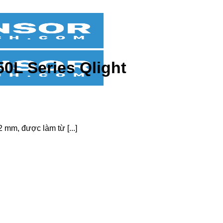
0L Series Qlight
 mm, được làm từ [...]