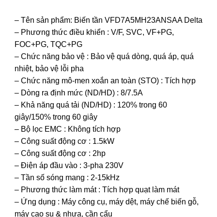
– Tên sản phẩm: Biến tần VFD7A5MH23ANSAA Delta
– Phương thức điều khiển : V/F, SVC, VF+PG,
FOC+PG, TQC+PG
– Chức năng bảo vệ : Bảo vệ quá dòng, quá áp, quá
nhiệt, bảo vệ lỗi pha
– Chức năng mô-men xoắn an toàn (STO) : Tích hợp
– Dòng ra định mức (ND/HD) : 8/7.5A
– Khả năng quá tải (ND/HD) : 120% trong 60
giây/150% trong 60 giây
– Bộ lọc EMC : Không tích hợp
– Công suất động cơ : 1.5kW
– Công suất động cơ : 2hp
– Điện áp đầu vào : 3-pha 230V
– Tần số sóng mang : 2-15kHz
– Phương thức làm mát : Tích hợp quạt làm mát
– Ứng dụng : Máy công cụ, máy dệt, máy chế biến gỗ,
máy cao su & nhựa, cần cẩu