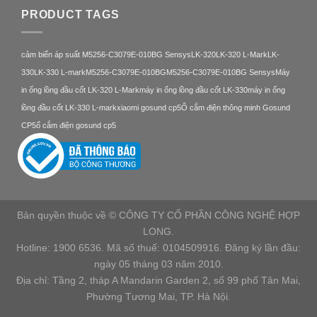
PRODUCT TAGS
cảm biến áp suất M5256-C3079E-010BG Sensys
LK-320
LK-320 L-Mark
LK-
330
LK-330 L-mark
M5256-C3079E-010BG
M5256-C3079E-010BG Sensys
Máy
in ống lồng đầu cốt LK-320 L-Mark
máy in ống lồng đầu cốt LK-330
máy in ống
lồng đầu cốt LK-330 L-mark
xiaomi gosund cp5
Ổ cắm điện thông minh Gosund
CP5
ổ cắm điện gosund cp5
Bản quyền thuộc về © CÔNG TY CỔ PHẦN CÔNG NGHỆ HỢP
LONG.
Hotline: 1900 6536. Mã số thuế: 0104509916. Đăng ký lần đầu:
ngày 05 tháng 03 năm 2010.
Địa chỉ: Tầng 2, tháp A Mandarin Garden 2, số 99 phố Tân Mai,
Phường Tương Mai, TP. Hà Nội.