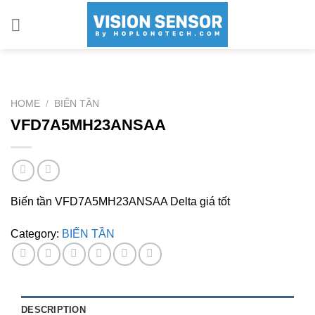
Skip
to
content
HOME
/
BIẾN TẦN
VFD7A5MH23ANSAA
Biến tần VFD7A5MH23ANSAA Delta giá tốt
Category:
BIẾN TẦN
DESCRIPTION