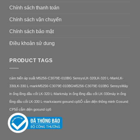
Chính sách thanh toán
Chính sách vận chuyển
Chính sách bảo mật
Điều khoản sử dung
PRODUCT TAGS
cảm biến áp suất M5256-C3079E-010BG Sensys
LK-320
LK-320 L-Mark
LK-
330
LK-330 L-mark
M5256-C3079E-010BG
M5256-C3079E-010BG Sensys
Máy
in ống lồng đầu cốt LK-320 L-Mark
máy in ống lồng đầu cốt LK-330
máy in ống
lồng đầu cốt LK-330 L-mark
xiaomi gosund cp5
Ổ cắm điện thông minh Gosund
CP5
ổ cắm điện gosund cp5