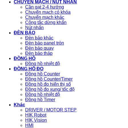
CHUYỂN MẠCH / NÚT NHẤN
Cần gạt 2-4 hướng
Chuyển mạch có khóa
Chuyển mạch khác
Công tắc dừng khẩn
Nút nhấn
ĐÈN BÁO
Đèn báo khác
Đèn báo panel tròn
Đèn báo quay
Đèn báo tháp
ĐỒNG HỒ
Đồng hồ nhiệt độ
ĐỒNG HỒ ĐO
Đồng hồ Counter
Đồng hồ Counter/Timer
Đồng hồ đo hiển thị số
Đồng hồ đo xung/ tốc độ
Đồng hồ nhiệt độ
Đồng hồ Timer
Khác
DRIVER / MOTOR STEP
HIK Robot
HIK Vision
HMI