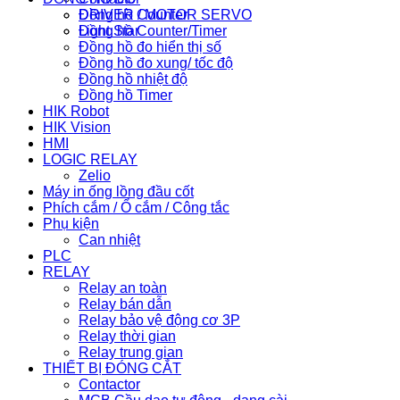
Đồng hồ Counter
DRIVER / MOTOR SERVO
Đồng hồ Counter/Timer
Light Star
Đồng hồ đo hiển thị số
Đồng hồ đo xung/ tốc độ
Đồng hồ nhiệt độ
Đồng hồ Timer
HIK Robot
HIK Vision
HMI
LOGIC RELAY
Zelio
Máy in ống lồng đầu cốt
Phích cắm / Ổ cắm / Công tắc
Phụ kiện
Can nhiệt
PLC
RELAY
Relay an toàn
Relay bán dẫn
Relay bảo vệ động cơ 3P
Relay thời gian
Relay trung gian
THIẾT BỊ ĐÓNG CẮT
Contactor