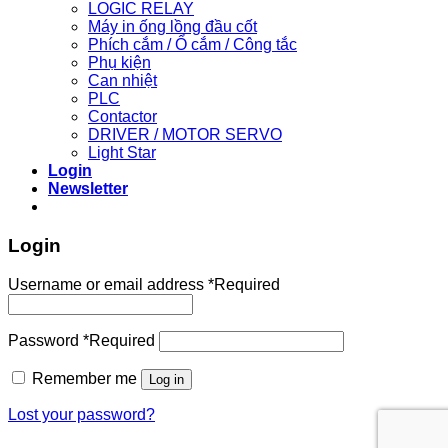
LOGIC RELAY
Máy in ống lồng đầu cốt
Phích cắm / Ổ cắm / Công tắc
Phụ kiện
Can nhiệt
PLC
Contactor
DRIVER / MOTOR SERVO
Light Star
Login
Newsletter
Login
Username or email address
*
Required
Password
*
Required
Remember me
Log in
Lost your password?