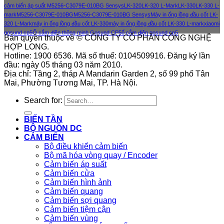
cảm biến áp suất M5256-C3079E-010BG Sensys
LK-320
LK-320 L-Mark
LK-330
LK-330 L-
mark
M5256-C3079E-010BG
M5256-C3079E-010BG Sensys
Máy in ống lồng đầu cốt LK-
320 L-Mark
máy in ống lồng đầu cốt LK-330
máy in ống lồng đầu cốt LK-330 L-mark
xiaomi
gosund cp5
Ổ cắm điện thông minh Gosund CP5
ổ cắm điện gosund cp5
Bản quyền thuộc về © CÔNG TY CỔ PHẦN CÔNG NGHỆ
HỢP LONG.
Hotline: 1900 6536. Mã số thuế: 0104509916. Đăng ký lần
đầu: ngày 05 tháng 03 năm 2010.
Địa chỉ: Tầng 2, tháp A Mandarin Garden 2, số 99 phố Tân
Mai, Phường Tương Mai, TP. Hà Nội.
Search for:
BIẾN TẦN
BỘ NGUỒN DC
CẢM BIẾN
Bộ điều khiển cảm biến
Bộ mã hóa vòng quay / Encoder
Cảm biến áp suất
Cảm biến cửa
Cảm biến hình ảnh
Cảm biến quang
Cảm biến sợi quang
Cảm biến tiệm cận
Cảm biến vùng