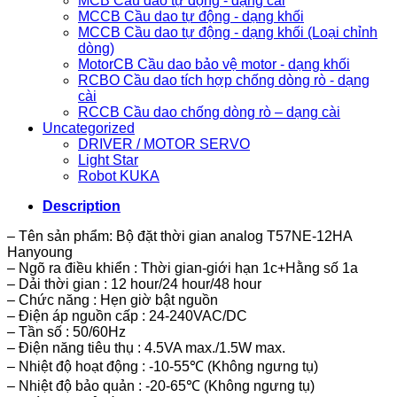
MCB Cầu dao tự động - dạng cài
MCCB Cầu dao tự động - dạng khối
MCCB Cầu dao tự động - dạng khối (Loại chỉnh
dòng)
MotorCB Cầu dao bảo vệ motor - dạng khối
RCBO Cầu dao tích hợp chống dòng rò - dạng
cài
RCCB Cầu dao chống dòng rò – dạng cài
Uncategorized
DRIVER / MOTOR SERVO
Light Star
Robot KUKA
Description
– Tên sản phẩm: Bộ đặt thời gian analog T57NE-12HA
Hanyoung
– Ngõ ra điều khiển : Thời gian-giới hạn 1c+Hằng số 1a
– Dải thời gian : 12 hour/24 hour/48 hour
– Chức năng : Hẹn giờ bật nguồn
– Điện áp nguồn cấp : 24-240VAC/DC
– Tần số : 50/60Hz
– Điện năng tiêu thụ : 4.5VA max./1.5W max.
– Nhiệt độ hoạt động : -10-55℃ (Không ngưng tụ)
– Nhiệt độ bảo quản : -20-65℃ (Không ngưng tụ)