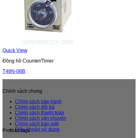
Quick View
Đồng hồ Counter/Timer
T48N-06B
Chính sách chung
Chính sách bảo hành
Chính sách đổi trả
Chính sách thanh toán
Chính sách vận chuyển
Chính sách bảo mật
Điều khoản sử dung
Product tags