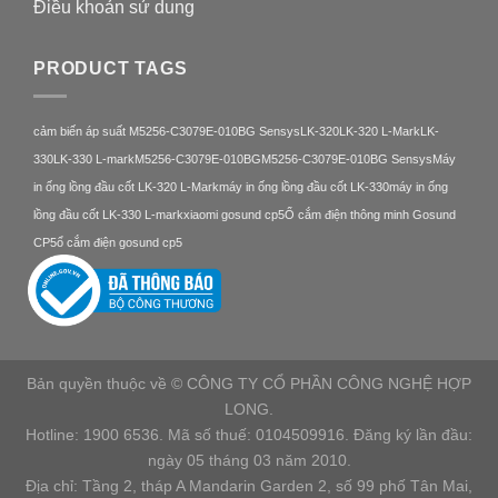
Điều khoản sử dung
PRODUCT TAGS
cảm biến áp suất M5256-C3079E-010BG Sensys
LK-320
LK-320 L-Mark
LK-
330
LK-330 L-mark
M5256-C3079E-010BG
M5256-C3079E-010BG Sensys
Máy
in ống lồng đầu cốt LK-320 L-Mark
máy in ống lồng đầu cốt LK-330
máy in ống
lồng đầu cốt LK-330 L-mark
xiaomi gosund cp5
Ổ cắm điện thông minh Gosund
CP5
ổ cắm điện gosund cp5
Bản quyền thuộc về © CÔNG TY CỔ PHẦN CÔNG NGHỆ HỢP
LONG.
Hotline: 1900 6536. Mã số thuế: 0104509916. Đăng ký lần đầu:
ngày 05 tháng 03 năm 2010.
Địa chỉ: Tầng 2, tháp A Mandarin Garden 2, số 99 phố Tân Mai,