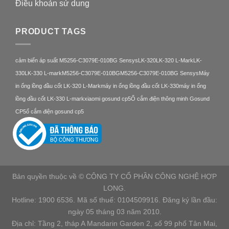
Điều khoản sử dung
PRODUCT TAGS
cảm biến áp suất M5256-C3079E-010BG Sensys
LK-320
LK-320 L-Mark
LK-
330
LK-330 L-mark
M5256-C3079E-010BG
M5256-C3079E-010BG Sensys
Máy
in ống lồng đầu cốt LK-320 L-Mark
máy in ống lồng đầu cốt LK-330
máy in ống
lồng đầu cốt LK-330 L-mark
xiaomi gosund cp5
Ổ cắm điện thông minh Gosund
CP5
ổ cắm điện gosund cp5
Bản quyền thuộc về © CÔNG TY CỔ PHẦN CÔNG NGHỆ HỢP
LONG.
Hotline: 1900 6536. Mã số thuế: 0104509916. Đăng ký lần đầu:
ngày 05 tháng 03 năm 2010.
Địa chỉ: Tầng 2, tháp A Mandarin Garden 2, số 99 phố Tân Mai,