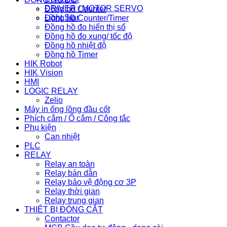
DRIVER / MOTOR SERVO
Đồng hồ Counter
Light Star
Đồng hồ Counter/Timer
Đồng hồ đo hiển thị số
Đồng hồ đo xung/ tốc độ
Đồng hồ nhiệt độ
Đồng hồ Timer
HIK Robot
HIK Vision
HMI
LOGIC RELAY
Zelio
Máy in ống lồng đầu cốt
Phích cắm / Ổ cắm / Công tắc
Phụ kiện
Can nhiệt
PLC
RELAY
Relay an toàn
Relay bán dẫn
Relay bảo vệ động cơ 3P
Relay thời gian
Relay trung gian
THIẾT BỊ ĐÓNG CẮT
Contactor