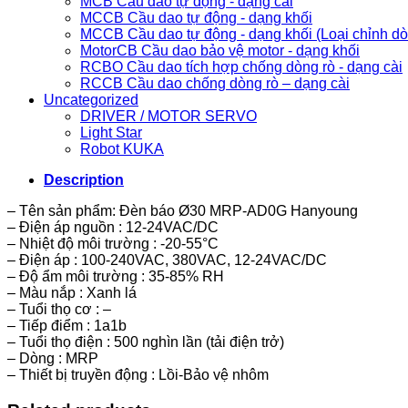
MCB Cầu dao tự động - dạng cài
MCCB Cầu dao tự động - dạng khối
MCCB Cầu dao tự động - dạng khối (Loại chỉnh d
MotorCB Cầu dao bảo vệ motor - dạng khối
RCBO Cầu dao tích hợp chống dòng rò - dạng cài
RCCB Cầu dao chống dòng rò – dạng cài
Uncategorized
DRIVER / MOTOR SERVO
Light Star
Robot KUKA
Description
– Tên sản phẩm: Đèn báo Ø30 MRP-AD0G Hanyoung
– Điện áp nguồn : 12-24VAC/DC
– Nhiệt độ môi trường : -20-55°C
– Điện áp : 100-240VAC, 380VAC, 12-24VAC/DC
– Độ ẩm môi trường : 35-85% RH
– Màu nắp : Xanh lá
– Tuổi thọ cơ : –
– Tiếp điểm : 1a1b
– Tuổi thọ điện : 500 nghìn lần (tải điện trở)
– Dòng : MRP
– Thiết bị truyền động : Lồi-Bảo vệ nhôm