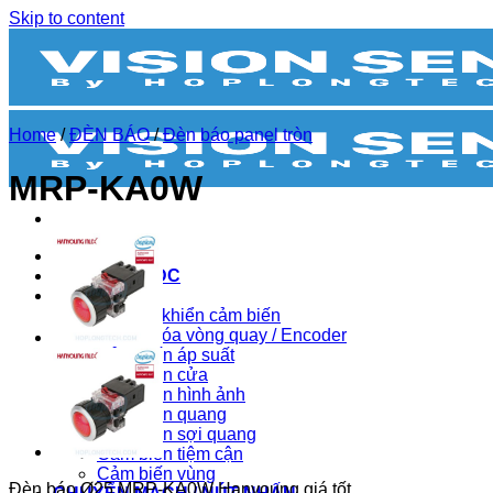
Skip to content
Home
/
ĐÈN BÁO
/
Đèn báo panel tròn
MRP-KA0W
BIẾN TẦN
BỘ NGUỒN DC
CẢM BIẾN
Bộ điều khiển cảm biến
Bộ mã hóa vòng quay / Encoder
Cảm biến áp suất
Cảm biến cửa
Cảm biến hình ảnh
Cảm biến quang
Cảm biến sợi quang
Cảm biến tiệm cận
Cảm biến vùng
Đèn báo Ø25 MRP-KA0W Hanyoung giá tốt