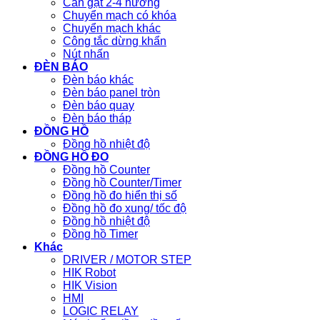
Cần gạt 2-4 hướng
Chuyển mạch có khóa
Chuyển mạch khác
Công tắc dừng khẩn
Nút nhấn
ĐÈN BÁO
Đèn báo khác
Đèn báo panel tròn
Đèn báo quay
Đèn báo tháp
ĐỒNG HỒ
Đồng hồ nhiệt độ
ĐỒNG HỒ ĐO
Đồng hồ Counter
Đồng hồ Counter/Timer
Đồng hồ đo hiển thị số
Đồng hồ đo xung/ tốc độ
Đồng hồ nhiệt độ
Đồng hồ Timer
Khác
DRIVER / MOTOR STEP
HIK Robot
HIK Vision
HMI
LOGIC RELAY