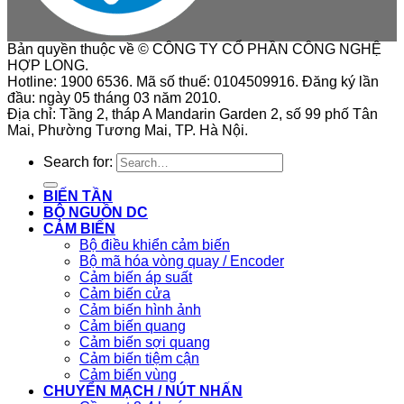
Bản quyền thuộc về © CÔNG TY CỔ PHẦN CÔNG NGHỆ
HỢP LONG.
Hotline: 1900 6536. Mã số thuế: 0104509916. Đăng ký lần
đầu: ngày 05 tháng 03 năm 2010.
Địa chỉ: Tầng 2, tháp A Mandarin Garden 2, số 99 phố Tân
Mai, Phường Tương Mai, TP. Hà Nội.
Search for:
BIẾN TẦN
BỘ NGUỒN DC
CẢM BIẾN
Bộ điều khiển cảm biến
Bộ mã hóa vòng quay / Encoder
Cảm biến áp suất
Cảm biến cửa
Cảm biến hình ảnh
Cảm biến quang
Cảm biến sợi quang
Cảm biến tiệm cận
Cảm biến vùng
CHUYỂN MẠCH / NÚT NHẤN