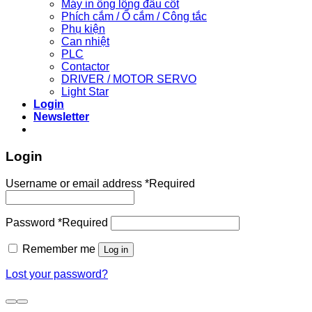
Máy in ống lồng đầu cốt
Phích cắm / Ổ cắm / Công tắc
Phụ kiện
Can nhiệt
PLC
Contactor
DRIVER / MOTOR SERVO
Light Star
Login
Newsletter
Login
Username or email address
*
Required
Password
*
Required
Remember me
Log in
Lost your password?