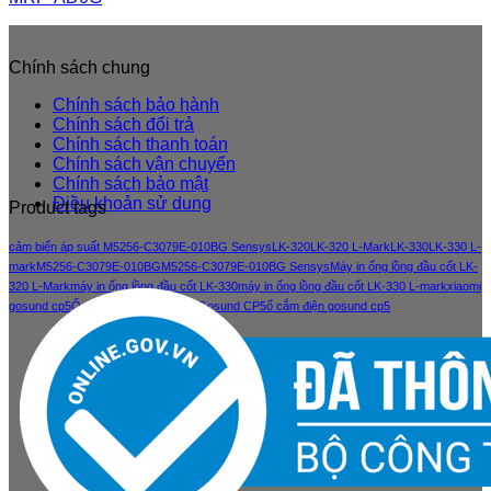
Chính sách chung
Chính sách bảo hành
Chính sách đổi trả
Chính sách thanh toán
Chính sách vận chuyển
Chính sách bảo mật
Điều khoản sử dung
Product tags
cảm biến áp suất M5256-C3079E-010BG Sensys
LK-320
LK-320 L-Mark
LK-330
LK-330 L-
mark
M5256-C3079E-010BG
M5256-C3079E-010BG Sensys
Máy in ống lồng đầu cốt LK-
320 L-Mark
máy in ống lồng đầu cốt LK-330
máy in ống lồng đầu cốt LK-330 L-mark
xiaomi
gosund cp5
Ổ cắm điện thông minh Gosund CP5
ổ cắm điện gosund cp5