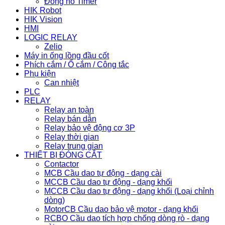
Đồng hồ Timer
HIK Robot
HIK Vision
HMI
LOGIC RELAY
Zelio
Máy in ống lồng đầu cốt
Phích cắm / Ổ cắm / Công tắc
Phụ kiện
Can nhiệt
PLC
RELAY
Relay an toàn
Relay bán dẫn
Relay bảo vệ động cơ 3P
Relay thời gian
Relay trung gian
THIẾT BỊ ĐÓNG CẮT
Contactor
MCB Cầu dao tự động - dạng cài
MCCB Cầu dao tự động - dạng khối
MCCB Cầu dao tự động - dạng khối (Loại chỉnh
dòng)
MotorCB Cầu dao bảo vệ motor - dạng khối
RCBO Cầu dao tích hợp chống dòng rò - dạng