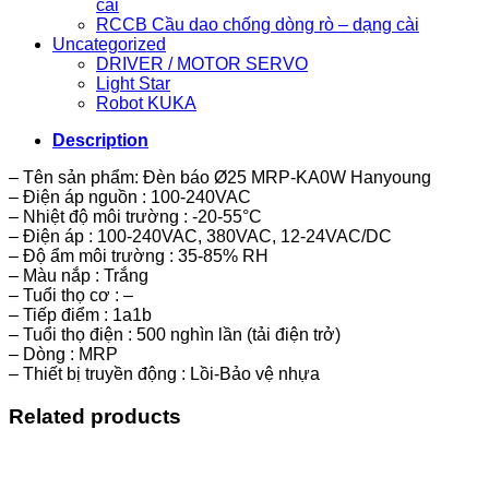
cài
RCCB Cầu dao chống dòng rò – dạng cài
Uncategorized
DRIVER / MOTOR SERVO
Light Star
Robot KUKA
Description
– Tên sản phẩm: Đèn báo Ø25 MRP-KA0W Hanyoung
– Điện áp nguồn : 100-240VAC
– Nhiệt độ môi trường : -20-55°C
– Điện áp : 100-240VAC, 380VAC, 12-24VAC/DC
– Độ ẩm môi trường : 35-85% RH
– Màu nắp : Trắng
– Tuổi thọ cơ : –
– Tiếp điểm : 1a1b
– Tuổi thọ điện : 500 nghìn lần (tải điện trở)
– Dòng : MRP
– Thiết bị truyền động : Lồi-Bảo vệ nhựa
Related products