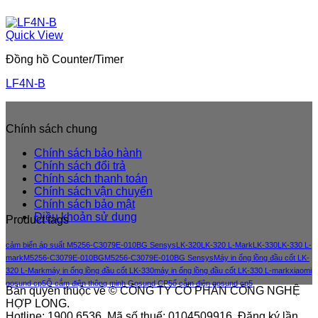
Quick View
Đồng hồ Counter/Timer
LF4N-B
Chính sách chung
Chính sách bảo hành
Chính sách đổi trả
Chính sách thanh toán
Chính sách vận chuyển
Chính sách bảo mật
Điều khoản sử dung
Product tags
cảm biến áp suất M5256-C3079E-010BG Sensys
LK-320
LK-320 L-Mark
LK-330
LK-330 L-
mark
M5256-C3079E-010BG
M5256-C3079E-010BG Sensys
Máy in ống lồng đầu cốt LK-
320 L-Mark
máy in ống lồng đầu cốt LK-330
máy in ống lồng đầu cốt LK-330 L-mark
xiaomi
gosund cp5
Ổ cắm điện thông minh Gosund CP5
ổ cắm điện gosund cp5
Bản quyền thuộc về © CÔNG TY CỔ PHẦN CÔNG NGHỆ
HỢP LONG.
Hotline: 1900 6536. Mã số thuế: 0104509916. Đăng ký lần