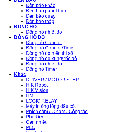
ĐÈN BÁO
Đèn báo khác
Đèn báo panel tròn
Đèn báo quay
Đèn báo tháp
ĐỒNG HỒ
Đồng hồ nhiệt độ
ĐỒNG HỒ ĐO
Đồng hồ Counter
Đồng hồ Counter/Timer
Đồng hồ đo hiển thị số
Đồng hồ đo xung/ tốc độ
Đồng hồ nhiệt độ
Đồng hồ Timer
Khác
DRIVER / MOTOR STEP
HIK Robot
HIK Vision
HMI
LOGIC RELAY
Máy in ống lồng đầu cốt
Phích cắm / Ổ cắm / Công tắc
Phụ kiện
Can nhiệt
PLC