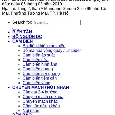
đầu: ngày 05 tháng 03 năm 2010.
Địa chỉ: Tầng 2, tháp A Mandarin Garden 2, số 99 phố Tân
Mai, Phường Tương Mai, TP. Hà Nội.
Search for:
BIẾN TẦN
BỘ NGUỒN DC
CẢM BIẾN
Bộ điều khiển cảm biến
Bộ mã hóa vòng quay / Encoder
Cảm biến áp suất
Cảm biến cửa
Cảm biến hình ảnh
Cảm biến quang
Cảm biến sợi quang
Cảm biến tiệm cận
Cảm biến vùng
CHUYỂN MẠCH / NÚT NHẤN
Cần gạt 2-4 hướng
Chuyển mạch có khóa
Chuyển mạch khác
Công tắc dừng khẩn
Nút nhấn