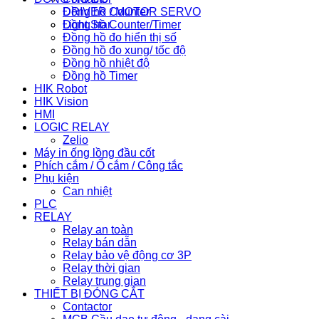
Đồng hồ Counter
DRIVER / MOTOR SERVO
Đồng hồ Counter/Timer
Light Star
Đồng hồ đo hiển thị số
Đồng hồ đo xung/ tốc độ
Đồng hồ nhiệt độ
Đồng hồ Timer
HIK Robot
HIK Vision
HMI
LOGIC RELAY
Zelio
Máy in ống lồng đầu cốt
Phích cắm / Ổ cắm / Công tắc
Phụ kiện
Can nhiệt
PLC
RELAY
Relay an toàn
Relay bán dẫn
Relay bảo vệ động cơ 3P
Relay thời gian
Relay trung gian
THIẾT BỊ ĐÓNG CẮT
Contactor