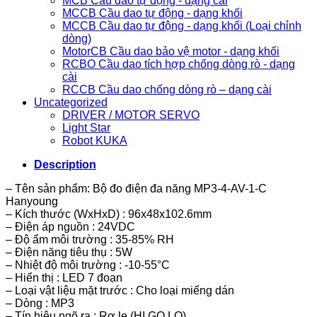
MCB Cầu dao tự động - dạng cài
MCCB Cầu dao tự động - dạng khối
MCCB Cầu dao tự động - dạng khối (Loại chỉnh
dòng)
MotorCB Cầu dao bảo vệ motor - dạng khối
RCBO Cầu dao tích hợp chống dòng rò - dạng
cài
RCCB Cầu dao chống dòng rò – dạng cài
Uncategorized
DRIVER / MOTOR SERVO
Light Star
Robot KUKA
Description
– Tên sản phẩm: Bộ đo điện đa năng MP3-4-AV-1-C
Hanyoung
– Kích thước (WxHxD) : 96x48x102.6mm
– Điện áp nguồn : 24VDC
– Độ ẩm môi trường : 35-85% RH
– Điện năng tiêu thụ : 5W
– Nhiệt độ môi trường : -10-55°C
– Hiển thị : LED 7 đoạn
– Loại vật liệu mặt trước : Cho loại miếng dán
– Dòng : MP3
– Tín hiệu ngõ ra : Rơ le (HI,GO,LO)