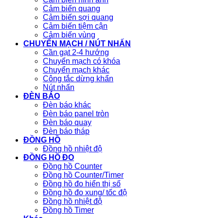
Cảm biến quang
Cảm biến sợi quang
Cảm biến tiệm cận
Cảm biến vùng
CHUYỂN MẠCH / NÚT NHẤN
Cần gạt 2-4 hướng
Chuyển mạch có khóa
Chuyển mạch khác
Công tắc dừng khẩn
Nút nhấn
ĐÈN BÁO
Đèn báo khác
Đèn báo panel tròn
Đèn báo quay
Đèn báo tháp
ĐỒNG HỒ
Đồng hồ nhiệt độ
ĐỒNG HỒ ĐO
Đồng hồ Counter
Đồng hồ Counter/Timer
Đồng hồ đo hiển thị số
Đồng hồ đo xung/ tốc độ
Đồng hồ nhiệt độ
Đồng hồ Timer