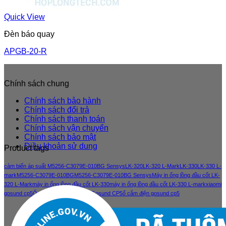
Quick View
Đèn báo quay
APGB-20-R
Chính sách chung
Chính sách bảo hành
Chính sách đổi trả
Chính sách thanh toán
Chính sách vận chuyển
Chính sách bảo mật
Điều khoản sử dung
Product tags
cảm biến áp suất M5256-C3079E-010BG Sensys
LK-320
LK-320 L-Mark
LK-330
LK-330 L-
mark
M5256-C3079E-010BG
M5256-C3079E-010BG Sensys
Máy in ống lồng đầu cốt LK-
320 L-Mark
máy in ống lồng đầu cốt LK-330
máy in ống lồng đầu cốt LK-330 L-mark
xiaomi
gosund cp5
Ổ cắm điện thông minh Gosund CP5
ổ cắm điện gosund cp5