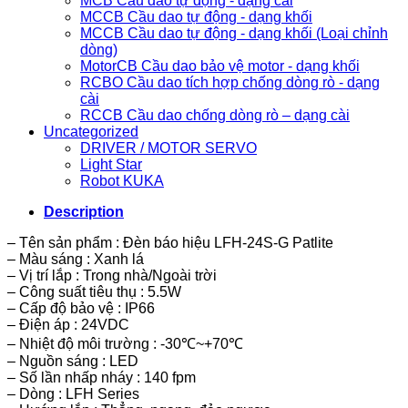
MCB Cầu dao tự động - dạng cài
MCCB Cầu dao tự động - dạng khối
MCCB Cầu dao tự động - dạng khối (Loại chỉnh
dòng)
MotorCB Cầu dao bảo vệ motor - dạng khối
RCBO Cầu dao tích hợp chống dòng rò - dạng
cài
RCCB Cầu dao chống dòng rò – dạng cài
Uncategorized
DRIVER / MOTOR SERVO
Light Star
Robot KUKA
Description
– Tên sản phẩm : Đèn báo hiệu LFH-24S-G Patlite
– Màu sáng : Xanh lá
– Vị trí lắp : Trong nhà/Ngoài trời
– Công suất tiêu thụ : 5.5W
– Cấp độ bảo vệ : IP66
– Điện áp : 24VDC
– Nhiệt độ môi trường : -30℃~+70℃
– Nguồn sáng : LED
– Số lần nhấp nháy : 140 fpm
– Dòng : LFH Series