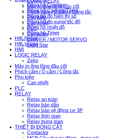
LOGIC RELAY
Đồng hồ Counter
Máy in ống lồng đầu cốt
Đồng hồ Counter/Timer
Phích cắm / Ổ cắm / Công tắc
Đồng hồ đo hiển thị số
Phụ kiện
Đồng hồ đo xung/ tốc độ
Can nhiệt
Đồng hồ nhiệt độ
PLC
Đồng hồ Timer
Contactor
HIK Robot
DRIVER / MOTOR SERVO
HIK Vision
Light Star
HMI
LOGIC RELAY
Zelio
Máy in ống lồng đầu cốt
Phích cắm / Ổ cắm / Công tắc
Phụ kiện
Can nhiệt
PLC
RELAY
Relay an toàn
Relay bán dẫn
Relay bảo vệ động cơ 3P
Relay thời gian
Relay trung gian
THIẾT BỊ ĐÓNG CẮT
Contactor