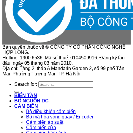
Bản quyền thuộc về © CÔNG TY CỔ PHẦN CÔNG NGHỆ
HỢP LONG.
Hotline: 1900 6536. Mã số thuế: 0104509916. Đăng ký lần
đầu: ngày 05 tháng 03 năm 2010.
Địa chỉ: Tầng 2, tháp A Mandarin Garden 2, số 99 phố Tân
Mai, Phường Tương Mai, TP. Hà Nội.
Search for:
BIẾN TẦN
BỘ NGUỒN DC
CẢM BIẾN
Bộ điều khiển cảm biến
Bộ mã hóa vòng quay / Encoder
Cảm biến áp suất
Cảm biến cửa
Cảm biến hình ảnh