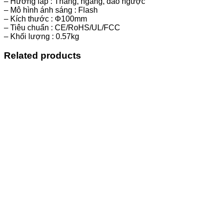
– Hướng lắp : Thẳng, ngang, đảo ngược
– Mô hình ánh sáng : Flash
– Kích thước : Φ100mm
– Tiêu chuẩn : CE/RoHS/UL/FCC
– Khối lượng : 0.57kg
Related products