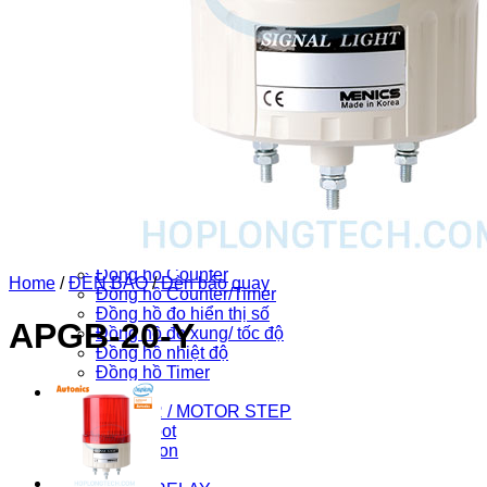
CHUYỂN MẠCH / NÚT NHẤN
Cần gạt 2-4 hướng
Chuyển mạch có khóa
Chuyển mạch khác
Công tắc dừng khẩn
Nút nhấn
ĐÈN BÁO
Đèn báo khác
Đèn báo panel tròn
Đèn báo quay
Đèn báo tháp
ĐỒNG HỒ
Đồng hồ nhiệt độ
ĐỒNG HỒ ĐO
Đồng hồ Counter
Home
/
ĐÈN BÁO
/
Đèn báo quay
Đồng hồ Counter/Timer
Đồng hồ đo hiển thị số
APGB-20-Y
Đồng hồ đo xung/ tốc độ
Đồng hồ nhiệt độ
Đồng hồ Timer
Khác
DRIVER / MOTOR STEP
HIK Robot
HIK Vision
HMI