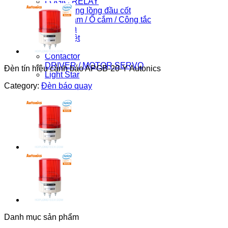
LOGIC RELAY
Máy in ống lồng đầu cốt
Phích cắm / Ổ cắm / Công tắc
Phụ kiện
Can nhiệt
PLC
Contactor
DRIVER / MOTOR SERVO
Đèn tín hiệu cảnh báo APGB-20-Y Autonics
Light Star
Category:
Đèn báo quay
Danh mục sản phẩm