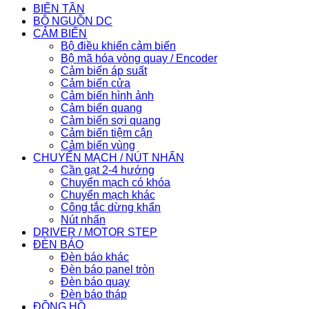
BIẾN TẦN
BỘ NGUỒN DC
CẢM BIẾN
Bộ điều khiển cảm biến
Bộ mã hóa vòng quay / Encoder
Cảm biến áp suất
Cảm biến cửa
Cảm biến hình ảnh
Cảm biến quang
Cảm biến sợi quang
Cảm biến tiệm cận
Cảm biến vùng
CHUYỂN MẠCH / NÚT NHẤN
Cần gạt 2-4 hướng
Chuyển mạch có khóa
Chuyển mạch khác
Công tắc dừng khẩn
Nút nhấn
DRIVER / MOTOR STEP
ĐÈN BÁO
Đèn báo khác
Đèn báo panel tròn
Đèn báo quay
Đèn báo tháp
ĐỒNG HỒ