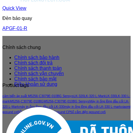
Quick View
Đèn báo quay
APGF-01-R
Chính sách chung
Chính sách bảo hành
Chính sách đổi trả
Chính sách thanh toán
Chính sách vận chuyển
Chính sách bảo mật
Điều khoản sử dung
Product tags
cảm biến áp suất M5256-C3079E-010BG Sensys
LK-320
LK-320 L-Mark
LK-330
LK-330 L-
mark
M5256-C3079E-010BG
M5256-C3079E-010BG Sensys
Máy in ống lồng đầu cốt LK-
320 L-Mark
máy in ống lồng đầu cốt LK-330
máy in ống lồng đầu cốt LK-330 L-mark
xiaomi
gosund cp5
Ổ cắm điện thông minh Gosund CP5
ổ cắm điện gosund cp5