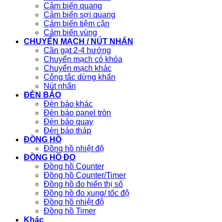
Cảm biến quang
Cảm biến sợi quang
Cảm biến tiệm cận
Cảm biến vùng
CHUYỂN MẠCH / NÚT NHẤN
Cần gạt 2-4 hướng
Chuyển mạch có khóa
Chuyển mạch khác
Công tắc dừng khẩn
Nút nhấn
ĐÈN BÁO
Đèn báo khác
Đèn báo panel tròn
Đèn báo quay
Đèn báo tháp
ĐỒNG HỒ
Đồng hồ nhiệt độ
ĐỒNG HỒ ĐO
Đồng hồ Counter
Đồng hồ Counter/Timer
Đồng hồ đo hiển thị số
Đồng hồ đo xung/ tốc độ
Đồng hồ nhiệt độ
Đồng hồ Timer
Khác