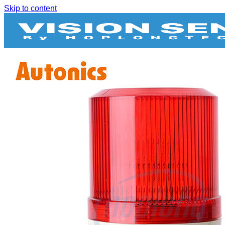
Skip to content
BIẾN TẦN
BỘ NGUỒN DC
CẢM BIẾN
Bộ điều khiển cảm biến
Bộ mã hóa vòng quay / Encoder
Cảm biến áp suất
Cảm biến cửa
Cảm biến hình ảnh
Cảm biến quang
Cảm biến sợi quang
Cảm biến tiệm cận
Cảm biến vùng