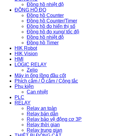
Đồng hồ nhiệt độ
ĐỒNG HỒ ĐO
Đồng hồ Counter
Đồng hồ Counter/Timer
Đồng hồ đo hiển thị số
Đồng hồ đo xung/ tốc độ
Đồng hồ nhiệt độ
Đồng hồ Timer
HIK Robot
HIK Vision
HMI
LOGIC RELAY
Zelio
Máy in ống lồng đầu cốt
Phích cắm / Ổ cắm / Công tắc
Phụ kiện
Can nhiệt
PLC
RELAY
Relay an toàn
Relay bán dẫn
Relay bảo vệ động cơ 3P
Relay thời gian
Relay trung gian
THIẾT BỊ ĐÓNG CẮT