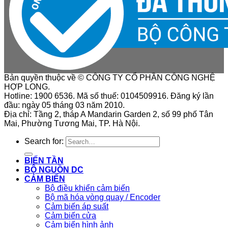
Bản quyền thuộc về © CÔNG TY CỔ PHẦN CÔNG NGHỆ
HỢP LONG.
Hotline: 1900 6536. Mã số thuế: 0104509916. Đăng ký lần
đầu: ngày 05 tháng 03 năm 2010.
Địa chỉ: Tầng 2, tháp A Mandarin Garden 2, số 99 phố Tân
Mai, Phường Tương Mai, TP. Hà Nội.
Search for:
BIẾN TẦN
BỘ NGUỒN DC
CẢM BIẾN
Bộ điều khiển cảm biến
Bộ mã hóa vòng quay / Encoder
Cảm biến áp suất
Cảm biến cửa
Cảm biến hình ảnh