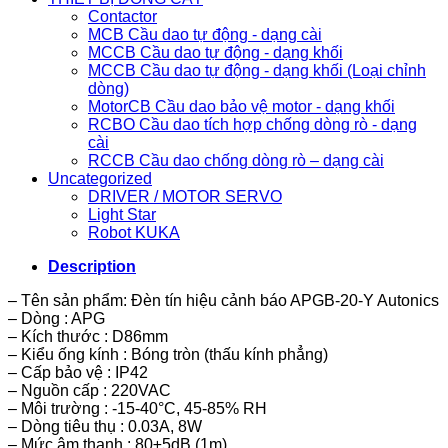
Contactor
MCB Cầu dao tự động - dạng cài
MCCB Cầu dao tự động - dạng khối
MCCB Cầu dao tự động - dạng khối (Loại chỉnh
dòng)
MotorCB Cầu dao bảo vệ motor - dạng khối
RCBO Cầu dao tích hợp chống dòng rò - dạng
cài
RCCB Cầu dao chống dòng rò – dạng cài
Uncategorized
DRIVER / MOTOR SERVO
Light Star
Robot KUKA
Description
– Tên sản phẩm: Đèn tín hiệu cảnh báo APGB-20-Y Autonics
– Dòng : APG
– Kích thước : D86mm
– Kiểu ống kính : Bóng tròn (thấu kính phẳng)
– Cấp bảo vệ : IP42
– Nguồn cấp : 220VAC
– Môi trường : -15-40°C, 45-85% RH
– Dòng tiêu thụ : 0.03A, 8W
– Mức âm thanh : 80±5dB (1m)