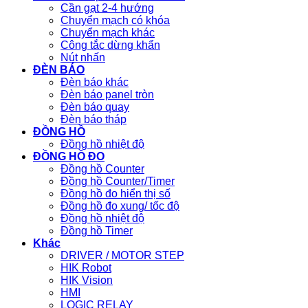
Cần gạt 2-4 hướng
Chuyển mạch có khóa
Chuyển mạch khác
Công tắc dừng khẩn
Nút nhấn
ĐÈN BÁO
Đèn báo khác
Đèn báo panel tròn
Đèn báo quay
Đèn báo tháp
ĐỒNG HỒ
Đồng hồ nhiệt độ
ĐỒNG HỒ ĐO
Đồng hồ Counter
Đồng hồ Counter/Timer
Đồng hồ đo hiển thị số
Đồng hồ đo xung/ tốc độ
Đồng hồ nhiệt độ
Đồng hồ Timer
Khác
DRIVER / MOTOR STEP
HIK Robot
HIK Vision
HMI
LOGIC RELAY