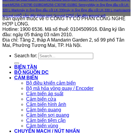
mark
M5256-C3079E-010BG
M5256-C3079E-010BG Sensys
Máy in ống lồng đầu cốt LK-
320 L-Mark
máy in ống lồng đầu cốt LK-330
máy in ống lồng đầu cốt LK-330 L-mark
xiaomi
gosund cp5
Ổ cắm điện thông minh Gosund CP5
ổ cắm điện gosund cp5
Bản quyền thuộc về © CÔNG TY CỔ PHẦN CÔNG NGHỆ
HỢP LONG.
Hotline: 1900 6536. Mã số thuế: 0104509916. Đăng ký lần
đầu: ngày 05 tháng 03 năm 2010.
Địa chỉ: Tầng 2, tháp A Mandarin Garden 2, số 99 phố Tân
Mai, Phường Tương Mai, TP. Hà Nội.
Search for:
BIẾN TẦN
BỘ NGUỒN DC
CẢM BIẾN
Bộ điều khiển cảm biến
Bộ mã hóa vòng quay / Encoder
Cảm biến áp suất
Cảm biến cửa
Cảm biến hình ảnh
Cảm biến quang
Cảm biến sợi quang
Cảm biến tiệm cận
Cảm biến vùng
CHUYỂN MẠCH / NÚT NHẤN