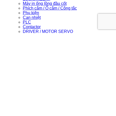
Máy in ống lồng đầu cốt
Phích cắm / Ổ cắm / Công tắc
Phụ kiện
Can nhiệt
PLC
Contactor
DRIVER / MOTOR SERVO
Light Star
Login
Newsletter
Login
Username or email address
*
Required
Password
*
Required
Remember me
Log in
Lost your password?