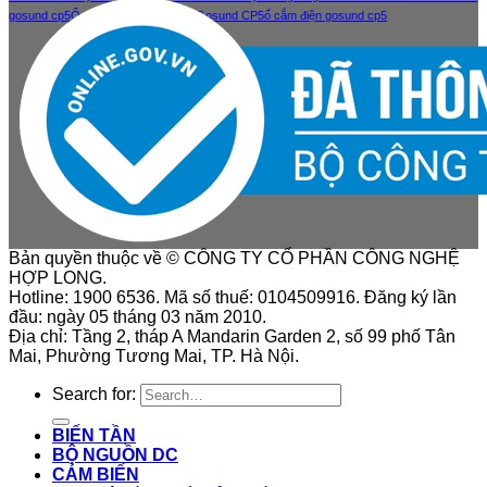
gosund cp5
Ổ cắm điện thông minh Gosund CP5
ổ cắm điện gosund cp5
Bản quyền thuộc về © CÔNG TY CỔ PHẦN CÔNG NGHỆ
HỢP LONG.
Hotline: 1900 6536. Mã số thuế: 0104509916. Đăng ký lần
đầu: ngày 05 tháng 03 năm 2010.
Địa chỉ: Tầng 2, tháp A Mandarin Garden 2, số 99 phố Tân
Mai, Phường Tương Mai, TP. Hà Nội.
Search for:
BIẾN TẦN
BỘ NGUỒN DC
CẢM BIẾN