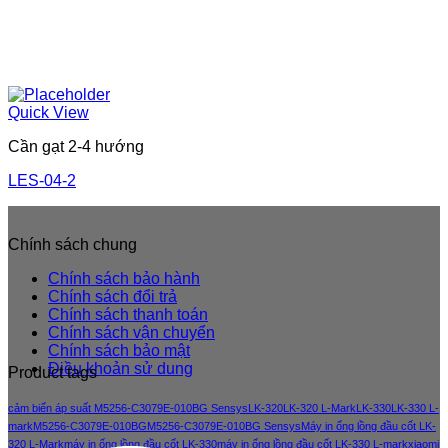
Quick View
Cần gạt 2-4 hướng
LES-04-2
Chính sách chung
Chính sách bảo hành
Chính sách đổi trả
Chính sách thanh toán
Chính sách vận chuyển
Chính sách bảo mật
Điều khoản sử dung
Product tags
cảm biến áp suất M5256-C3079E-010BG Sensys
LK-320
LK-320 L-Mark
LK-330
LK-330 L-
mark
M5256-C3079E-010BG
M5256-C3079E-010BG Sensys
Máy in ống lồng đầu cốt LK-
320 L-Mark
máy in ống lồng đầu cốt LK-330
máy in ống lồng đầu cốt LK-330 L-mark
xiaomi