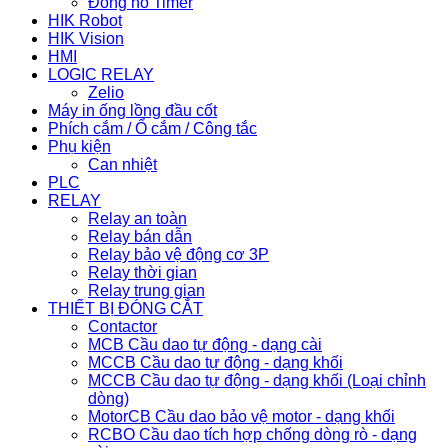
Đồng hồ Timer
HIK Robot
HIK Vision
HMI
LOGIC RELAY
Zelio
Máy in ống lồng đầu cốt
Phích cắm / Ổ cắm / Công tắc
Phụ kiện
Can nhiệt
PLC
RELAY
Relay an toàn
Relay bán dẫn
Relay bảo vệ động cơ 3P
Relay thời gian
Relay trung gian
THIẾT BỊ ĐÓNG CẮT
Contactor
MCB Cầu dao tự động - dạng cài
MCCB Cầu dao tự động - dạng khối
MCCB Cầu dao tự động - dạng khối (Loại chỉnh
dòng)
MotorCB Cầu dao bảo vệ motor - dạng khối
RCBO Cầu dao tích hợp chống dòng rò - dạng