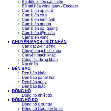
Bộ điều khiển cảm biến
Bộ mã hóa vòng quay / Encoder
Cảm biến áp suất
Cảm biến cửa
Cảm biến hình ảnh
Cảm biến quang
Cảm biến sợi quang
Cảm biến tiệm cận
Cảm biến vùng
CHUYỂN MẠCH / NÚT NHẤN
Cần gạt 2-4 hướng
Chuyển mạch có khóa
Chuyển mạch khác
Công tắc dừng khẩn
Nút nhấn
ĐÈN BÁO
Đèn báo khác
Đèn báo panel tròn
Đèn báo quay
Đèn báo tháp
ĐỒNG HỒ
Đồng hồ nhiệt độ
ĐỒNG HỒ ĐO
Đồng hồ Counter
Đồng hồ Counter/Timer