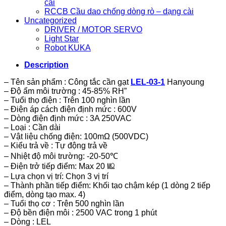
cài
RCCB Cầu dao chống dòng rò – dạng cài
Uncategorized
DRIVER / MOTOR SERVO
Light Star
Robot KUKA
Description
– Tên sản phẩm : Công tắc cần gạt
LEL-03-1
Hanyoung
– Độ ẩm môi trường : 45-85% RH”
– Tuổi thọ điện : Trên 100 nghìn lần
– Điện áp cách điện định mức : 600V
– Dòng điện định mức : 3A 250VAC
– Loại : Cần dài
– Vật liệu chống điện: 100mΩ (500VDC)
– Kiểu trả về : Tự động trả về
– Nhiệt độ môi trường: -20-50℃
– Điện trở tiếp điểm: Max 20 ㏁
– Lựa chọn vị trí: Chọn 3 vị trí
– Thành phần tiếp điểm: Khối tạo chậm kép (1 dòng 2 tiếp
điểm, dòng tạo max. 4)
– Tuổi thọ cơ : Trên 500 nghìn lần
– Độ bền điện môi : 2500 VAC trong 1 phút
– Dòng : LEL