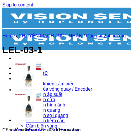
Skip to content
Home
/
CHUYỂN MẠCH / NÚT NHẤN
/
Cần gạt 2-4 hướng
LEL-03-1
BIẾN TẦN
BỘ NGUỒN DC
CẢM BIẾN
Bộ điều khiển cảm biến
Bộ mã hóa vòng quay / Encoder
Cảm biến áp suất
Cảm biến cửa
Cảm biến hình ảnh
Cảm biến quang
Cảm biến sợi quang
Cảm biến tiệm cận
Cảm biến vùng
Công tắc cần gạt LEL-03-1 Hanyoung