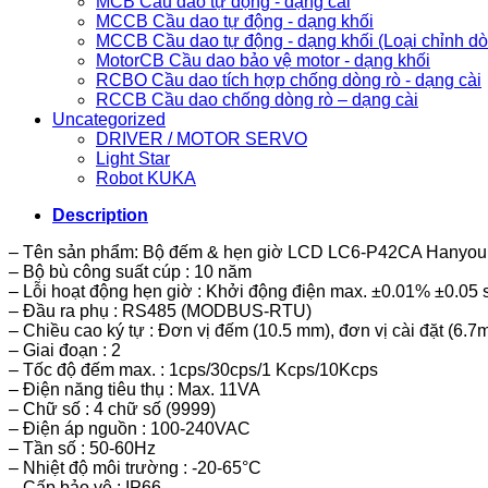
MCB Cầu dao tự động - dạng cài
MCCB Cầu dao tự động - dạng khối
MCCB Cầu dao tự động - dạng khối (Loại chỉnh d
MotorCB Cầu dao bảo vệ motor - dạng khối
RCBO Cầu dao tích hợp chống dòng rò - dạng cài
RCCB Cầu dao chống dòng rò – dạng cài
Uncategorized
DRIVER / MOTOR SERVO
Light Star
Robot KUKA
Description
– Tên sản phẩm: Bộ đếm & hẹn giờ LCD LC6-P42CA Hanyo
– Bộ bù công suất cúp : 10 năm
– Lỗi hoạt động hẹn giờ : Khởi động điện max. ±0.01% ±0.05 
– Đầu ra phụ : RS485 (MODBUS-RTU)
– Chiều cao ký tự : Đơn vị đếm (10.5 mm), đơn vị cài đặt (6.7
– Giai đoạn : 2
– Tốc độ đếm max. : 1cps/30cps/1 Kcps/10Kcps
– Điện năng tiêu thụ : Max. 11VA
– Chữ số : 4 chữ số (9999)
– Điện áp nguồn : 100-240VAC
– Tần số : 50-60Hz
– Nhiệt độ môi trường : -20-65°C
– Cấp bảo vệ : IP66