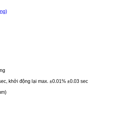
òng)
ung
sec, khởi động lại max. ±0.01% ±0.03 sec
mm)