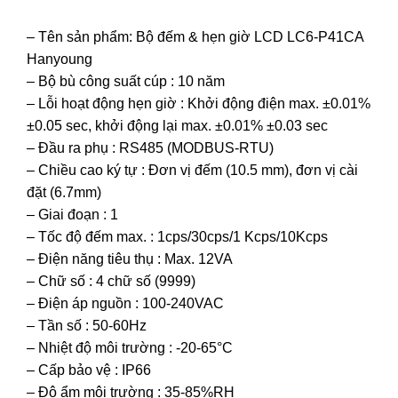
– Tên sản phẩm: Bộ đếm & hẹn giờ LCD LC6-P41CA
Hanyoung
– Bộ bù công suất cúp : 10 năm
– Lỗi hoạt động hẹn giờ : Khởi động điện max. ±0.01%
±0.05 sec, khởi động lại max. ±0.01% ±0.03 sec
– Đầu ra phụ : RS485 (MODBUS-RTU)
– Chiều cao ký tự : Đơn vị đếm (10.5 mm), đơn vị cài
đặt (6.7mm)
– Giai đoạn : 1
– Tốc độ đếm max. : 1cps/30cps/1 Kcps/10Kcps
– Điện năng tiêu thụ : Max. 12VA
– Chữ số : 4 chữ số (9999)
– Điện áp nguồn : 100-240VAC
– Tần số : 50-60Hz
– Nhiệt độ môi trường : -20-65°C
– Cấp bảo vệ : IP66
– Độ ẩm môi trường : 35-85%RH