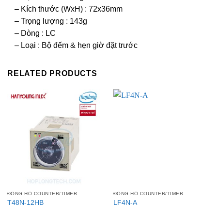
– Kích thước (WxH) : 72x36mm
– Trọng lượng : 143g
– Dòng : LC
– Loại : Bộ đếm & hẹn giờ đặt trước
RELATED PRODUCTS
ĐỒNG HỒ COUNTER/TIMER
ĐỒNG HỒ COUNTER/TIMER
T48N-12HB
LF4N-A