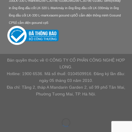
330
LK-330 L-mark
M5256-C3079E-010BG
M5256-C3079E-010BG Sensys
Máy
in ống lồng đầu cốt LK-320 L-Mark
máy in ống lồng đầu cốt LK-330
máy in ống
lồng đầu cốt LK-330 L-mark
xiaomi gosund cp5
Ổ cắm điện thông minh Gosund
CP5
ổ cắm điện gosund cp5
Bản quyền thuộc về © CÔNG TY CỔ PHẦN CÔNG NGHỆ HỢP
LONG.
Hotline: 1900 6536. Mã số thuế: 0104509916. Đăng ký lần đầu:
ngày 05 tháng 03 năm 2010.
Địa chỉ: Tầng 2, tháp A Mandarin Garden 2, số 99 phố Tân Mai,
Phường Tương Mai, TP. Hà Nội.