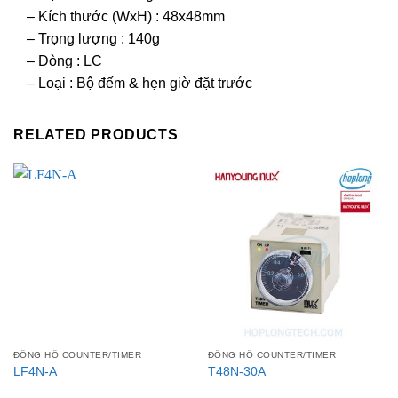
– Kích thước (WxH) : 48x48mm
– Trọng lượng : 140g
– Dòng : LC
– Loại : Bộ đếm & hẹn giờ đặt trước
RELATED PRODUCTS
ĐỒNG HỒ COUNTER/TIMER
ĐỒNG HỒ COUNTER/TIMER
LF4N-A
T48N-30A