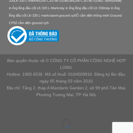
330
LK-330 L-mark
M5256-C3079E-010BG
M5256-C3079E-010BG Sensys
Máy
in ống lồng đầu cốt LK-320 L-Mark
máy in ống lồng đầu cốt LK-330
máy in ống
lồng đầu cốt LK-330 L-mark
xiaomi gosund cp5
Ổ cắm điện thông minh Gosund
CP5
ổ cắm điện gosund cp5
Bản quyền thuộc về © CÔNG TY CỔ PHẦN CÔNG NGHỆ HỢP
LONG.
Hotline: 1900 6536. Mã số thuế: 0104509916. Đăng ký lần đầu:
ngày 05 tháng 03 năm 2010.
Địa chỉ: Tầng 2, tháp A Mandarin Garden 2, số 99 phố Tân Mai,
Phường Tương Mai, TP. Hà Nội.