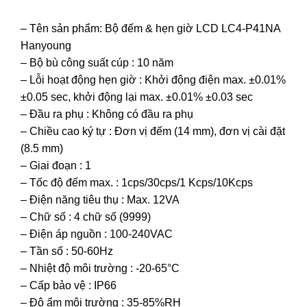
– Tên sản phẩm: Bộ đếm & hẹn giờ LCD LC4-P41NA
Hanyoung
– Bộ bù công suất cúp : 10 năm
– Lỗi hoạt động hẹn giờ : Khởi động điện max. ±0.01%
±0.05 sec, khởi động lại max. ±0.01% ±0.03 sec
– Đầu ra phụ : Không có đầu ra phụ
– Chiều cao ký tự : Đơn vị đếm (14 mm), đơn vị cài đặt
(8.5 mm)
– Giai đoạn : 1
– Tốc độ đếm max. : 1cps/30cps/1 Kcps/10Kcps
– Điện năng tiêu thụ : Max. 12VA
– Chữ số : 4 chữ số (9999)
– Điện áp nguồn : 100-240VAC
– Tần số : 50-60Hz
– Nhiệt độ môi trường : -20-65°C
– Cấp bảo vệ : IP66
– Độ ẩm môi trường : 35-85%RH