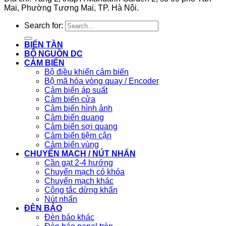
Mai, Phường Tương Mai, TP. Hà Nội.
Search for:
BIẾN TẦN
BỘ NGUỒN DC
CẢM BIẾN
Bộ điều khiển cảm biến
Bộ mã hóa vòng quay / Encoder
Cảm biến áp suất
Cảm biến cửa
Cảm biến hình ảnh
Cảm biến quang
Cảm biến sợi quang
Cảm biến tiệm cận
Cảm biến vùng
CHUYỂN MẠCH / NÚT NHẤN
Cần gạt 2-4 hướng
Chuyển mạch có khóa
Chuyển mạch khác
Công tắc dừng khẩn
Nút nhấn
ĐÈN BÁO
Đèn báo khác