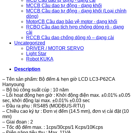
MCB Cầu dao tự động - dạng cài
MCCB Cầu dao tự động - dạng khối
MCCB Cầu dao tự động - dạng khối (Loại chỉnh
dòng)
MotorCB Cầu dao bảo vệ motor - dạng khối
RCBO Cầu dao tích hợp chống dòng rò - dạng
cài
RCCB Cầu dao chống dòng rò – dạng cài
Uncategorized
DRIVER / MOTOR SERVO
Light Star
Robot KUKA
Description
– Tên sản phẩm: Bộ đếm & hẹn giờ LCD LC3-P62CA
Hanyoung
– Bộ bù công suất cúp : 10 năm
– Lỗi hoạt động hẹn giờ : Khởi động điện max. ±0.01% ±0.05
sec, khởi động lại max. ±0.01% ±0.03 sec
– Đầu ra phụ : RS485 (MODBUS-RTU)
– Chiều cao ký tự : Đơn vị đếm (14.5 mm), đơn vị cài đặt (10
mm)
– Giai đoạn : 2
– Tốc độ đếm max. : 1cps/30cps/1 Kcps/10Kcps
– Điện năng tiêu thụ : Max. 11VA