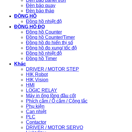
Đèn báo panel tròn
Đèn báo quay
Đèn báo tháp
ĐỒNG HỒ
Đồng hồ nhiệt độ
ĐỒNG HỒ ĐO
Đồng hồ Counter
Đồng hồ Counter/Timer
Đồng hồ đo hiển thị số
Đồng hồ đo xung/ tốc độ
Đồng hồ nhiệt độ
Đồng hồ Timer
Khác
DRIVER / MOTOR STEP
HIK Robot
HIK Vision
HMI
LOGIC RELAY
Máy in ống lồng đầu cốt
Phích cắm / Ổ cắm / Công tắc
Phụ kiện
Can nhiệt
PLC
Contactor
DRIVER / MOTOR SERVO