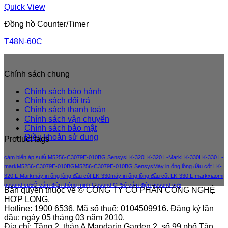
Quick View
Đồng hồ Counter/Timer
T48N-60C
Chính sách chung
Chính sách bảo hành
Chính sách đổi trả
Chính sách thanh toán
Chính sách vận chuyển
Chính sách bảo mật
Điều khoản sử dung
Product tags
cảm biến áp suất M5256-C3079E-010BG Sensys
LK-320
LK-320 L-Mark
LK-330
LK-330 L-
mark
M5256-C3079E-010BG
M5256-C3079E-010BG Sensys
Máy in ống lồng đầu cốt LK-
320 L-Mark
máy in ống lồng đầu cốt LK-330
máy in ống lồng đầu cốt LK-330 L-mark
xiaomi
gosund cp5
Ổ cắm điện thông minh Gosund CP5
ổ cắm điện gosund cp5
Bản quyền thuộc về © CÔNG TY CỔ PHẦN CÔNG NGHỆ
HỢP LONG.
Hotline: 1900 6536. Mã số thuế: 0104509916. Đăng ký lần
đầu: ngày 05 tháng 03 năm 2010.
Địa chỉ: Tầng 2, tháp A Mandarin Garden 2, số 99 phố Tân